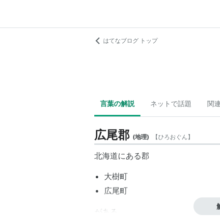
はてなブログ トップ
言葉の解説
ネットで話題
関
広尾郡
(
地理
)
【
ひろおぐん
】
北海道
にある郡
大樹町
広尾町
がある。