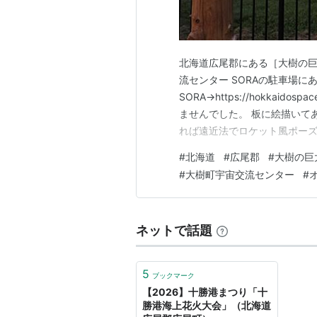
北海道広尾郡にある［大樹の巨
流センター SORAの駐車場に
SORA→https://hokkaido
ませんでした。 板に絵描いて
れば遠近法でロケット風ポーズ
日：2025年9月7日 ☆ミホテ
#
北海道
#
広尾郡
#
大樹の巨
てなブログ 携帯 インスタグラム 
#
大樹町宇宙交流センター
#
ネットで話題
5
ブックマーク
【2026】十勝港まつり「十
勝港海上花火大会」（北海道