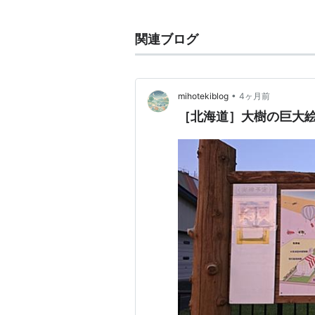
関連ブログ
•
mihotekiblog
4ヶ月前
［北海道］大樹の巨大