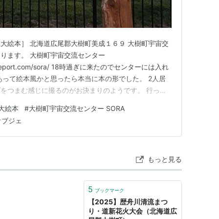
大絵本］ 北海道広尾郡大樹町美成１６９ 大樹町宇宙交
あります。 大樹町宇宙交流センター
spaceport.com/sora/ 18時過ぎに来たのでセンターには入れ
あって絵本風かと思ったら本当に本の形でした。 2人居
をつまむ感じに撮るのがお決まりのようです。 行った
キのSNSと応援支援ファンレター☆ はてなブログ PC は
大絵本
#
大樹町宇宙交流センター SORA
スレッド Ｘ(ブログ投稿宣伝のみ) suzuriグッズ…
オブジェ
もっと見る
5
ブックマーク
【2025】歴舟川清流まつ
り・道新花火大会（北海道広