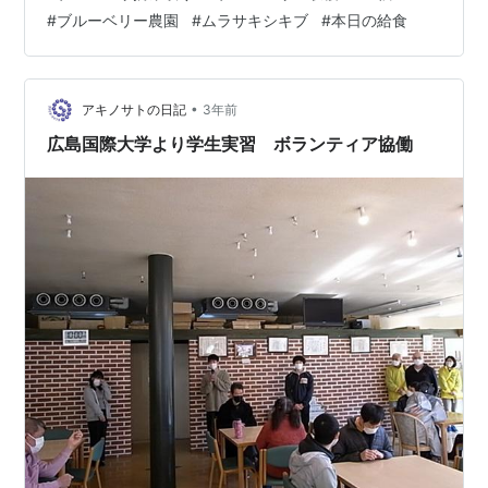
介護）の朝会で改めて実習生さんが「よろしくお願いし
#
ブルーベリー農園
#
ムラサキシキブ
#
本日の給食
ます」とご挨拶。利用者の皆さんも歓迎ムードで拍手を
送る。 朝会後、今日は森の工房あやめ（就労継続支援B
型）が運営する三迫農園にブルーベリーの摘み取り作業
に行くので、収穫用のカゴや飲み物を準備…
•
アキノサトの日記
3年前
広島国際大学より学生実習 ボランティア協働