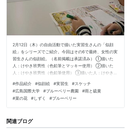
2月12日（木）の自由活動で描いた実習生さんの「似顔
絵」をシリーズでご紹介。今回はその6で最終、女性の実
習生さんの似顔絵。（名前掲載は承諾済み） ①描いた
人：けやき班男性（色鉛筆とマッキー使用） ②描いた
人：けやき班男性（色鉛筆使用） ③描いた人：けやき班
男性（マッキー使用） ④描いた人：けやき班女性（色鉛
#
作品紹介
#
似顔絵
#
実習生
#
スケッチ
筆使用） ⑤描いた人：けやき班女性（マッキー使用）
#
広島国際大学
#
ブルーベリー農園
#
雨と硫黄
⑥描いた人：けやき班女性（マッキー使用） ⑦描いた
#
菜の花
#
しずく
#
ブルーベリー
人：けやき班女性（マッキー使用） ⑧描いた人：なつめ
班女性（色鉛筆使用） 遊フォト726 4月4日東広島市豊栄
町のブルーベリー農園 雨と硫黄、菜の花、しずく 3日に
関連ブログ
酸性土壌にするための微粉硫…