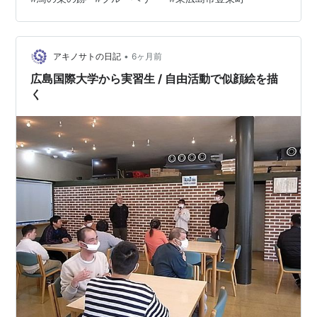
用） ⑦描いた人：けやき班女性（マッキー使用） ⑧描
いた人：なつめ班女性（マッキーと鉛筆、クレヨン使
用） 遊フォト685 2月22日の東広島市豊栄町のブルーベ
リー農園剪定エリア、鳥の巣の跡…
•
アキノサトの日記
6ヶ月前
広島国際大学から実習生 / 自由活動で似顔絵を描
く