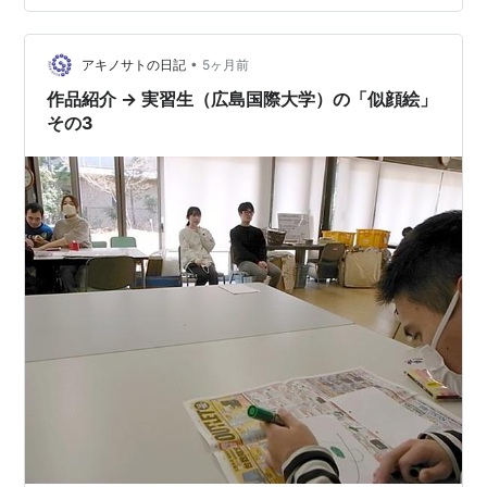
使用） 遊フォト710 3月19日の東広島市豊栄町のブルー
べリー農園挿し木、硫黄散布 剪定の時に保管しておいた
早生、晩生などいろいろな…
•
アキノサトの日記
5ヶ月前
作品紹介 → 実習生（広島国際大学）の「似顔絵」
その3