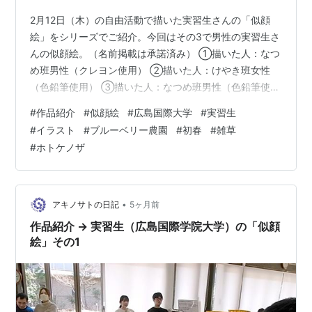
2月12日（木）の自由活動で描いた実習生さんの「似顔
絵」をシリーズでご紹介。今回はその3で男性の実習生さ
んの似顔絵。（名前掲載は承諾済み） ①描いた人：なつ
め班男性（クレヨン使用） ②描いた人：けやき班女性
（色鉛筆使用） ③描いた人：なつめ班男性（色鉛筆使
用） ④描いた人：なつめ班女性（色鉛筆使用） ⑤描い
#
作品紹介
#
似顔絵
#
広島国際大学
#
実習生
た人：なつめ班女性（色鉛筆使用） ⑥描いた人：けやき
#
イラスト
#
ブルーベリー農園
#
初春
#
雑草
班男性（マッキー使用） ⑦描いた人：けやき班男性（マ
#
ホトケノザ
ッキー使用） ⑧描いた人：けやき班女性（マッキー使
用） 遊フォト698 3月7日の東広島市豊栄町のブルーベリ
ー農園 初春のブルーベリー畑の雑草 春がどんどんやって
くると地べたのホトケノザも…
•
アキノサトの日記
5ヶ月前
作品紹介 → 実習生（広島国際学院大学）の「似顔
絵」その1