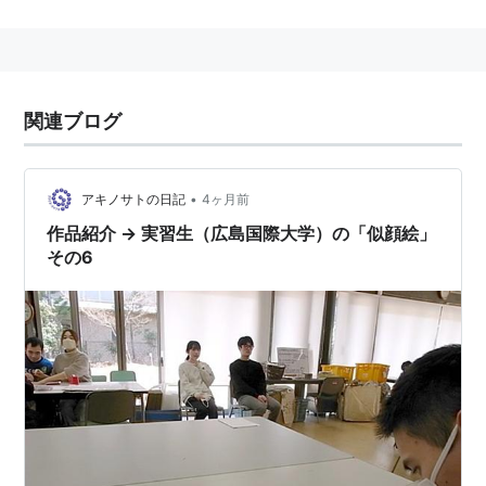
キャンパス
東広島キャンパス（広島県東広島市黒瀬学園台555-
36）
関連ブログ
保健医療学部
総合リハビリテーション学部
•
アキノサトの日記
4ヶ月前
医療福祉学部
作品紹介 → 実習生（広島国際大学）の「似顔絵」
心理科学部
その6
呉キャンパス（広島県呉市広古新開5-1-1）
看護学部
薬学部
医療栄養学部
広島キャンパス（広島県広島市中区幟町1-5）
医療経営学部