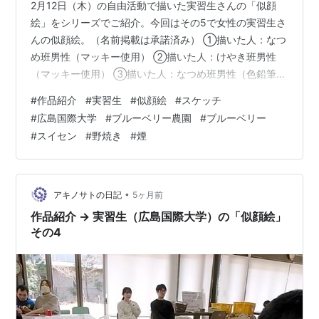
2月12日（木）の自由活動で描いた実習生さんの「似顔
絵」をシリーズでご紹介。今回はその5で女性の実習生さ
んの似顔絵。（名前掲載は承諾済み） ①描いた人：なつ
め班男性（マッキー使用） ②描いた人：けやき班男性
（マッキー使用） ③描いた人：なつめ班男性（色鉛筆使
用） ④描いた人：なつめ班男性（色鉛筆使用） ⑤描い
#
作品紹介
#
実習生
#
似顔絵
#
スケッチ
た人：なつめ班男性（色鉛筆使用） ⑥描いた人：けやき
#
広島国際大学
#
ブルーベリー農園
#
ブルーベリー
班男性（色鉛筆使用） ⑦描いた人：けやき班女性（色鉛
#
スイセン
#
野焼き
#
煙
筆使用） ⑧描いた人：なつめ班男性（色鉛筆とマッキー
使用） 遊フォト719 3月27日東広島市豊栄町のブルーベ
リー農園2 新顔のスイセン、野焼きの煙 ブルーベリー畑
のスイセン。 この畑に…
•
アキノサトの日記
5ヶ月前
作品紹介 → 実習生（広島国際大学）の「似顔絵」
その4