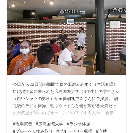
今日から23日間の期間で森の工房みみずく（生活介護）
に現場実習に来られた広島国際大学（3年生）の学生さん
（白いシャツの男性）が全体朝礼で皆さんにご挨拶。 朝
礼後のラジオ体操。朝はうっすらと曇が広がる天気だっ
たが気温が高いのでオーニングの下でする人や、 食堂で
する人たち。ほとんどの人が室内に残っているので、体
#
現場実習
#
広島国際大学
#
ラジオ体操
操するにはちょっと窮屈そう。 森の工房みみずく（生活
#
ブルーベリ摘み取り
#
ブルーベリー収穫
#
立秋