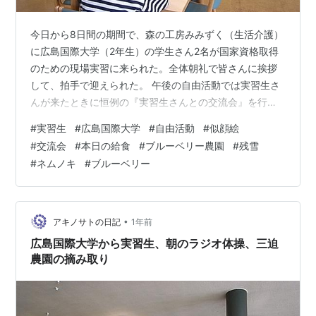
今日から8日間の期間で、森の工房みみずく（生活介護）
に広島国際大学（2年生）の学生さん2名が国家資格取得
のための現場実習に来られた。全体朝礼で皆さんに挨拶
して、拍手で迎えられた。 午後の自由活動では実習生さ
んが来たときに恒例の『実習生さんとの交流会』を行っ
た。（名前の掲載はご本人に了承済み） まずは似顔絵を
#
実習生
#
広島国際大学
#
自由活動
#
似顔絵
描く。 色鉛筆やマッキー、クーピーなど使って、真剣に
#
交流会
#
本日の給食
#
ブルーベリー農園
#
残雪
描く。 似顔絵を描き終わったら、自己紹介をして 描いた
#
ネムノキ
#
ブルーベリー
似顔絵を手渡した。この後、実習生さんの自己紹介もあ
って、お互いに交流を深めることができた。 本日の給
食。カレーうどん、ミニオムレツ。 遊フォト674 2月11
日の東広島市豊栄町のブルーベ…
•
アキノサトの日記
1年前
広島国際大学から実習生、朝のラジオ体操、三迫
農園の摘み取り