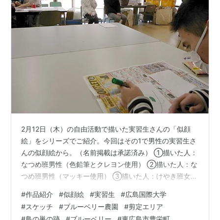
2月12日（木）の自由活動で描いた実習生さんの「似顔
絵」をシリーズでご紹介。今回はその1で男性の実習生さ
んの似顔絵から。（名前掲載は承諾済み） ①描いた人：
なつめ班男性（色鉛筆とクレヨン使用） ②描いた人：な
つめ班男性（マッキー使用） ③描いた人：けやき班女性
（マッキー使用） ④描いた人：けやき班男性（色鉛筆使
#
作品紹介
#
似顔絵
#
実習生
#
広島国際大学
用） ⑤描いた人：けやき班女性（マッキー使用） ⑥描
#
スケッチ
#
ブルーベリー農園
#
剪定エリア
いた人：なつめ班男性（マッキーと鉛筆、クレヨン使
#
鳥の巣の跡
#
ブルーベリー
#
東広島市豊栄町