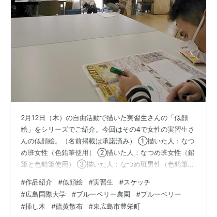
2月12日（木）の自由活動で描いた実習生さんの「似顔
絵」をシリーズでご紹介。今回はその4で女性の実習生さ
んの似顔絵。（名前掲載は承諾済み） ①描いた人：なつ
め班女性（色鉛筆使用） ②描いた人：なつめ班女性（鉛
筆と色鉛筆使用） ③描いた人：なつめ班男性（色鉛筆使
用） ④描いた人：なつめ班男性（マッキー使用） ⑤描
#
作品紹介
#
似顔絵
#
実習生
#
スケッチ
いた人：けやき班男性（マッキー使用） ⑥描いた人：な
#
広島国際大学
#
ブルーベリー農園
#
ブルーベリー
つめ班男性（色鉛筆使用） ⑦描いた人：けやき班女性
#
挿し木
#
硫黄散布
#
東広島市豊栄町
（マッキー使用） ⑧描いた人：なつめ班男性（マッキー