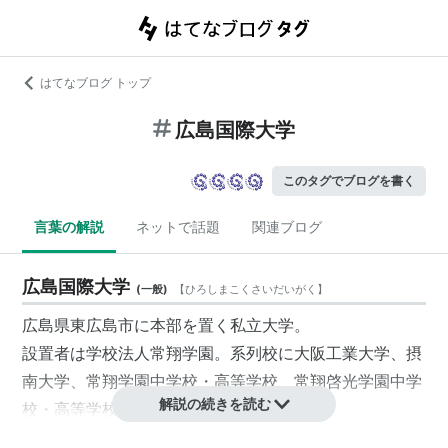
はてなブログ トップ
広島国際大学
このタグでブログを書く
言葉の解説
ネットで話題
関連ブログ
広島国際大学
(
一般
)
【
ひろしまこくさいだいがく
】
広島県東広島市に本部を置く私立大学。
設置者は学校法人
常翔学園
。系列校に
大阪工業大学
、
摂
南大学
、
常翔学園中学校・高等学校
、
常翔啓光学園中学
解説の続きを読む
校・高等学校
がある。
1998年開学。