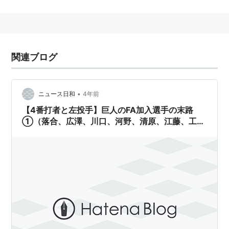
1962年4月10日生まれ。栃木県出身。
小山高校から明治大学に進学。
在学中の1984年、ロサンゼルスオリンピックに出場し
関連ブログ
金メダルに貢献。
同年、ドラフト1位指名でヤクルトスワローズに入団。
永久欠番となる予定であった
大杉勝男
の背番号8番を、
•
ニュース日和
4年前
本人より譲り受ける。
【4番打者と左投手】巨人のFA加入選手の末路
①（落合、広澤、川口、河野、清原、江藤、工
関根潤三に抜擢され、池山隆寛と共に「
イケトラ
」コン
藤）【1990年代】
ビとして主軸を成した。
野村克也の下では、4番打者として活躍。優勝、スワロ
ーズの黄金時代に貢献。
1995年、FA宣言し読売ジャイアンツに移籍。
主に左翼手として出場。
1996年、克己から克に改名し、1999年には克実と2度