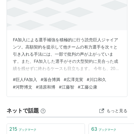
改名した。
2000年、
野村克也
監督のいる阪神タイガースに移籍。
2003年、現役最後の日本シリーズ最終打席で和田毅か
ら本塁打を打つ。
*2
FA加入による選手補強を積極的に行う読売巨人ジャイア
スワローズ時代の1992年、1993年、ジャイアンツ時代
ンツ。高額契約を提示して他チームの有力選手を次々と
の1996年、そしてタイガース時代の2003年と、所属し
引き入れる手法には、一部で批判の声が上がっていま
た3球団全てでリーグ優勝を経験。
す。また、FA加入した選手がその大型契約に見合った成
績を残せずに終わるケースも目立ちます。 今年も、2020
同年、現役引退。
年オフにDeNAからFA加入した井納翔一投手が戦力外通
#
巨人FA加入
#
落合博満
#
広澤克実
#
川口和久
告、同じく梶谷隆幸選手が育成契約という憂き目に遭い
引退後はNHK、スポーツニッポンの野球解説者。関西で
#
河野博文
#
清原和博
#
江藤智
#
工藤公康
ました。両選手ともDeNA時代と比べて成績は大きく低下
はタレントとしても活躍。
し、巨人で活躍できたとは言い難い状況でした。 巨人自
由契約 梶谷はＦＡ加入選手で超異例の育成契約へ 同年加
また、マスターズリーグ・東京ドリームスの選手、モル
ネットで話題
もっと見る
入の井納は戦力外（デイリースポーツ） - Yahoo!ニュー
ツ球団の選手としても活躍。
ス 【巨人】井納翔…
215
63
ブックマーク
ブックマーク