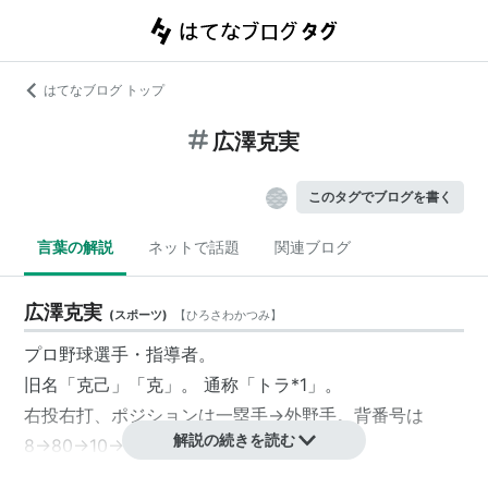
はてなブログ トップ
広澤克実
このタグでブログを書く
言葉の解説
ネットで話題
関連ブログ
広澤克実
(
スポーツ
)
【
ひろさわかつみ
】
プロ野球選手・指導者。
旧名「克己」「克」。 通称「トラ
*1
」。
右投右打、ポジションは一塁手→外野手。背番号は
解説の続きを読む
8→80→10→31番。