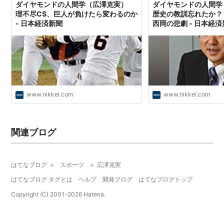
2007年、タイガースの一軍打撃コーチに就任。
ダイヤモンドの人間学（広澤克実）
ダイヤモンドの人間
理不尽CS、巨人が負けたら変わるのか
歴史の教訓忘れたか？
- 日本経済新聞
西岡の悲劇 - 日本経
リスト::野球選手
*1
:
浪曲の名家、広沢虎造より命名
*2
:
日本シリーズ史上、歴代最年長本塁打記録(41歳6ヶ
www.nikkei.com
www.nikkei.com
月)である。
関連ブログ
はてなブログ
>
スポーツ
>
広澤克実
はてなブログ タグとは
ヘルプ
開発ブログ
はてなブログトップ
Copyright (C) 2001-
2026
Hatena.