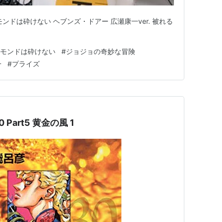
ンドは砕けない ヘブンズ・ドアー 広瀬康一ver. 被れる
ヤモンドは砕けない
#
ジョジョの奇妙な冒険
一
#
プライズ
art5 黄金の風 1