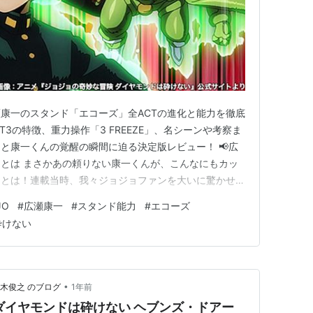
康一のスタンド「エコーズ」全ACTの進化と能力を徹底
T3の特徴、重力操作「3 FREEZE」、名シーンや考察ま
と康一くんの覚醒の瞬間に迫る決定版レビュー！ 📢広
とは まさかあの頼りない康一くんが、こんなにもカッ
るとは！連載当時、我々ジョジョファンを大いに驚かせた
コーズ」について熱く語り合いましょう！ エコーズの
JO
#
広瀬康一
#
スタンド能力
#
エコーズ
ーズ (ECHOES) 本体： 広瀬 康一 能力： 音を対象に
砕けない
•
木俊之 のブログ
1年前
ダイヤモンドは砕けない ヘブンズ・ドアー