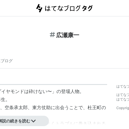
広瀬康一
連ブログ
】
はてな
〜ダイヤモンドは砕けない〜」の登場人物。
はてな
年生。
はてな
、空条承太郎、東方仗助に出会うことで、杜王町の
Copyrig
解説の続きを読む
けるキャラクターで、よくトラブルに巻き込まれる