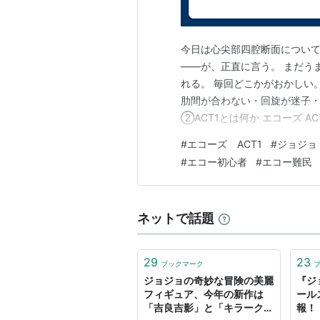
今日は心尖部四腔断面について
――が、正直に言う。 まだう
れる。 毎回どこかがおかしい
肋間が合わない・回旋が迷子・
②ACT1とは何か エコーズ AC
できない段階。 今の自分は “
#
エコーズ ACT1
#
ジョジョ
にする 今のACT1の課題： 
#
エコー初心者
#
エコー難民
する 重みはまだ語らない…
ネットで話題
29
23
ブックマーク
ジョジョの奇妙な冒険の美麗
『ジ
フィギュア、今年の新作は
ール
「吉良吉影」と「キラークイ
報！