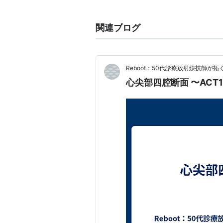
が、その度に成長。吉良吉影攻略に
関連ブログ
「矢」によってスタンド能力を発現
Reboot：50代診療放射線技師が
スタンド能力：
エコーズ
心尖部四腔断面 〜ACT