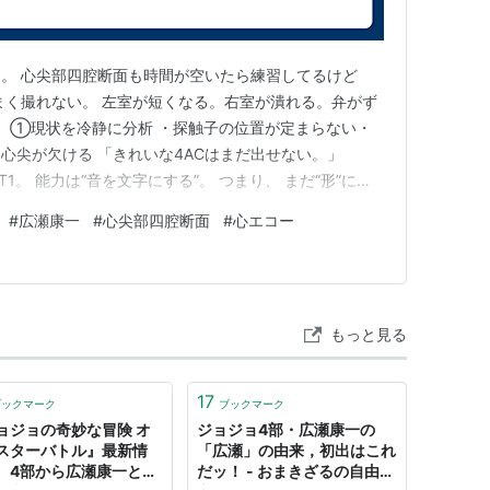
。 心尖部四腔断面も時間が空いたら練習してるけど
まく撮れない。 左室が短くなる。右室が潰れる。弁がず
。 ①現状を冷静に分析 ・探触子の位置が定まらない・
心尖が欠ける 「きれいな4ACはまだ出せない。」
T1。 能力は“音を文字にする”。 つまり、 まだ“形”には
見えているつもり”をまだ言語化できない。 ③目標を明確
#
広瀬康一
#
心尖部四腔断面
#
心エコー
・心尖を確実に出す・左右対称を意識する・左室を最長に
もっと見る
17
ブックマーク
ブックマーク
ョジョの奇妙な冒険 オ
ジョジョ4部・広瀬康一の
スターバトル』最新情
「広瀬」の由来，初出はこれ
 4部から広瀬康一と音
だッ！ - おまきざるの自由研