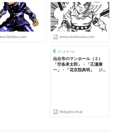
参戦!! - ファミ
究
om
ww.famitsu.com
www.omakizaru.com
6
ブックマーク
仙台市のマンホール（２）
「空条承太郎」・「広瀬康
一」・「花京院典明」 ジョ
ジョ展マンホール散策 その
３ - コツコツ歩き隊！
blog.goo.ne.jp