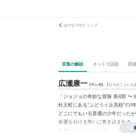
はてなブログ トップ
言葉の解説
ネットで話題
関
広瀬康一
(
マンガ
)
【
ひろせこういち
「ジョジョの奇妙な冒険 第4部 
杜王町
にある"ぶどうヶ丘高校"の1
どこにでもいる普通の少年だったが
命運を分ける争いに巻き込まれる。
何故か人（スタンド使い）を引きつ