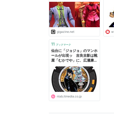
ーン」「広瀬康一」と「エコ
石明が
ーズ」など
通.c
gigazine.net
w
11
ブックマーク
仙台に「ジョジョ」のマンホ
ールが出現ッ 吉良吉影は靴
屋「むかでや」に、広瀬康一
は「広瀬通」に | ねとらぼ
nlab.itmedia.co.jp