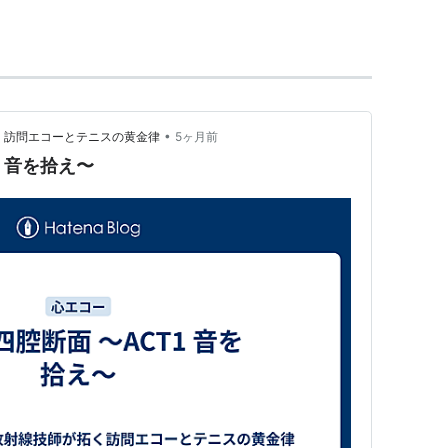
あたって重要な役割を果たした。
。
•
拓く訪問エコーとテニスの黄金律
5ヶ月前
1 音を拾え〜