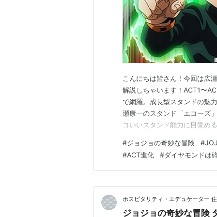
こんにちは皆さん！今回は広瀬
解説しちゃいます！ACT1〜AC
で網羅。成長型スタンドの魅力
瀬康一のスタンド「エコーズ」
コいいスタンド能力に目覚め
広瀬康一と、そのスタンド「エ
#
ジョジョの奇妙な冒険
#
JO
基本情報と概要 スタンド名： エコ
#
ACT進化
#
ダイヤモンドは
貼り付け、それを増幅・…
ホスピタリティ・エデュケーター 住
ジョジョの奇妙な冒険 