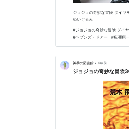
ジョジョの奇妙な冒険 ダイヤモ
ぬいぐるみ
#
ジョジョの奇妙な冒険 ダイ
#
ヘブンズ・ドアー
#
広瀬康
•
神黎の図書館
6年前
ジョジョの奇妙な冒険30 P