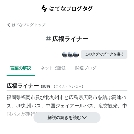
はてなブログ トップ
広福ライナー
このタグでブログを書く
言葉の解説
ネットで話題
関連ブログ
広福ライナー
(
地理
)
【
こうふくらいなー
】
福岡県福岡市及び北九州市と広島県広島市を結ぶ高速バ
ス。JR九州バス、中国ジェイアールバス、広交観光、中
国バスが運行している。
解説の続きを読む