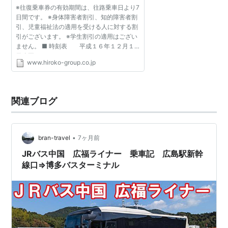
※往復乗車券の有効期間は、往路乗車日より7
日間です。 ※身体障害者割引、知的障害者割
引、児童福祉法の適用を受ける人に対する割
引がございます。 ※学生割引の適用はござい
ません。 ■ 時刻表 平成１６年１２月１
日改正
www.hiroko-group.co.jp
関連ブログ
•
bran-travel
7ヶ月前
JRバス中国 広福ライナー 乗車記 広島駅新幹
線口⇒博多バスターミナル