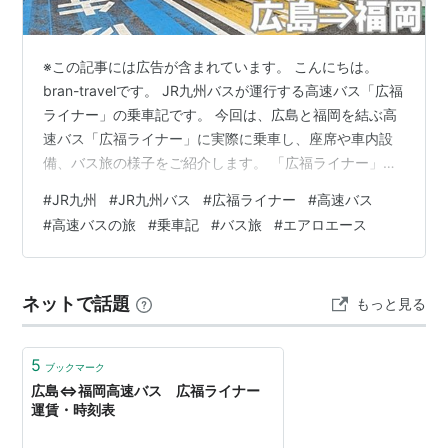
※この記事には広告が含まれています。 こんにちは。
bran-travelです。 JR九州バスが運行する高速バス「広福
ライナー」の乗車記です。 今回は、広島と福岡を結ぶ高
速バス「広福ライナー」に実際に乗車し、座席や車内設
備、バス旅の様子をご紹介します。 「広福ライナー」
は、広島と福岡をお得な運賃で結ぶ高速バスです。 広島
#
JR九州
#
JR九州バス
#
広福ライナー
#
高速バス
と福岡は、運行本数が多く、待たずに乗れる山陽新幹線
#
高速バスの旅
#
乗車記
#
バス旅
#
エアロエース
が圧倒的に便利ですが、お得な運賃で利用できる「広福
ライナー」も魅力的な選択肢です。 この記事で分かるこ
と！ 「広福ライナー」の座席や車内設備 「広福ライナ
ネットで話題
もっと見る
ー」の運賃や予約方法 「広福ライナー」の運行概要・所
要時間 実際に乗車した感…
5
ブックマーク
広島⇔福岡高速バス 広福ライナー
運賃・時刻表