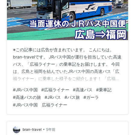
※この記事には広告が含まれています。 こんにちは。
bran-travelです。 JRバス中国が運行を担当していた高速
バス、「広福ライナー」の乗車記をお届けします。 今回
は、広島と福岡を結んでいたJRバス中国の高速バス「広
福ライナー」に乗車した様子をご紹介します！ 「広福ラ
イナー」は、広島と福岡の間をお手頃な運賃と快適な座
#
JRバス中国
#
広福ライナー
#
高速バス
#
乗車記
席で移動できる、非常に便利な高速バス路線です。 2025
#
高速バスの旅
#
JRバス
#
バス旅
#
ガーラ
年10月26日をもって当面の間運休となったJRバス中国の
#
JRバス中国 広福ライナー
運行便に乗る機会を得たので、その快適さを詳しくレポ
ートします。 この記事はこのような読者におすすめ！
「広福ライナー」に乗りたい 「広福ライナー」の座席情
報を知りたい…
•
bran-travel
5年前