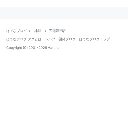
広電宮島口駅
［
M39
］←（
競艇場前駅
［
臨時
］）
←「
広電阿品駅
［
M38
］」→
阿品東駅
［
M37
］…
利用可能な別の鉄道路線
はてなブログ
>
地理
>
広電阿品駅
JR西日本
山陽本線
はてなブログ タグとは
ヘルプ
開発ブログ
はてなブログトップ
→
阿品駅
Copyright (C) 2001-
2026
Hatena.
○
リスト
：
駅キーワード
○
リスト
：
駅つきキーワード