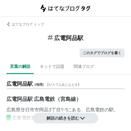
はてなブログ トップ
広電阿品駅
このタグでブログを書く
言葉の解説
ネットで話題
関連ブログ
広電阿品駅
(
地理
)
【
ひろでんあじなえき
】
広電阿品駅 広島電鉄（宮島線）
広島県
廿日市市
阿品
3丁目1-1
にある、
広島電鉄
の駅。
■
広島電鉄宮島線
解説の続きを読む
路線系統
：
２
2号線