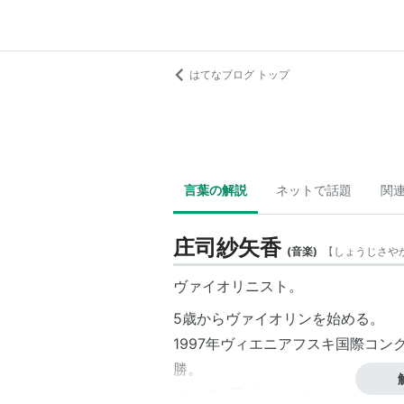
はてなブログ トップ
言葉の解説
ネットで話題
関
庄司紗矢香
(
音楽
)
【
しょうじさや
ヴァイオリニスト。
5歳からヴァイオリンを始める。
1997年ヴィエニアフスキ国際コン
勝。
1999年6月ヴィオッティ・ヴァル