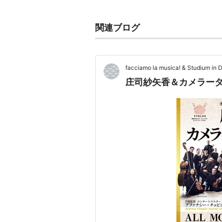
同年10月第46回パガニーニ国際
日本人として初めて優勝。
関連ブログ
2004年ケルン音楽大学卒業。
現在、フランスに在住。
ヴァイオリンは、ストラディヴァリ
facciamo la musica! & Studium in 
ッシャ・エルマン）を使用している
庄司紗矢香＆カメラー
amazon:庄司紗矢香
http://www.sayakashoji.com/
アルバム
パガニーニ:ヴァイオリン協奏曲第1
ルーヴル（パリ）・リサイタル（2
プロコフィエフ:ヴァイオリン・ソ
ASIN:B000197JD6
prelude-SAYAKA（2007年8月
チャイコフスキー、メンデルスゾ