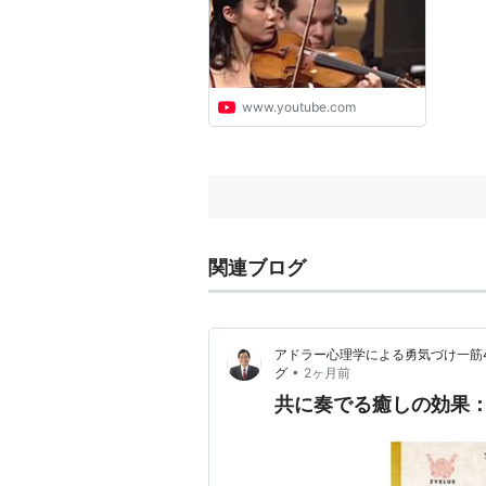
www.youtube.com
関連ブログ
アドラー心理学による勇気づけ一筋
•
グ
2ヶ月前
共に奏でる癒しの効果