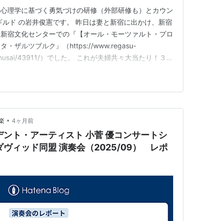
ー心理学に基づく勇気づけの研修（外部研修も）とカウン
ギルド の岩井俊憲です。 昨日は妻と新宿に出かけ、新宿
は新宿文化センターでの『【オール・モーツァルト・プロ
ルツブルク』（https://www.regasu-
center/shusai/43911/）でした。 これが夫婦共々大当たり！３月
』の演奏と比べても雲泥の差がありました。 カメラー
弱の小編成の楽団で、指揮者は不在。代わりに芸術監…
•
楽
4ヶ月前
デント・アーティスト 小菅 優コンサートシ
l 新ダヴィッド同盟 演奏会（2025/09） レポ