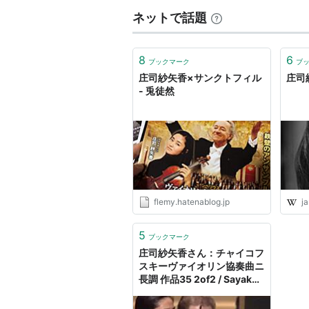
メディア:
DVD
ネットで話題
クリック
: 16回
この商品を含む
8
6
ブックマーク
ブ
庄司紗矢香×サンクトフィル
庄司紗
- 兎徒然
flemy.hatenablog.jp
ja
5
ブックマーク
庄司紗矢香さん：チャイコフ
スキーヴァイオリン協奏曲ニ
長調 作品35 2of2 / Sayaka
Shoji Tchaikovsky : Violin
Concerto in D major op.35