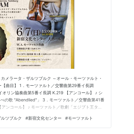
タ第2番、第9番（2010年10月）
奏ヴァイオリン作品集（2011年2月）
07
 op.44 で、第二ヴァイオリンを担当。エレー
)＆カメラータ・ザルツブルク ～オール・モーツァルト・
ー【曲目】 1．モーツァルト／交響曲第29番イ長調
カプソン（第一ヴァイオリン）、ラース・アンダー
イオリン協奏曲第5番イ長調 K.219 【アンコール】 ♪ シ
ャ・マイスキー（チェロ）
歌 "Abendlied"」 3．モーツァルト／交響曲第41番
」 【アンコール】 ♪ モーツァルト／歌劇「エジプト王ター
val: Highlights 2007 [DVD] [Import]
ターのリニューアル記念で行われているコンサートシリー
ザルツブルク
#
新宿文化センター
#
モーツァルト
rious
・ザルツブルクのコンサートがあり、区民割引でS席
Medici Arts
/28