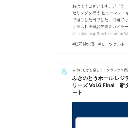
おはようございます。アドラ
セリングを行う ヒューマン・
で過ごした日でした。目当て
グラム】庄司紗矢香＆カメラータ・ザ
shinjuku.or.jp/bunka-
の交響曲第41番『ジュピター
#
庄司紗矢香
#
モーツァルト
タ・ザルツブルクという30人
自由にしかし楽しく！クラシック音
ふきのとうホール レジ
リーズ Vol.6 Fina
ート