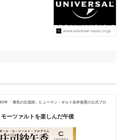
www.universal-music.co.jp
40年 「勇気の伝道師」ヒューマン・ギルド岩井俊憲の公式ブロ
：モーツァルトを楽しんだ午後