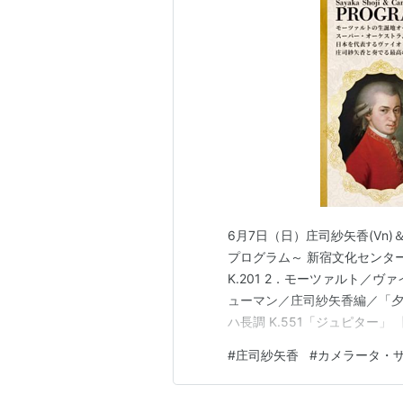
ASIN:B000STC5J2
ベートーヴェン：ヴァイオリンソナ
ASIN:B003YANSM0
J.S. バッハ & レーガー: 無伴
ASIN:B004CN8HOW
DVD
Verbier Festival: Highlights 20
シューマン：ピアノ五重奏曲変ホ長調
6月7日（日）庄司紗矢香(Vn
プログラム～ 新宿文化センタ
ヌ・グリモー（ピアノ）、ルノー・
K.201 2．モーツァルト／ヴァ
ス・トムテル（ヴィオラ）、ミッシ
ューマン／庄司紗矢香編／「夕べの
ハ長調 K.551「ジュピター
Verbier Festi
モス」～第5曲 新宿文化セン
#
庄司紗矢香
#
カメラータ・
アーティスト:
Va
ズで、庄司紗矢香とカメラータ
出版社/メーカー:
が…
発売日:
2008/07