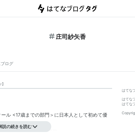
庄司紗矢香
連ブログ
か
】
はてな
はてな
はてな
Copyrig
クール <17歳までの部門＞に日本人として初めて優
解説の続きを読む
セシア国際コンクールで優勝。