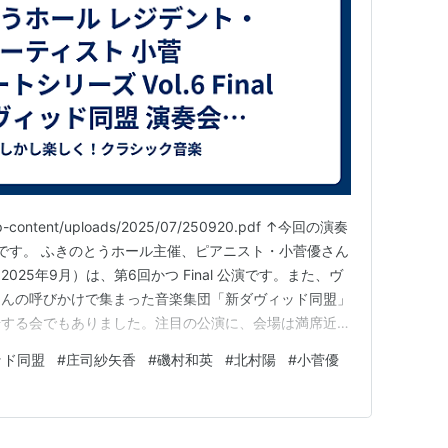
p/wp-content/uploads/2025/07/250920.pdf ↑今回の演奏
ルです。 ふきのとうホール主催、ピアニスト・小菅優さん
25年9月）は、第6回かつ Final 公演です。また、ヴ
さんの呼びかけで集まった音楽集団「新ダヴィッド同盟」
場する会でもありました。注目の公演に、会場は満席近い
ホール レジデント・アーティスト 小菅 優コンサートシ
ッド同盟
#
庄司紗矢香
#
磯村和英
#
北村陽
#
小菅優
ッド同…