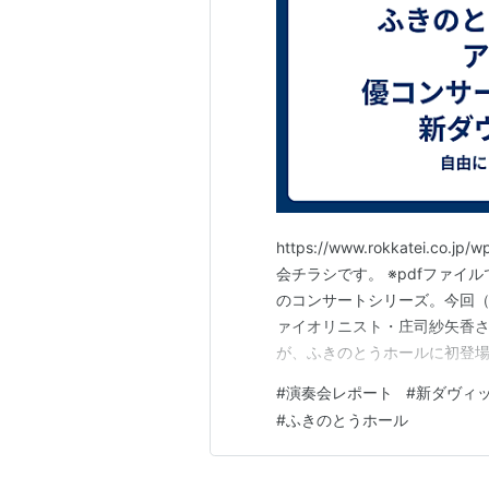
https://www.rokkatei.co.j
会チラシです。 ※pdfファイ
のコンサートシリーズ。今回（20
ァイオリニスト・庄司紗矢香
が、ふきのとうホールに初登
盛況ぶりでした。 ふきのとう
#
演奏会レポート
#
新ダヴィ
リーズ Vol.6 Final 新ダヴィ
#
ふきのとうホール