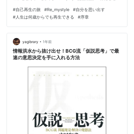
い出す旅の始まり 「良いとこの奥様かと思った」「なん
#
自己再生の旅
#
Re_mystyle
#
自分を思い出す
の苦労もなく育ってきた人でしょ？」 50歳を過ぎた頃か
#
人生は何歳からでも再生できる
#
序章
ら、そんなふうに言われることが増えました。外から見
える今の私は、たしかにそう映るのかもしれません。 で
も、本当は――誰にも言えない葛藤や心の傷を抱えて、
何度も自分を見失いそうになりながら歩いてきたので
•
yagibrary
1年前
す。 鏡…
情報洪水から抜け出せ！BCG流「仮説思考」で最
速の意思決定を手に入れる方法