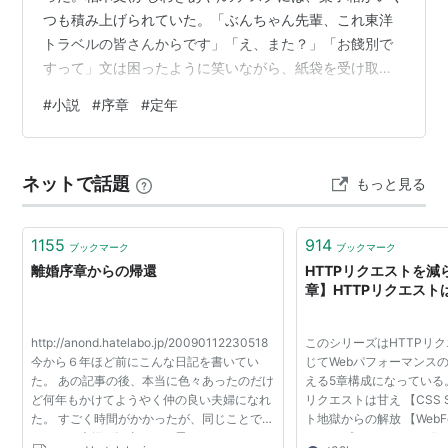
つも積み上げられていた。「ぶんちゃん先輩、これ東洋
トラベルの皆さんからです」「え、また？」「お餞別で
すって」文は困ったように笑いながら、紙袋を受け取り
デスクの下に置いた。そこにも紙袋がすでに二つ並んで
#
小説
#
序章
#
定年
いた。 旅行会社ジャパン・ツーリスト・プランニング東
京支店、国内手配課。その一角では今日も朝から何度も
同じような声が飛んでいる。 「ぶんちゃん先輩、すみま
ネットで話題
もっと見る
せん！これで合ってます？」「ここボイドしていいんで
すよね」「ぶんちゃん先輩、この乗り継ぎ大丈夫です
か？」 「文のあやは文章のぶん」そう自己紹…
1155
914
ブックマーク
ブックマーク
離婚序章からの帰還
HTTPリクエストを減
章】HTTPリクエストは
http://anond.hatelabo.jp/20090112230518
このシリーズはHTTPリ
今から６年ほど前にこんな日記を書いてい
じてWebパフォーマンス
た。 あの記事の後、本当に色々あったのだけ
える5章構成になっている。
ど何年もかけてようやく仲の良い夫婦になれ
リクエストは甘え 【CSS S
た。 すごく時間がかかったが、同じことで苦
ト地獄からの解放 【WebF
しんでる夫婦が沢山あると思うので、かなり
ドロップしてコマンド叩