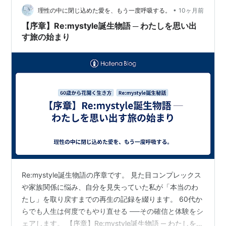
•
「黒柴ひめちゃんの葛塚村だより」「黒柴ひめちゃんの
理性の中に閉じ込めた愛を、もう一度呼吸する。
10ヶ月前
葛塚村だより２」で、ずーっと「上州坪弓老談記」の解
【序章】Re:mystyle誕生物語 ─ わたしを思い出
読（というほどではなく、大意…
す旅の始まり
Re:mystyle誕生物語の序章です。 見た目コンプレックス
や家族関係に悩み、自分を見失っていた私が「本当のわ
たし」を取り戻すまでの再生の記録を綴ります。 60代か
らでも人生は何度でもやり直せる ──その確信と体験をシ
ェアします。 【序章】Re:mystyle誕生物語 ─ わたしを思