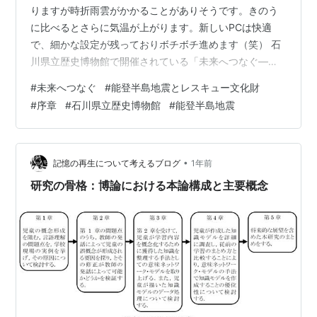
りますが時折雨雲がかかることがありそうです。きのう
に比べるとさらに気温が上がります。新しいPCは快適
で、細かな設定が残っておりボチボチ進めます（笑） 石
川県立歴史博物館で開催されている「未来へつなぐ―能
登半島地震とレスキュー文化財―」は、能登半島地震の
#
未来へつなぐ
#
能登半島地震とレスキュー文化財
被災地から救出された文化財に焦点を当てた特別展で
#
序章
#
石川県立歴史博物館
#
能登半島地震
す。 この序章は、能登半島地震の発生後、手探りで始ま
った文化財レスキュー事業の「始まり」に焦点を当てて
います。「文化財」と呼ばれるものだけでなく、地域の
人々の暮らしや歴史を物語る様々なものが被災現場から
•
記憶の再生について考えるブログ
1年前
救出された様子が紹介されています。 この序章…
研究の骨格：博論における本論構成と主要概念