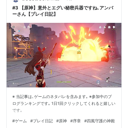
んどんバラマキ外交を行い、将来の税負担額を釣り上げ
#3 【原神】意外とエグい秘密兵器ですね､アンバ
る事ばかりに熱心なのは何故でしょうか？ 誰かが、…
ーさん【プレイ日記】
※ 当記事は､ゲームのネタバレを含みます｡ ※参加中のブ
ログランキングです｡ 1日1回クリックしてくれると嬉しい
です｡
#
ゲーム
#
プレイ日記
#
原神
#
序章
#
四風守護の神殿