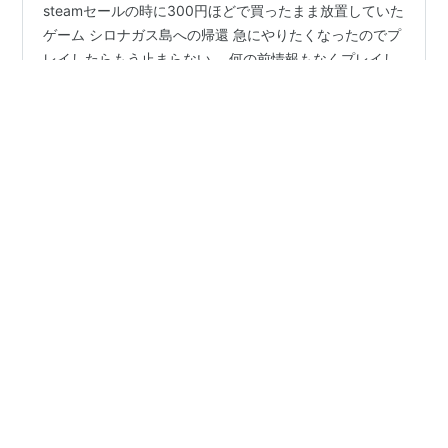
steamセールの時に300円ほどで買ったまま放置していた
ゲーム シロナガス島への帰還 急にやりたくなったのでプ
レイしたらもう止まらない。 何の前情報もなくプレイし
て2日かかったが、総プレイ時間は8時間ほど。 メモ帳に
随時書き込みながらプレイ。話に夢中でメモってないと
ころもある。 ここからは２週目をしつつ１週目で思った
#
シロナガス島
#
感想
#
ネタバレ
#
序章
ことを振り返りながら感想を書いていく。 序章 「起き
て、もう時間がない、この世界は…」的なことを言われ
目覚めると 空港ですね。 主人公は池田戦 ※いけだせん 探