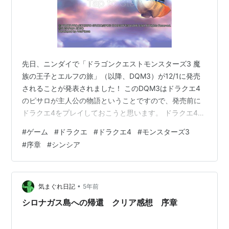
先日、ニンダイで「ドラゴンクエストモンスターズ3 魔
族の王子とエルフの旅」（以降、DQM3）が12/1に発売
されることが発表されました！ このDQM3はドラクエ4
のピサロが主人公の物語ということですので、発売前に
ドラクエ4をプレイしておこうと思います。 ドラクエ4・
5・6は天空シリーズと呼ばれていますが、個人的には4
#
ゲーム
#
ドラクエ
#
ドラクエ4
#
モンスターズ3
が一番好きです。 時系列としては6→4→5の順で、ロト
#
序章
#
シンシア
シリーズの3→1→2と同じですね。 また、11の主人公が
いなくなった世界が6に繋がるという説もあります。
（カミュが6の主人公に似ているなどの理由から）
DQM3の時系列としてはおそらく6と4の間になると思わ
•
気まぐれ日記
5年前
れるので、そのへんの…
シロナガス島への帰還 クリア感想 序章