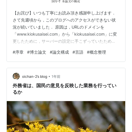
【お詫び】いつも丁寧にお読み頂き感謝申し上げます．
さて先週頃から，このブログへのアクセスができない状
況が続いていました． 原因は，URLのドメインを
「www.kiokusaisei.com」から「kiokusaisei.com」に変
更したために，サーバーの設定に手こずっていたためで
す．現在は，ほぼ解消しています． 今回は序章の最後と
#
序章
#
博士論文
#
論文構成
#
言語
#
概念整理
して「5.本論の構成」及び「6.概念の整理」について紹
介します． 博論の書き方としては，これまでの序章の記
述で概要の紹介を終えるのですが，ここまでの書きぶり
•
で博論の評価が決まってしまうと言われるほど，序章が
oichan-2’s blog
1年前
重要であるとされています． ここまでの論述でこれから
外務省は、国民の意見を反映した業務を行ってい
の大まか…
るか