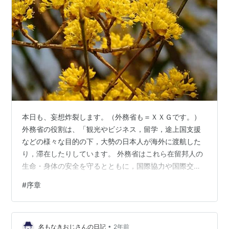
本日も、妄想炸裂します。（外務省も＝ＸＸＧです。）
外務省の役割は、「観光やビジネス，留学，途上国支援
などの様々な目的の下，大勢の日本人が海外に渡航した
り，滞在したりしています。 外務省はこれら在留邦人の
生命・身体の安全を守るとともに，国際協力や国際交流
など外交活動の一端を担うような個人や団体の活動も積
#
序章
極的に支援しています。」とされています。この中で、
良く指摘される部分は、「国際協力や国際交流など外交
活動・・・積極的に支援しています。」だと思います。
•
日本国内、の国民の生活が困窮している状態なのに、ど
名もなきおじさんの日記
2年前