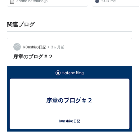
anond.hatelabo.jp
t32k.me
長文になるのだが参考にしていただけたらう
【DataURI編】遅延ロ
れしい。 ■まず必...
ロックを回避 【終章】我々に
関連ブログ
•
k0nshiの日記
3ヶ月前
序章のブログ＃２