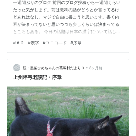
一週間ぶりのブログ 前回のブログ投稿から一週間くらい
たった気がします。前は教科の話がどうとか言ってるけ
どあれはなし。マジで自由に書こうと思います。書く内
容が決まってないと思いつつも少しくらいは決まってる
ところもある。 今日の話題は日本の漢字について話して
いこうと思います。日本人なら誰しもが見て書いたこと
#
＃２
#
漢字
#
ユニコ―ド
#
序章
がある文字ですごく身近なものですが。その本当の姿は
だれもわかるわけもない。漢字の総数は何万字も存在す
る。もしかしたら無限かもしれない。日本の小学生が６
•
年生までに習う漢字の総数は約１０２６字。そしてそこ
続・黒柴ひめちゃんの葛塚村だより３
8ヶ月前
にいくつかを足した２１３６字が日本の常用漢字。常用
上州坪弓老談記・序章
漢字の中には日本人が学校や日常生活、会社や社会…