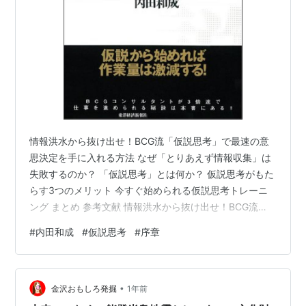
情報洪水から抜け出せ！BCG流「仮説思考」で最速の意
思決定を手に入れる方法 なぜ「とりあえず情報収集」は
失敗するのか？ 「仮説思考」とは何か？ 仮説思考がもた
らす3つのメリット 今すぐ始められる仮説思考トレーニ
ング まとめ 参考文献 情報洪水から抜け出せ！BCG流
「仮説思考」で最速の意思決定を手に入れる方法 「とに
#
内田和成
#
仮説思考
#
序章
かく情報を集めないと、良い判断はできない」 「分析を
重ねれば、いつか最適な答えが見つかるはずだ」 もしあ
なたがこのように考えているとしたら、それは情報とい
•
う名の洪水に飲み込まれ、貴重な時間を浪費しているサ
金沢おもしろ発掘
1年前
インかもしれません。 現代のビジネスは、まさに情報の