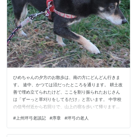
ひめちゃんの夕方のお散歩は、南の方にどんどん行きま
す。 途中、かつては沼だったところを通ります。 耕土改
善で埋め立てられたけど、ここを割り振られたおじさん
は「ずーっと草刈りをしてるだけ」と言います。 中学校
の信号付近から右回りで、山上の宿を歩いて帰ります。
いつも一人でいるシロ君がいます。 ひめちゃんは、珍し
#
上州坪弓老談記
#
序章
#
坪弓の老人
くしっぽを振ってご挨拶です(*^▽^*) でもシロ君は反応
しません。 飼い主にお散歩の催促してるのかな－O－ シ
ロ君ちの垣根、山茶花がきれいでした😊 ＦＣ２ブログ