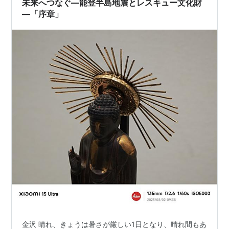
未来へつなぐ―能登半島地震とレスキュー文化財
海です。私たちは日々、数え切…
―「序章」
金沢 晴れ、きょうは暑さが厳しい1日となり、晴れ間もあ