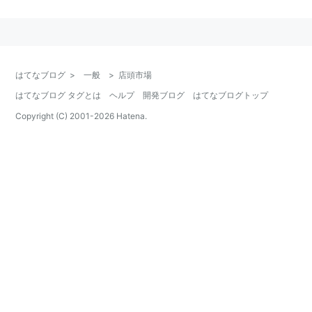
る取引を指す。
株式
米国においてはナスダックが代表格。
はてなブログ
>
一般
>
店頭市場
日本においてはジャスダックが店頭市場であったが、
はてなブログ タグとは
ヘルプ
開発ブログ
はてなブログトップ
2004年12月に証券取引所に転換されたため店頭市場で
はなくなっている。
Copyright (C) 2001-
2026
Hatena.