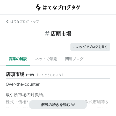
はてなブログ トップ
店頭市場
このタグでブログを書く
言葉の解説
ネットで話題
関連ブログ
店頭市場
(
一般
)
【
てんとうしじょう
】
Over-the-counter
取引所市場の対義語。
株式・債権などの金融関連分野において、株式市場等を
解説の続きを読む
通さずに相対で、文字通り「カウンター越しに」商われ