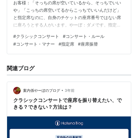
お客様：「そっちの席が空いているから、そっちでいい
や」「こっちの席空いてるからこっちでいいんだけど」
と指定席なのに、自身のチケットの座席番号ではない席
に座ろうとする人がいます。やーぼ：ダメです。指定席
の意味ないだろ！（心の声）座席に関するトラブルは本
#
クラシックコンサート
#
コンサート・ルール
当に多く、主催者側のミスもあるので、ケースバイケー
#
コンサート・マナー
#
指定席
#
座席振替
スなのですが、お客様の自己都合による席移動は基本認
められていません。座席は、ただ単に座るための場所で
はなく、お客様は、そこに座る権利を買っていて、その
関連ブログ
証明がチケットなのです。人が座っていない席があっ
て、そちらの席の方が自身の席よりもいいなーと思う
こ…
•
案内係やーぼのブログ
3年前
クラシックコンサートで座席を振り替えたい、で
きる？できない？方法は？