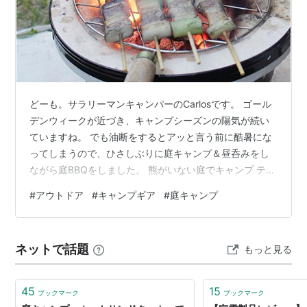
どーも。サラリーマンキャンパーのCarlosです。 ゴール
デンウィークが近づき、キャンプシーズンの陽気が続い
ていますね。 でも油断をするとアッと言う前に酷暑にな
ってしまうので、ひさしぶりに庭キャンプ＆昼呑みをし
ながら庭BBQをしました。 熊がいない庭でキャンプ テン
トの点検がてら設営（＆昼呑み） しちりんで庭BBQ まと
#
アウトドア
#
キャンプギア
#
庭キャンプ
め 熊がいない庭でキャンプ 先週末は土日共に晴れ。そし
てキャンプシーズンの陽気。 庭じゃなくてキャンプ場に
行けばよいのですが、今年に入っても熊が暴れまくって
ネットで話題
もっと見る
おり、僕が行くキャンプ場界隈でも普通に出没情報が出
ています。 さすがに熊と出会ってしまうリスクを考える
と、100％安全な庭…
45
15
ブックマーク
ブックマーク