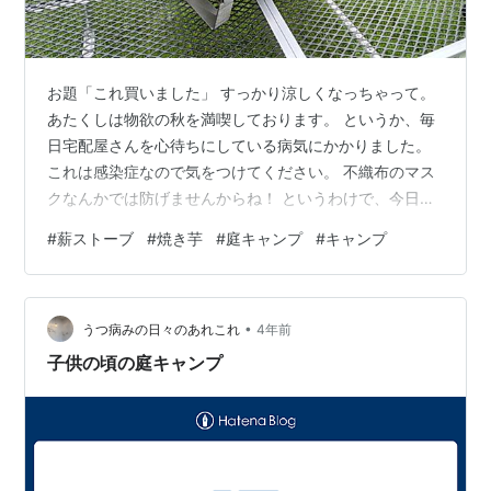
お題「これ買いました」 すっかり涼しくなっちゃって。
あたくしは物欲の秋を満喫しております。 というか、毎
日宅配屋さんを心待ちにしている病気にかかりました。
これは感染症なので気をつけてください。 不織布のマス
クなんかでは防げませんからね！ というわけで、今日も
今日とて箱が届く。 つい先日届いたおもちゃがこちら。
#
薪ストーブ
#
焼き芋
#
庭キャンプ
#
キャンプ
手乗りサイズの薪ストーブになります。 反対側も。 五徳
がしっかりしているので、槇塚鉄工所のフライパンディ
ッシュの小あたりがちょうど良くのります。 何かやりた
•
くてちょっと芋を焼いてみた時の動画です。 一気にどう
うつ病みの日々のあれこれ
4年前
ぞ。 www.youtube.com さいっこーーーに美味しい芋が
子供の頃の庭キャンプ
焼けました…