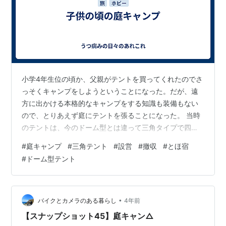
小学4年生位の頃か、父親がテントを買ってくれたのでさ
っそくキャンプをしようということになった。だが、遠
方に出かける本格的なキャンプをする知識も装備もない
ので、とりあえず庭にテントを張ることになった。 当時
のテントは、今のドーム型とは違って三角タイプで四隅
にペグを打ち込んでロープで支える物、強風が吹いてペ
#
庭キャンプ
#
三角テント
#
設営
#
撤収
#
とほ宿
グが抜ければすぐに倒れてしまう物だ。また少年雑誌で
#
ドーム型テント
は雨水の侵入に備えて周囲に排水溝を掘るように書いて
あったが雨の心配はない天気だったのでそれは省略し
た。慣れない手つきで1時間ぐらいかかって形になった。
入口のファスナーを開けて、テント生地色の光に染まっ
•
バイクとカメラのある暮らし
4年前
た空間に入ると、あ、何か違う、日常ではない空…
【スナップショット45】庭キャン△