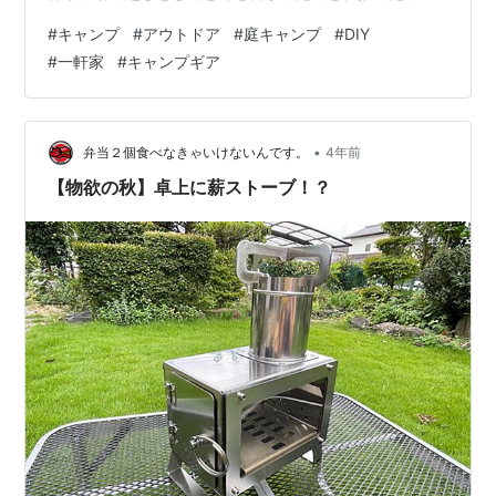
をまとめてみようと思います。 ※家の写真はイメージで
#
キャンプ
#
アウトドア
#
庭キャンプ
#
DIY
す。 引っ越しの理由 一軒家に引っ越して良かったこと
#
一軒家
#
キャンプギア
★意外にキャンプギアが大活躍 ★念願のキャンプギア収
納ができた ★キャンプギアのDIYもできる ★庭キャンプ
ができる ★庭でテントが干せる ★（おまけ）ブログの撮
影もできるようになった まとめ 引っ越しの理由 子供が
•
弁当２個食べなきゃいけないんです。
4年前
赤ん坊の頃から住ん…
【物欲の秋】卓上に薪ストーブ！？