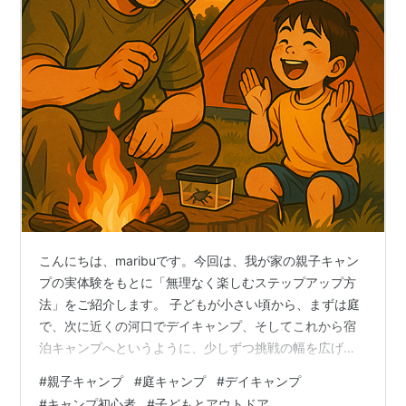
こんにちは、maribuです。今回は、我が家の親子キャン
プの実体験をもとに「無理なく楽しむステップアップ方
法」をご紹介します。 子どもが小さい頃から、まずは庭
で、次に近くの河口でデイキャンプ、そしてこれから宿
泊キャンプへというように、少しずつ挑戦の幅を広げて
きました。 「何から始めればいい？」「失敗しないため
#
親子キャンプ
#
庭キャンプ
#
デイキャンプ
には？」と悩んでいる初心者の方にも役立つ内容になっ
#
キャンプ初心者
#
子どもとアウトドア