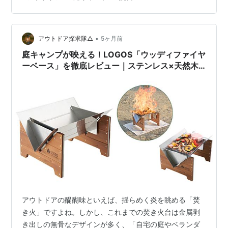
ルが飲みたいな」と思ったのです。 そうだ。うちには庭
がある こんな本を読みました。 『リフォームの爆発』
『世界の富裕層は日本で何を食べているのか』 『一生使
•
える！ダッチオーブンレシピ』 まとめ そうだ。うちには
アウトドア探求隊△
5ヶ月前
庭がある さっと車に乗ってソロキャンプでもすれば良い
庭キャンプが映える！LOGOS「ウッディファイヤ
のですが、ガソリンがバ…
ーベース」を徹底レビュー｜ステンレス×天然木
の次世代焚き火台
アウトドアの醍醐味といえば、揺らめく炎を眺める「焚
き火」ですよね。しかし、これまでの焚き火台は金属剥
き出しの無骨なデザインが多く、「自宅の庭やベランダ