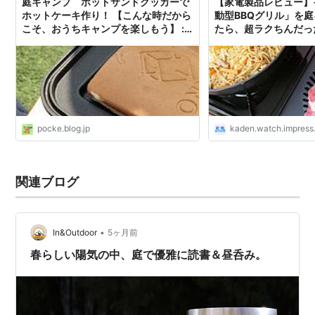
庭キャンプ ホットサンドクッカーで
【家電製品レビュー】
ホットケーキ作り！ 【こんな時だから
動型BBQグリル」を
こそ、おうちキャンプを楽しもう】 :
たら、超ラクちんだっ
ナマケモノキャンパー （通称ぽっ
け）
pocke.blog.jp
kaden.watch.impress.
関連ブログ
•
In&Outdoor
5ヶ月前
春らしい陽気の中、庭で優雅に読書＆昼呑み。