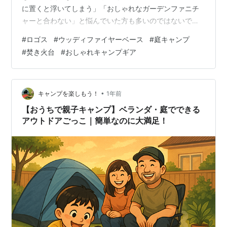
に置くと浮いてしまう」「おしゃれなガーデンファニチ
ャーと合わない」と悩んでいた方も多いのではないでし
ょうか。そんな悩みを解決する画期的なアイテムが、人
#
ロゴス
#
ウッディファイヤーベース
#
庭キャンプ
気アウトドアブランド「LOGOS（ロゴス）」から登場し
#
焚き火台
#
おしゃれキャンプギア
ました。 2026年2月26日に新発売されるLOGOS ウッデ
ィファイヤーベースは、ステンレスの機能美と天然ウッ
ドの温もりが融合した、まさに「魅せる」焚き火台で
す。今回は、庭キャンプ（庭キャン）から本格的なキャ
•
キャンプを楽しもう！
1年前
ンプサイトまで幅広く活躍するこの新作…
【おうちで親子キャンプ】ベランダ・庭でできる
アウトドアごっこ｜簡単なのに大満足！