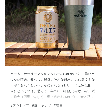
どーも。サラリーマンキャンパーのCarlosです。 雲ひと
つない晴天。春らしい陽気。そんな週末。 この暑くもな
く寒くもなくといういかにもな春らしい日（しかも週
末）というのは、恐らく一年で3〜4日あるかないか。 特
に昨今は四季ではなく二季と言われるほどに、春と秋が
異様に短いですもんね。 ふと、「こんな日はお外でビー
#
アウトドア
#
庭キャンプ
#
読書