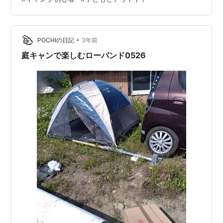
ていますので、ぜひ最後までご覧ください！ 🏡 ステップ
1：庭キャンプ｜“安心”と“ワクワク”がぎゅっと詰まった
最初の一歩 子どもがまだ幼かったころ、我が家のキャン
プデビューは庭でした。テントを張って外でおやつを食
•
POCHIの日記
3年前
べるだけでも、子どもにとって…
庭キャンで楽しむローバンド0526