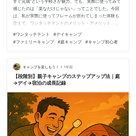
すぐ完成”という手軽さが魅力。でも、実際に使ってみて
感じたのは「楽なだけじゃない」ってことでした。今回
は、私が実際に使ってフレームが折れてしまった体験も
交えて、ワンタッチテントのメリット・デメリット、そ
して今後どう選ぶべきかをご紹介します。 1. 私がワンタ
#
ワンタッチテント
#
デイキャンプ
ッチテントを使ってみた体験談 以前、1万円以下の格安ワ
#
ファミリーキャンプ
#
庭キャンプ
#
キャンプ初心者
ンタッチテントをデイキャンプや庭キャンプ用に使って
いました。設営時間が短くてとても便利だったのです
が、何度か使ったあとにフレームが折れてしまいまし
た…。風の強い日だったこともあり、強度面ではやや不
•
キャンプを楽しもう！
1年前
安を感じました。 今は宿泊キャンプでは…
【段階別】親子キャンプのステップアップ法｜庭
→デイ→宿泊の成長記録