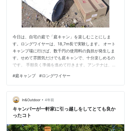
今日は、自宅の庭で「庭キャン」を楽しむことにしま
す。ロングワイヤーは、18,7m長で実験します。 オート
キャンプ場に行けば、数千円の使用料の負担が発生しま
す。せめて雰囲気だけでも庭キャンで、十分楽しめるの
です。 手順良く準備を進めて行きます。アンテナは、
18,7m長のロングワイヤーを使います。電源は、12Vバッ
#
庭キャンプ
#
ロングワイヤー
テリーを2個並列接続して自作DC-DCコンバーターで、
13,8Vを得ています。 キャプテンスタッグのバーナーに
火を灯して夕食の準備に取り掛かります。 夕食の腹ごし
•
らえは、名城食品の「焼うどん」とします。 豚肉、キャ
In&Outdoor
4年前
ベツ、玉ねぎ、ピーマンをたっぷりと入れて豪華に仕上
キャンパーが一軒家に引っ越しをしてとても良か
げます。¬_¬ 出来上が…
ったコト