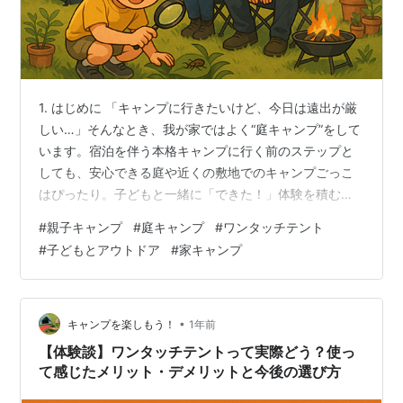
1. はじめに 「キャンプに行きたいけど、今日は遠出が厳
しい…」そんなとき、我が家ではよく“庭キャンプ”をして
います。宿泊を伴う本格キャンプに行く前のステップと
しても、安心できる庭や近くの敷地でのキャンプごっこ
はぴったり。子どもと一緒に「できた！」体験を積むの
にもってこいの方法です。 実際、うちの小学1年生は虫が
#
親子キャンプ
#
庭キャンプ
#
ワンタッチテント
大好きすぎて、庭にテントを張るだけでも大興奮
#
子どもとアウトドア
#
家キャンプ
（笑）。簡単な準備で、特別な時間をつくるコツをご紹
介します。 2. 準備の工夫：おうちでも気分を盛り上げる
ベランダや庭にテントを張るだけで、気分はもうキャン
プ。最近は小さめのワンタッチテントも豊富にあり、設
•
キャンプを楽しもう！
1年前
営がとにかくラク。準備から子どもに…
【体験談】ワンタッチテントって実際どう？使っ
て感じたメリット・デメリットと今後の選び方