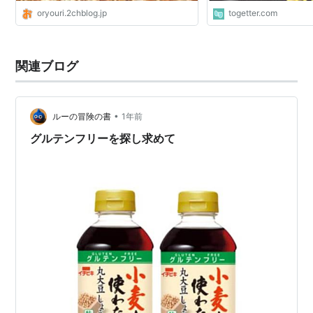
oryouri.2chblog.jp
togetter.com
関連ブログ
•
ルーの冒険の書
1年前
グルテンフリーを探し求めて