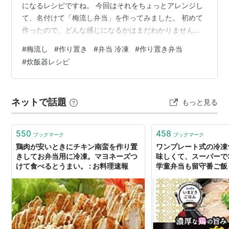
になるレシピですね。 今回はそれをちょっとアレンジし
て、名付けて「梅流し弁当」を作ってみました。 初めて
作ったので、どんな感じになるかはまだわかりません
が、材料を見るだけでも、なんだか身体にやさしそうな
#
梅流し
#
作り置き
#
弁当 冷凍
#
作り置き弁当
お弁当です（笑） 炊飯器に入れるだけなので、作り置き
#
炊飯器レシピ
にもぴったりでした。 材料 ・米 2合・もち麦 1パック（2
合用）・大根 1/2本（多ければ1/4本でもOK）・梅干し 7
個・白だし 大さじ2・水 400ml 作り方 材料をすべて炊飯
ネットで話題
もっと見る
器に入れる 通常炊飯する 炊き上がったらよく混ぜる タ
ッパ…
550
458
ブックマーク
ブックマーク
鶏肉が安いときにチキン南蛮を作り置
ワンプレート式の冷凍
きしてお弁当用に冷凍。マヨネーズつ
味しくて、スーパーで
けて食べるとうまい。 : お料理速報
学童弁当も留守番ご飯
えるのでいいんでない