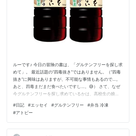
ルーです♪ 今日の冒険の書は、「グルテンフリーを探し求
めて」。 最近話題の“四毒抜き”ではありません。（“四毒
抜き”に興味はありますが、不可能な事情もあるので…。
あと、四毒まだまだ食べたいですし…。😅） さて、なぜ
今グルテンフリーを探し求めているかは、高校生の娘の
アトピーが徐々に悪化しており、それが小麦によるもの
#
日記
#
エッセイ
#
グルテンフリー
#
弁当 冷凍
かもしれないと思っているからです。 ２年前くらいから
#
アトピー
娘はお醤油やタレが唇についたときにかゆいと言い始め
ました。だんだん唇が少し腫れたようになってきて、１
年前に小麦の入っていない醤油↓（アフィリエイトでは