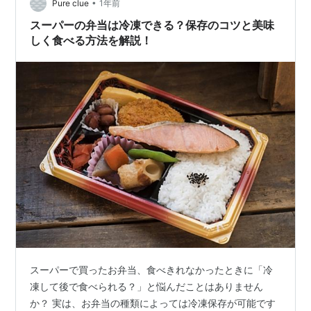
ありませぬ） イチビキ 小麦を使わない丸大豆しょうゆ
•
Pure clue
1年前
500ml×2本 イチビキ A…
スーパーの弁当は冷凍できる？保存のコツと美味
しく食べる方法を解説！
スーパーで買ったお弁当、食べきれなかったときに「冷
凍して後で食べられる？」と悩んだことはありません
か？ 実は、お弁当の種類によっては冷凍保存が可能です