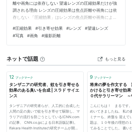
離や画角には依存しない 望遠レンズの圧縮効果だけが強
調される理由 レンズの圧縮効果は焦点距離や画角には依
存しない 「圧縮効果」はレンズの焦点距離や画角による
ものではなく、被写体と背景との距離の比率に依存する
#
圧縮効果
#
引き寄せ効果
#
レンズ
#
望遠レンズ
ものです。標準・広角レンズでも同じ距離から撮影して
#
写真
#
画角
#
撮影距離
トリミングやクロッピングをすれば同じ効果は得られま
す（画質は低下しますけど）。 以上で説明は終わりです
（笑）。 このように書くと「この時点でもう違います
ネットで話題
もっと見る
よ」というコメントをいただいたりします。さらに、プ
ロカメラマンを自称する人の中にも正し…
12
9
ブックマーク
ブックマーク
タンザニアの研究者、蚊を引き寄せる
将来の夢を作文する 
効果のある臭いを合成 | スラド サイエ
かけると引き寄せ効果で
ンス
０代サラリーマン ～
決のヒント～
タンザニアの研究者らが、人工的に合成した
こんにちは！ まるです。
人間の足の臭いで蚊を引き寄せて駆除し、マ
めいてきましたね。 私の
ラリアの流行を防ごうとしている(CNN.com
ミナーも、終盤を 迎えて
の記事、 CNN.co.jpによる日本語版記事)。
題は、１０年後の理想の１
Ifakara Health Instituteの研究チームが開発
てみることでした。 書い