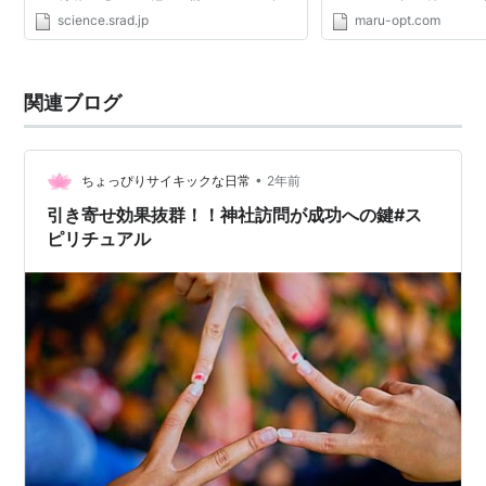
した液体は「まるで汚れた靴下のような臭
アウトして身に 付けて、
science.srad.jp
maru-opt.com
い」で、本物の足の臭いよりも4倍程度蚊を
在意識に働き かける効果
引き寄せる力が強いと...
るとのこと...
関連ブログ
•
ちょっぴりサイキックな日常
2年前
引き寄せ効果抜群！！神社訪問が成功への鍵#ス
ピリチュアル