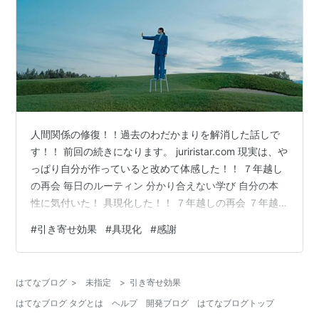
人間関係の修復！！過去のわだかまりを解消した話しで
す！！ 前回の続きになります。 juriristar.com 現実は、や
っぱり自分が作っていると改めて体感した！！ ７年越し
の再会 毎日のルーティン 分かり合えない学び 自分の本
性に気付いた！ 具現化した！！ ７年越しの再会 ７年越
しで、昔の不穏な人間関係を解消できました。 自分の中
#
引き寄せ効果
#
具現化
#
感謝
の止まっていた時間が動きだした・・。 その出来事で、
ふと思い出したことがあるのです。 毎日のルーティン 六
方拝（ろっぽうはい）ってご存じですか？ 私は占い師を
はてなブログ
>
未指定
>
引き寄せ効果
してますので、いつも自分をフラットな状態にできるよ
はてなブログ タグとは
ヘルプ
開発ブログ
はてなブログトップ
う瞑想など毎日のルーティンがあります。 その中の１つ