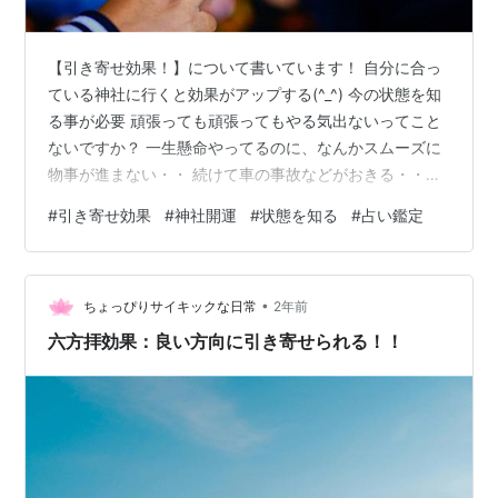
【引き寄せ効果！】について書いています！ 自分に合っ
ている神社に行くと効果がアップする(^_^) 今の状態を知
る事が必要 頑張っても頑張ってもやる気出ないってこと
ないですか？ 一生懸命やってるのに、なんかスムーズに
物事が進まない・・ 続けて車の事故などがおきる・・。
やる気がでない・・・ などなど停滞気味の方に最近よく
#
引き寄せ効果
#
神社開運
#
状態を知る
#
占い鑑定
会います・・。 自分では気付かないうちにエネルギーが
無くなっていることが多いのです・・ 私自身を整える 私
は占い師をしていますが、その方の状態を上げる事、人
•
の心を支えながら自分の幸せも追求しています(^_^) 自分
ちょっぴりサイキックな日常
2年前
自身もそれだけのエネルギーが必要になってきますし、
六方拝効果：良い方向に引き寄せられる！！
良い導きをするた…