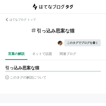
はてなブログ トップ
引っ込み思案な猫
このタグでブログを書く
言葉の解説
ネットで話題
関連ブログ
引っ込み思案な猫
このタグの解説について