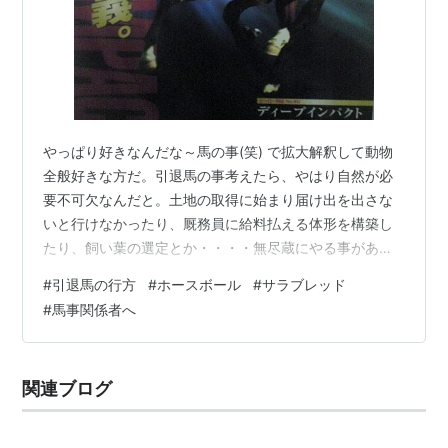
やっぱり好きなんだな～馬の事(笑) で拡大解釈して動物
全般好きな方だ。引退馬の事考えたら、やはり自然が必
要不可欠なんだと。土地の取得に始まり届け出を出さな
いと行けなかったり、厩務員に給料払える体形を構築し
たり、飼い葉の選定とか・・・・無尽蔵にやる事があ
る。それでも経営は大変だろう・・・ 〇引退馬のセカン
#
引退馬の行方
#
ホースボール
#
サラブレッド
ドキャリア １，ホースセラピー ２，ホーストレッキング
#
馬事関係者へ
（それ以外だと、観光地、小学校とか中学校での乗馬体
験とか競馬場の誘導場、研究材料、献体、食肉（動物園
用、人間用）後は行方不明【⇚一番哀しい現実】）大前
関連ブログ
提として不特定多数の人間になじめるか？暴れないか？
ケガさせられないか？多岐に渡る適正を見極…