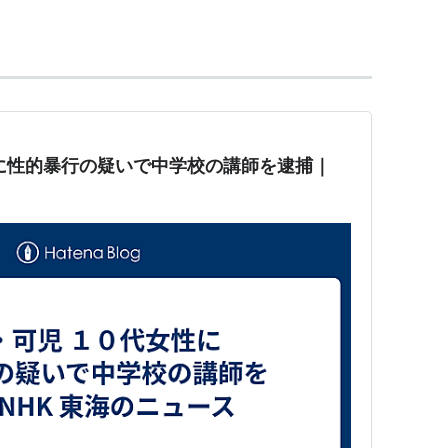
に乗じ、又は心神を喪失させ、若しくは抗拒不能にさ
第176条の例による。
傷）
1項の罪又はこれらの罪の未遂罪を犯し、よって人を死傷さ
に性的暴行の疑いで中学校の講師を逮捕｜
に処する。