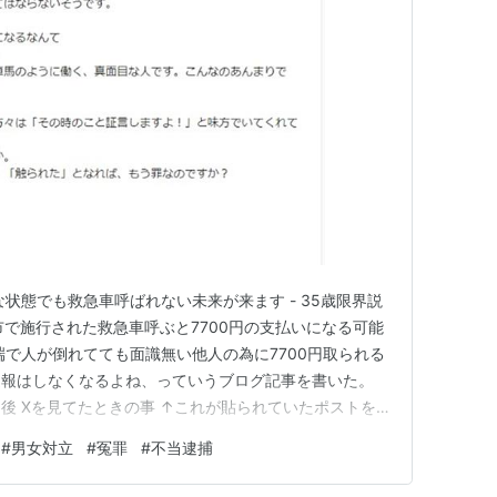
状態でも救急車呼ばれない未来が来ます - 35歳限界説
市で施行された救急車呼ぶと7700円の支払いになる可能
端で人が倒れてても面識無い他人の為に7700円取られる
通報はしなくなるよね、っていうブログ記事を書いた。
後 Xを見てたときの事 ↑これが貼られていたポストを
で、てんかんが持病の女性が倒れた 男性従業員が倒れた女
#
男女対立
#
冤罪
#
不当逮捕
てたり付き添う従業員も居た 救助した２ヶ月後に「強制
て事…