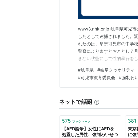
www3.nhk.or.jp 岐
したとして逮捕されました。調
れたのは、阜県可児市の中学
警察によりますとおととし７
きない状態にして性的暴行をし
「性被害に遭った」と届け出た
#
岐阜県
#
岐阜クゥオリティ
否認しているということです。
#
可児市教育委員会
#
強制わ
し県の教育委員会に採用され、
ネットで話題
575
381
ブックマーク
【AED論争】女性にAEDを
東京
処置した男性、強制わいせつ
に強