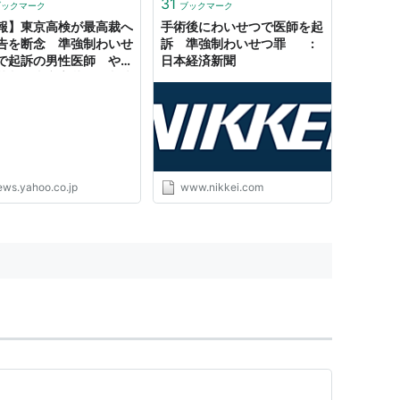
31
ブックマーク
ブックマーク
報】東京高検が最高裁へ
手術後にわいせつで医師を起
告を断念 準強制わいせ
訴 準強制わいせつ罪 :
で起訴の男性医師 やり
日本経済新聞
裁判の東京高裁無罪判決
定へ （TBS NEWS
Powered by JNN） -
oo!ニュース
ews.yahoo.co.jp
www.nikkei.com