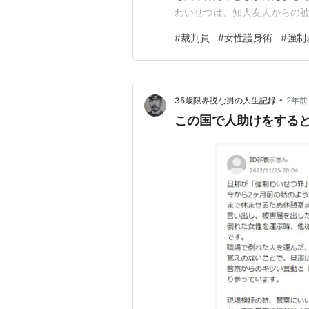
わいせつは、知人友人からの
のような行きずり・単独犯の
#
裁判員
#
女性護身術
#
強制
っても、弁解の余地はないは
という面倒くさい事件でした。
•
35歳限界説な男の人生記録
2年前
この国で人助けをする