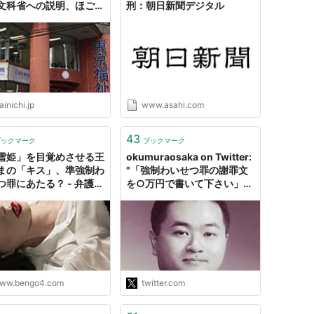
文科省への説明、ほごに
刑：朝日新聞デジタル
日新聞
inichi.jp
www.asahi.com
43
ブックマーク
ブックマーク
雪姫」を目覚めさせる王
okumuraosaka on Twitter:
まの「キス」、準強制わ
"「強制わいせつ罪の謝罪文
つ罪にあたる？ - 弁護士
を○万円で書いて下さい」と
トコムニュース
いう依頼がよくある。心を込
めて書くのだが、犯人の心は
こもっていない。"
ww.bengo4.com
twitter.com