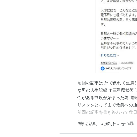
前回の記事は 外で倒れて重篤な
な男の人生記録 ↑三重県松阪
性がある制度が始まった為 道
リスクをとってまで救急への
前回の記事を書き終わって数日
見かけた 要点を書くと 職場
#
救助活動
#
強制わいせつ罪
性を運んだ 同じ職場の人も見
わいせつ罪」で警察から呼ばれ