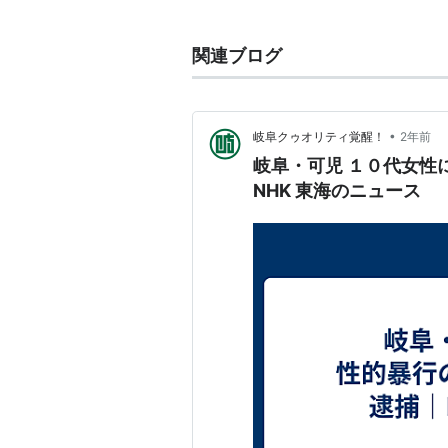
; 刑法第178条（準強制わいせつ）
関連ブログ
: 人の心神喪失若しくは抗拒不能
せて、わいせつな行為をした者は、
; 刑法第181条（強制わいせつ致死
•
岐阜クゥオリティ覚醒！
2年前
: 第176条若しくは第178条第
岐阜・可児 １０代女性
せた者は、無期又は3年以上の懲役
NHK 東海のニュース