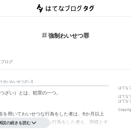
強制わいせつ罪
連ブログ
うせいわいせつざい
】
はてな
つざい）とは、犯罪の一つ。
はてな
はてな
Copyrig
脅迫を用いてわいせつな行為をした者は、6か月以上
未満の者に対し、わいせつな行為をした者も、同様とす
解説の続きを読む