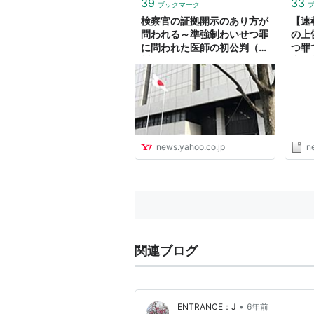
39
33
ブックマーク
検察官の証拠開示のあり方が
【速
問われる～準強制わいせつ罪
の上
に問われた医師の初公判（江
つ罪
川紹子） - エキスパート -
直し
Yahoo!ニュース
が確
DIG 
Yah
news.yahoo.co.jp
n
関連ブログ
•
ENTRANCE：J
6年前