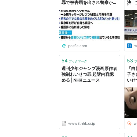
罪で被害届を出され警察から
決 
事情聴取されてしまう「女性
| 毎
を助けるのはデメリットしか
ない、残念ながら見殺しまし
ょう」
posfie.com
ma
54
53
ブックマーク
週刊少年ジャンプ漫画原作者
「白
強制わいせつ罪 起訴内容認
子さ
める | NHKニュース
いせ
ドッ
www3.nhk.or.jp
w