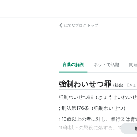
はてなブログ トップ
言葉の解説
ネットで話題
関
強制わいせつ罪
(
社会
)
【
きょ
強制わいせつ罪（きょうせいわいせ
; 刑法第176条（強制わいせつ）
: 13歳以上の者に対し、暴行又は
10年以下の懲役に処する。13歳
る（
性別は問わない）。