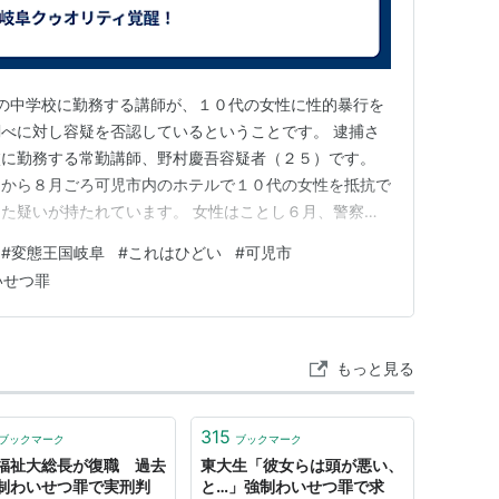
阜県可児市の中学校に勤務する講師が、１０代の女性に性的暴行を
べに対し容疑を否認しているということです。 逮捕さ
校に勤務する常勤講師、野村慶吾容疑者（２５）です。
月から８月ごろ可児市内のホテルで１０代の女性を抵抗で
た疑いが持たれています。 女性はことし６月、警察に
ということです。 警察によりますと調べに対し容疑を
#
変態王国岐阜
#
これはひどい
#
可児市
 可児市教育委員会によりますと、野村容疑者はおとと
いせつ罪
可児市の公立…
もっと見る
315
ブックマーク
ブックマーク
福祉大総長が復職 過去
東大生「彼女らは頭が悪い、
制わいせつ罪で実刑判
と…」強制わいせつ罪で求