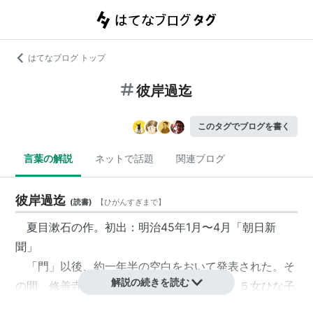
はてなブログ トップ
彼岸過迄
このタグでブログを書く
言葉の解説
ネットで話題
関連ブログ
彼岸過迄
(
読書
)
【
ひがんすぎまで
】
夏目漱石の作。初出：明治45年1月〜4月「朝日新
聞」
「門」以後、約一年半の空白をおいて発表された。そ
解説の続きを読む
の間、修善寺で胃潰瘍のために吐血したり、５女ひな子
が急死したり、入院生活を送ったり、さまざまな痛手が