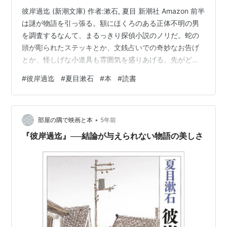
彼岸過迄 (新潮文庫) 作者:漱石, 夏目 新潮社 Amazon 前半
は謎が物語を引っ張る。額にほくろのある正体不明の男
を調査するなんて、まるっきり探偵小説のノリだ。蛇の
頭が彫られたステッキとか、文銭占いでの奇妙なお告げ
とか、怪しげな小道具も雰囲気を盛りあげる。先がどう
なるのか気になって読み進めた。 後半「須永の話」から
#
彼岸過迄
#
夏目漱石
#
本
#
読書
ジャンルが変わったように感じた。ここからは須永と千
代子、二人の心がテーマになる。理性の人須永と感情の
人千代子は、お互い惹かれながらも一緒になることがで
•
きない。その苦しさが書かれている。 ＊ ＊ ＊ 「彼岸過
部屋の隅で映画と本
5年前
迄について」という漱石の前書きの中に、次のような記
『彼岸過迄』──結論が与えられない物語の美しさ
述がある。 かねてから…