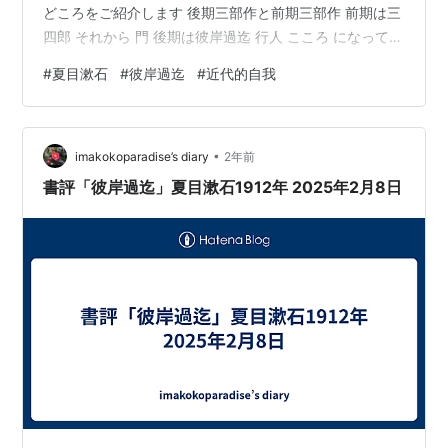
どころをご紹介します 後期三部作と前期三部作 前期は三
四郎 それから 門 後期は彼岸過迄 行人 こころ になってい
ます そうなると初期２部作で 吾輩は猫である と 坊ちゃ
#
夏目漱石
#
彼岸過迄
#
近代的自我
ん を ひとつにカテゴライズしたいものです 漱石読書は
中学時代 漱石ルネサンス ぼくは漱石の小説を中学２年と
３年で結構読みました 明暗 こころ 彼岸過迄 門 それから
•
道草 三四郎 硝子戸の中 で 通読はしたものの さすがに中
imakokoparadise’s diary
2年前
学生に漱石はわかりません ただ ここ…
書評「彼岸過迄」夏目漱石1912年 2025年2月8日