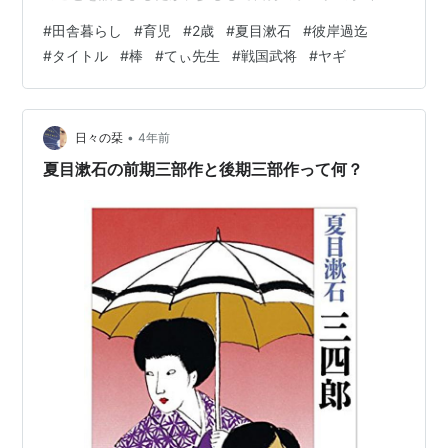
ルも散々であることを思い出しました。毎度、どうして
#
田舎暮らし
#
育児
#
2歳
#
夏目漱石
#
彼岸過迄
いいか分からず、本文中から単語を抜き出すのみ。平
#
タイトル
#
棒
#
てぃ先生
#
戦国武将
#
ヤギ
凡。ひねりの無さ。笑 …どうして私って、自分のことは
棚の上にあげて物を見る癖があるんでしょうね。 しかも
今回の相手に限っては、文学会のディフェンディングチ
ャンピョン、夏目漱石様に対してでした！爆 身の程知ら
•
日々の栞
4年前
ず！ 怖い。笑 怖いといえばウチの息子です。…
夏目漱石の前期三部作と後期三部作って何？