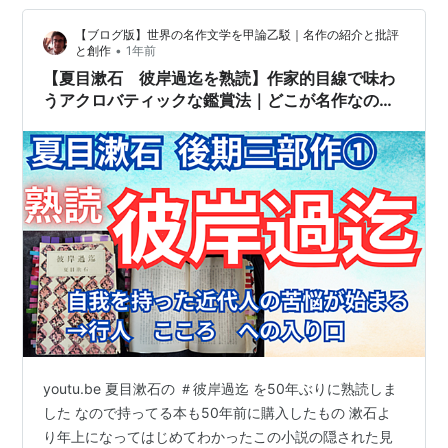
有のユーモアに包まれながらも、その根底には「人はな
【ブログ版】世界の名作文学を甲論乙駁｜名作の紹介と批評
ぜ愛をうまく伝えられないのか」という切実な問いが潜
•
と創作
1年前
んでいるのです。 特に、告白できぬまま胸…
【夏目漱石 彼岸過迄を熟読】作家的目線で味わ
うアクロバティックな鑑賞法｜どこが名作なの
か？後期3部作の1番目 近代的自我は女性にはと
りつかない？
youtu.be 夏目漱石の ＃彼岸過迄 を50年ぶりに熟読しま
した なので持ってる本も50年前に購入したもの 漱石よ
り年上になってはじめてわかったこの小説の隠された見