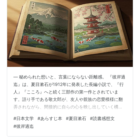
― 秘められた想いと、言葉にならない距離感。 『彼岸過
迄』は、夏目漱石が1912年に発表した長編小説で、『行
人』『こころ』へと続く三部作の第一作とされていま
す。語り手である敬太郎が、友人や親族の恋愛模様に翻
弄されながら、間接的に自らの心を映し出していく構成
が特徴です。 物語は、敬太郎の周囲で起こる縁談や失恋
#
日本文学
#
あらすじ本
#
夏目漱石
#
読書感想文
をめぐる会話や回想で進みます。本人は傍観者でありな
#
彼岸過迄
がら、やがて自分自身の淡い恋心や煩悶が浮かび上が
り、語られない“思い”が読者の胸に響いてきます。漱石特