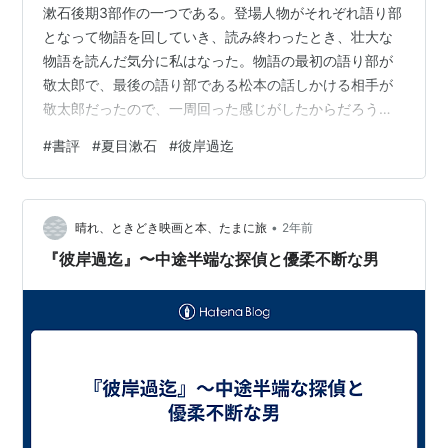
漱石後期3部作の一つである。登場人物がそれぞれ語り部
となって物語を回していき、読み終わったとき、壮大な
物語を読んだ気分に私はなった。物語の最初の語り部が
敬太郎で、最後の語り部である松本の話しかける相手が
敬太郎だったので、一周回った感じがしたからだろう。
凡そのあらすじは、 まず大学を卒業したばかりの敬太郎
#
書評
#
夏目漱石
#
彼岸過迄
の視点で物語が始まり、痛快に、ロマンチックに生きた
いと思うが、及び腰であることが語られる。 次に敬太郎
の大学の友達である市蔵の長い語りが始まる。自分の出
•
生の悩み、そして千代子との生まれて以来の関係が語ら
晴れ、ときどき映画と本、たまに旅
2年前
れる。 最後に市蔵の伯父である松本が見た市蔵のことが
『彼岸過迄』〜中途半端な探偵と優柔不断な男
敬太郎に語られる。 私の感想 松本の語り…