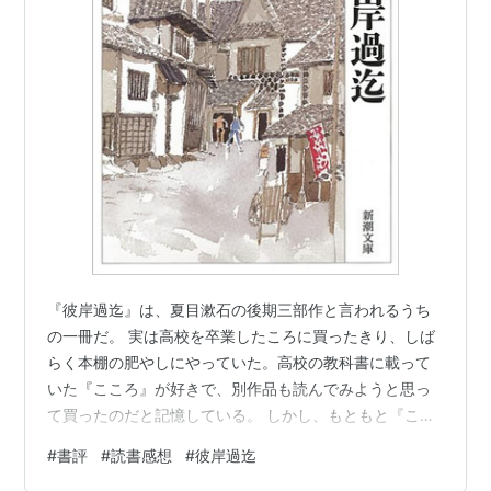
『彼岸過迄』は、夏目漱石の後期三部作と言われるうち
の一冊だ。 実は高校を卒業したころに買ったきり、しば
らく本棚の肥やしにやっていた。高校の教科書に載って
いた『こころ』が好きで、別作品も読んでみようと思っ
て買ったのだと記憶している。 しかし、もともと『ここ
ろ』を好きになった動機が不純であり（「先生」と主人
#
書評
#
読書感想
#
彼岸過迄
公の関係にときめいていた････）、本書にも勝手に萌え