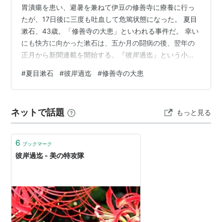
メディア:
文庫
胃潰瘍を患い、避暑を兼ねて伊豆の修善寺に療養に行っ
クリック
: 7回
たが、17日後に三度も吐血して危篤状態になった。 夏目
この商品を含むブログ (19件) を見る
漱石、43歳。「修善寺の大患」といわれる事件だ。 幸い
にも快方に向かった漱石は、五か月の闘病の後、翌年の
正月から新聞連載を開始する。『彼岸過迄』という小説
だ。 題名は小説の内容にそったものではなく、三月のお
#
夏目漱石
#
彼岸過迄
#
修善寺の大患
彼岸が過ぎるころまで連載をするという決意を表したも
のだ。 ※以下の記事中の引用は『彼岸過ぎ迄』の序文か
ら ※『彼岸過迄』初版(夏目書房HPより借用)版画は橋口
ネットで話題
もっと見る
五葉 立春に合わせたかのように昼から暖かくなった。我
が相方に頼んで車で畑まで連れて行ってもらった。 二週
間ぶり。 ずいぶん長くまとま…
6
ブックマーク
彼岸過迄 - 美の特攻隊