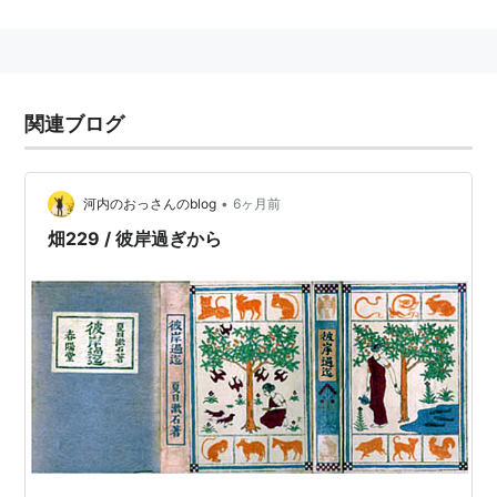
漱石をおそっている。「久しぶりだからなるべくおもし
ろいものを」と漱石は「緒言」に書いた。六つの短編と
「緒言」「結末」とで構成されている。
関連ブログ
彼岸過迄 (新潮文庫)
•
河内のおっさんのblog
6ヶ月前
作者:
夏目漱石
出版社/メーカー:
新潮社
畑229 / 彼岸過ぎから
発売日:
1952/01/22
メディア:
文庫
購入
: 2人
クリック
: 39回
この商品を含むブログ (54件) を見る
彼岸過迄 (岩波文庫)
作者:
夏目漱石
出版社/メーカー:
岩波書店
発売日:
1990/04/16