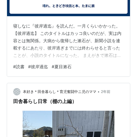
寝しなに『彼岸過迄』を読んだ。一月くらいかかった。
【彼岸過迄】 このタイトルはカッコ良いのだが、実は内
容とは無関係。大病から復帰した漱石が、新聞小説を連
載するにあたり、彼岸過ぎまでには終わらせると言った
ことが、小説のタイトルになった。 まえがきで漱石は
「自分は何派でもないが、面白い小説を書きます」とい
#
読書
#
彼岸過迄
#
夏目漱石
うようなことを述べている。また、大体の素案はある
が、書いてみないとどういう方向に進むかも分からな
い、とも書いている。 【中途半端な探偵】 例によって、
•
主人公は無職でぶらぶらしている敬太郎という若い男で
本好き＊田舎暮らし＊育児奮闘中ニ児のママ
2年前
ある。村上春樹の小説でもたいてい主人公は無職の暇な
田舎暮らし日常（棚の上編）
男であるが、そういう世間から外れた、ぽっかりあ…