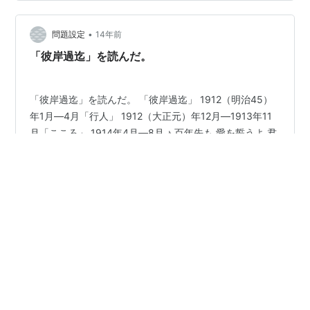
要素を期待して勝手に裏切られ、最初の数十ページで止
まったままになっていた。なのでかなりしばらくぶり
•
に、ふたたび開いたことになる。本作は、大学を卒業し
問題設定
14年前
たばかりでまだ働き口を見つけていない敬太郎が、同じ
「彼岸過迄」を読んだ。
下宿先の森本や、大学の友人である須永の話を聞…
「彼岸過迄」を読んだ。 「彼岸過迄」 1912（明治45）
年1月―4月「行人」 1912（大正元）年12月―1913年11
月「こころ」 1914年4月―8月 ♪ 百年先も 愛を誓うよ 君
は僕の全てさ ♪ 君と好きな人が 百年続きますように 市蔵