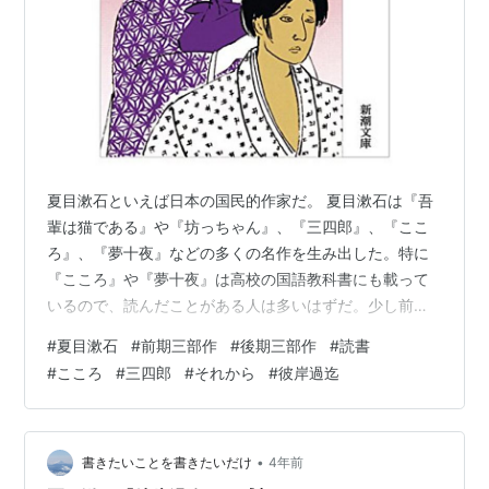
夏目漱石といえば日本の国民的作家だ。 夏目漱石は『吾
輩は猫である』や『坊っちゃん』、『三四郎』、『ここ
ろ』、『夢十夜』などの多くの名作を生み出した。特に
『こころ』や『夢十夜』は高校の国語教科書にも載って
いるので、読んだことがある人は多いはずだ。少し前で
は千円札の肖像画としても描かれていた。 そんな国民的
#
夏目漱石
#
前期三部作
#
後期三部作
#
読書
作家の夏目漱石だが、「前期三部作」と「後期三部作」
#
こころ
#
三四郎
#
それから
#
彼岸過迄
と呼ばれる作品群があることをご存知だろうか？高校の
国語の授業で聞いた人も多いかもしれない。 「前期三部
作」と「後期三部作」は、それぞれある特徴を持った夏
目漱石の作品群のことをいう。 前期三部作は『三四
•
書きたいことを書きたいだけ
4年前
郎』、『それから』、『門』の３作品だ。 それに…