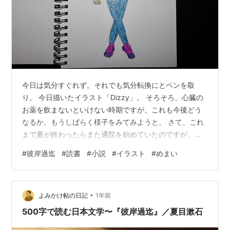
今日は気分すぐれず。それでも気分転換にとペンを取
り。 今日描いたイラスト「Dizzy」。 そろそろ、心臓の
お薬を飲まないといけない時期ですが、これも今後どう
なるか。もうしばらく様子をみてみようと。 さて、これ
まで夏が終わったらまた通院を始めていたのですが、も
のすごく混む病院で、いつも２時間ひどい時は３時間待
#
彼岸過迄
#
読書
#
小説
#
イラスト
#
めまい
ちます。待ち時間、何をしているかというと、突っ伏し
て寝ているか、本を読むのですが、その際、スマホの
Kindleで読んでました。だいたい１時間くらい経って、
•
疲れて閉じるのですが、決まって何を読んでいるかとい
よみかけ帖の日記
1年前
うと、漱石の「彼岸過迄」。紙媒体のものは家に。外で
500字で読む日本文学〜『彼岸過迄』／夏目漱石
はKindleで。 家では読まず、外へ…