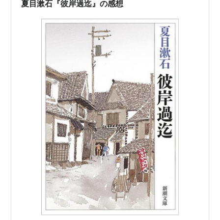
夏目漱石『彼岸過迄』の感想