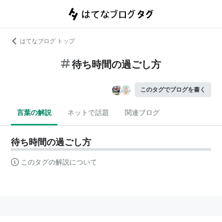
はてなブログ トップ
待ち時間の過ごし方
このタグでブログを書く
言葉の解説
ネットで話題
関連ブログ
待ち時間の過ごし方
このタグの解説について