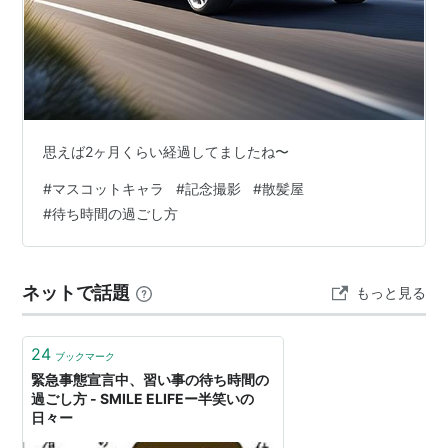
思えば2ヶ月くらい経過してましたね〜
#
マスコットキャラ
#
記念撮影
#
散髪屋
#
待ち時間の過ごし方
ネットで話題
もっと見る
24
ブックマーク
緊急事態宣言中、習い事の待ち時間の
過ごし方 - SMILE ELIFEー半笑いの
日々ー