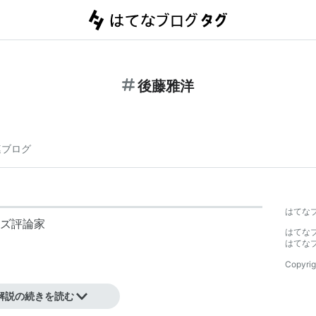
後藤雅洋
連ブログ
はてな
ズ評論家
はてな
はてな
Copyrig
解説の続きを読む