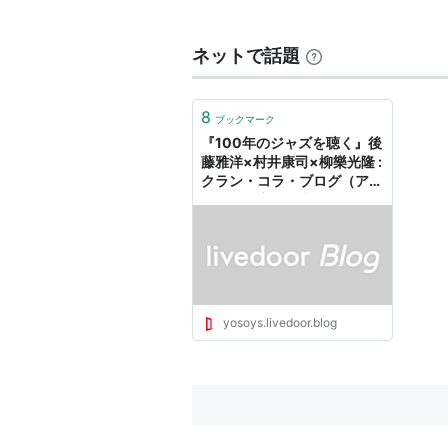
ネットで話題
8
ブックマーク
『100年のジャズを聴く』後
藤雅洋×村井康司×柳樂光隆 :
クラン・コラ・ブログ（アイ
ルランド音楽の森）
yosoys.livedoor.blog