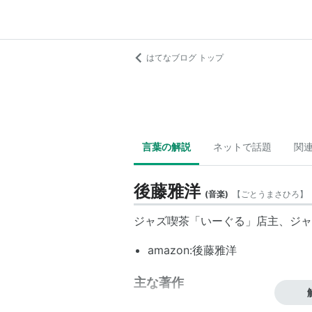
はてなブログ トップ
言葉の解説
ネットで話題
関
後藤雅洋
(
音楽
)
【
ごとうまさひろ
】
ジャズ喫茶「
いーぐる
」店主、ジャ
amazon:後藤雅洋
主な著作
-