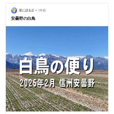
の期間限定です。 他の時期に行ったことないので・・ど
•
うなってるのかな。 時間によっては犀川にいることも多
星に語る丘
1年前
いです。 少ないなーって思うときには離れた田んぼの餌
安曇野の白鳥
場になってるとことか・・…