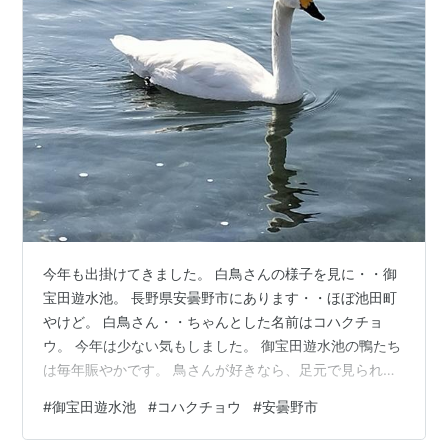
今年も出掛けてきました。 白鳥さんの様子を見に・・御
宝田遊水池。 長野県安曇野市にあります・・ほぼ池田町
やけど。 白鳥さん・・ちゃんとした名前はコハクチョ
ウ。 今年は少ない気もしました。 御宝田遊水池の鴨たち
は毎年賑やかです。 鳥さんが好きなら、足元で見られる
のでお勧め。 今年は雪が多かったので北アルプスの景色
#
御宝田遊水池
#
コハクチョウ
#
安曇野市
もいいです。 入場。駐車場無料なので、寄り道にも。 た
だコハクチョウが滞在するのは10月～翌年3月くらいまで