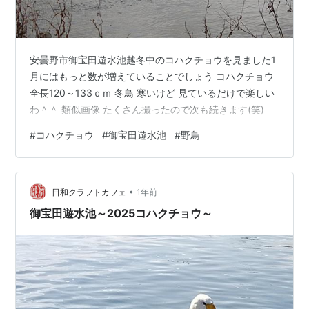
安曇野市御宝田遊水池越冬中のコハクチョウを見ました1
月にはもっと数が増えていることでしょう コハクチョウ
全長120～133ｃｍ 冬鳥 寒いけど 見ているだけで楽しい
わ＾＾ 類似画像 たくさん撮ったので次も続きます(笑)
#
コハクチョウ
#
御宝田遊水池
#
野鳥
•
日和クラフトカフェ
1年前
御宝田遊水池～2025コハクチョウ～