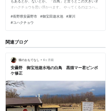
もあるとか、ないとか。 「白鳥」と言うとこの大きいオ
オハクチョウを思い浮かべます。 やってくるのはコハク
チョウです。 アヒルとかガチョウみたいな感じ。 そんな
#
長野県安曇野市
#
御宝田遊水池
#
犀川
コハクチョウに会いに数年は毎年行ってます。 この時期
#
コハクチョウ
になると、安曇野市の通りがかりの田んぼでもコハクチ
ョウがエサを食べる姿を何度か見たことがあります。 そ
して、何より北アルプスの絶景ポイントでもあると思っ
関連ブログ
てます。 この日はおっちゃんたちがずらーっとカメラを
構えて、シャッターチャンスを待…
•
猫のおもてなし
6ヶ月前
安曇野 御宝池遊水地の白鳥 黒猫マー君ピンボ
ケ修正