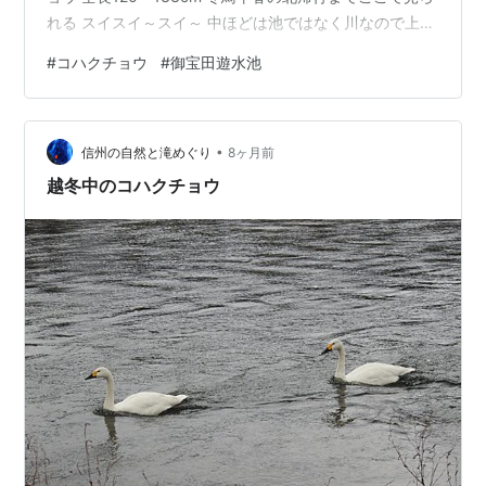
れる スイスイ～スイ～ 中ほどは池ではなく川なので上流
方面に泳ぐのは止まったように進まず大変そうだ＾＾ 24
#
コハクチョウ
#
御宝田遊水池
日 施設の仕事が終わったのが8時過ぎ独居老人のクリス
マスか・・ショートケーキでも買うかな🍰開いてる店を
二軒探して 残ってたのがモンブランだけ モンブラン2個
•
買って帰る 一個は妻の仏壇に 一個は自分へのご褒美だっ
信州の自然と滝めぐり
8ヶ月前
た(笑) 26日松本地方は雪予報・・ たいしたことは無いだ
越冬中のコハクチョウ
ろう・・