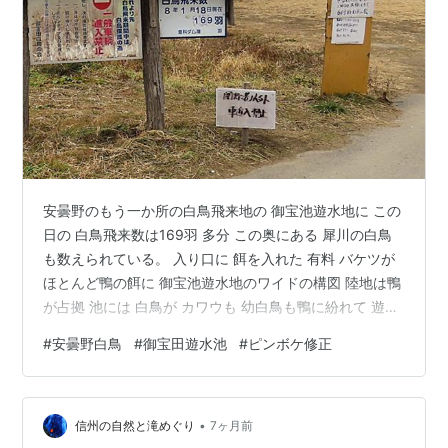
安曇野のもう一か所の白鳥飛来地の 御宝池遊水地に この
日の 白鳥飛来数は169羽 多分 この奥にある 犀川の白鳥
も数えられている。 入り口に 餌を入れた 有料 バケツが
ほとんど鴨の餌に 御宝池遊水地のワイドの構図 陸地は鴨
が占拠 池には 白鳥が カワウも 幼白鳥も鴨に紛れて 遊泳
中 浅瀬で 片足立ちで 休憩か寝ている ここでは 白鳥の飛
#
安曇野白鳥
#
御宝田遊水池
#
ピンボケ修正
びたちが撮れなかったの 鴨の飛び立ちを クッションから
はみ出して よこたわって窓際ウオッチング中のマー君 寄
りで撮った写真ががピンボケに Luminar のスーパーシャ
•
ープを適用してから Photoshopの生成AI塗りつぶしを使
信州の自然と滝めぐり
7ヶ月前