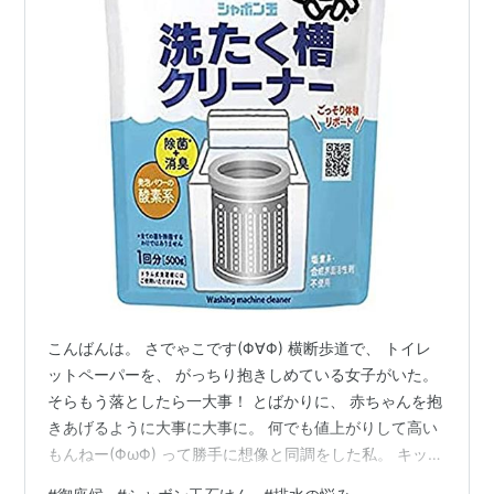
こんばんは。 さでゃこです(Φ∀Φ) 横断歩道で、 トイレ
ットペーパーを、 がっちり抱きしめている女子がいた。
そらもう落としたら一大事！ とばかりに、 赤ちゃんを抱
きあげるように大事に大事に。 何でも値上がりして高い
もんねー(ΦωΦ) って勝手に想像と同調をした私。 キッチ
ンペーパーとか、 普段使ってる洗剤とか化粧品とか、 グ