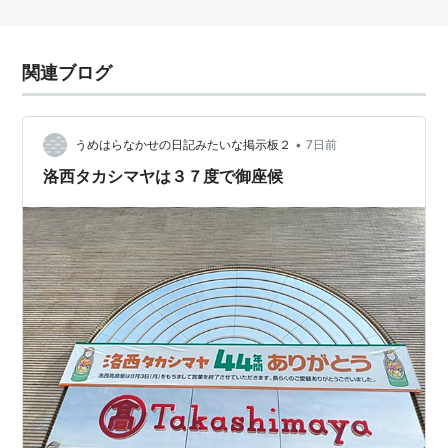
関連ブログ
•
うめはらなかせの日記みたいな掲示板２
7日前
洛西タカシマヤは３７度で御座候