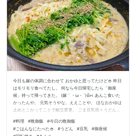
今日も嫁の体調に合わせて おかゆと思ってたけど🍚 昨日
はモリモリ食べてたし。 何なら今日帰宅したら「御座
候」持って帰ってきた。 (嫁｀・ω・´)👍< あんこ食いた
かったんや。 元気そうやな。ええことや。 ほなおかゆは
止めとこかってことで献立変更。 ごま豆乳坦々うどん🍜
一応気を使って消化に良い「うどん」 鶏ガラスープ・豆
#
料理
#
晩御飯
#
今日の晩御飯
乳・味噌・練ごま・おろしにんにくの坦々ぽいスープ。
#
ごはんなにたべた🍚
#
うどん
#
豆乳
#
御座候
豚バラ・豆苗・玉ねぎ・うどんをコトコト煮込んで🍲 仕