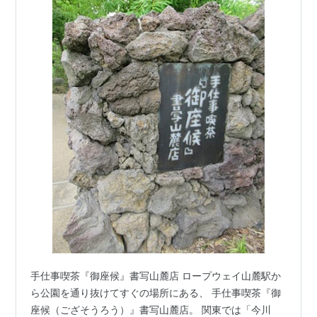
手仕事喫茶『御座候』書写山麓店 ロープウェイ山麓駅か
ら公園を通り抜けてすぐの場所にある、 手仕事喫茶『御
座候（ござそうろう）』書写山麓店。 関東では「今川