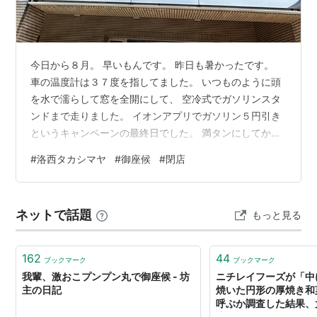
今日から８月。 早いもんです。 昨日も暑かったです。
車の温度計は３７度を指してました。 いつものように頭
を水で濡らして窓を全開にして、 空冷式でガソリンスタ
ンドまで走りました。 イオンアプリでガソリン５円引き
というキャンペーンの最終日でした。 満タンにしてから
洛西図書館へ。 仕事の参考書を借りたついでに、 そう
#
洛西タカシマヤ
#
御座候
#
閉店
だ、久しぶりに 高島屋で御座候を買おう！ とひらめきま
した。 洛西高島屋は８月３日で閉店なんです。 ４４年間
ありがとう ４４って数字が中途半端です。 せめて５０年
ネットで話題
もっと見る
まで続けてほしかったなあ。 見慣れたこのロゴが消える
のはさびしいです。 洛西で御座候を買うのも今日が最後
かあ…… と感慨に…
162
44
ブックマーク
ブックマーク
我輩、激おこプンプン丸で御座候 - 坊
ニチレイフーズが「中
主の日記
焼いた円形の厚焼き和
呼ぶか調査した結果、
座候"がヴォルデモー