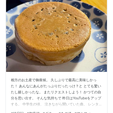
相方のお土産で御座候。 久しぶりで最高に美味しかっ
た！ あんなにあんがたっぷりだったっけ？と とても驚い
たし嬉しかったな。 またリクエストしよう！ かつての自
分を思い出す。 そんな気持ちで 昨日はYouTubeをアップ
する。 中学生の頃、 泣きながら聞いていた曲。 レンタ
ルしたライヴビデオ、 「SWEAT ＆ TEARS TOKYO BAY-