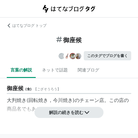
はてなブログ トップ
御座候
このタグでブログを書く
言葉の解説
ネットで話題
関連ブログ
御座候
(
食
)
【
ござそうろう
】
大判焼き(回転焼き，今川焼き)のチェーン店。この店の
商品名でもある。
解説の続きを読む