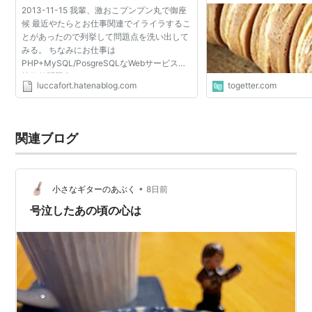
2013-11-15 我輩、激おこプンプン丸で御座
候 最近やたらとお仕事関連でイライラするこ
とがあったので列挙して問題点を洗い出して
みる。 ちなみにお仕事は
PHP+MySQL/PosgreSQLなWebサービス。
技術的問題点 ・htmlspecialchars()と
luccafort.hatenablog.com
togetter.com
mysql_real_escape_string()の違いがわから
ない技術者が在籍年数が長いという理由で存
在す...
関連ブログ
•
小さなギターのあぶく
8日前
号泣したあの頃の心は