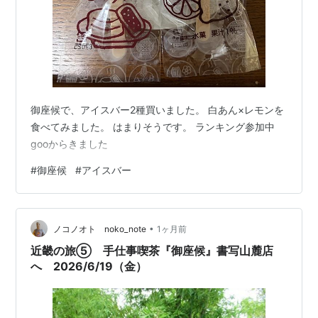
御座候で、アイスバー2種買いました。 白あん×レモンを
食べてみました。 はまりそうです。 ランキング参加中
gooからきました
#
御座候
#
アイスバー
•
ノコノオト noko_note
1ヶ月前
近畿の旅⑤ 手仕事喫茶『御座候』書写山麓店
へ 2026/6/19（金）