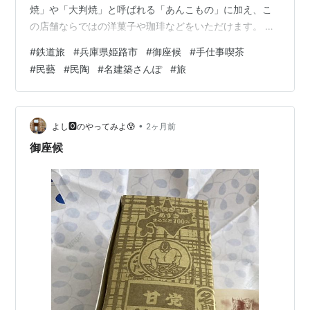
焼」や「大判焼」と呼ばれる「あんこもの」に加え、こ
の店舗ならではの洋菓子や珈琲などをいただけます。 今
回は、洋梨と白あんを合わせた「白タルト」と、それに
#
鉄道旅
#
兵庫県姫路市
#
御座候
#
手仕事喫茶
合わせた「白ブレンド珈琲」をいただきました。どちら
#
民藝
#
民陶
#
名建築さんぽ
#
旅
も歩き疲れた体にしみわたる美味しさです。 お目当ての
メニューが「民陶（みんとう）」で供されているのも、
民藝好きにはすこぶる嬉しいポイント。 そして、コップ
敷（コースター）の糸の端っこに、思わずキュン♡とし
•
よし🅾️のやってみよ😰
2ヶ月前
てしまいました。 通常の綴じ目は目立たな…
御座候