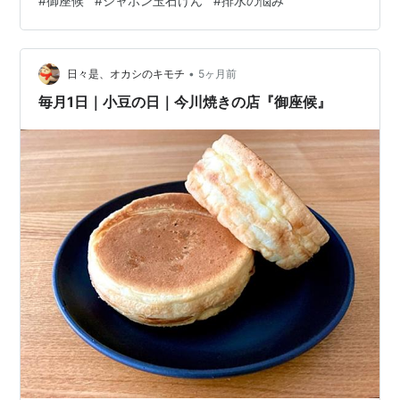
#
御座候
#
シャボン玉石けん
#
排水の悩み
レードダウンを考え中(Φ∀Φ) そろそろ洗濯洗剤が切れる
頃なのよね。 安くはないけれど、 石鹸メーカーに代えた
いなぁ。 洗濯機の異臭で悩んでいた方が、 石鹸洗剤に統
•
一して柔軟剤はクエン酸にしたら、 嘘みたいに臭い匂い
日々是、オカシのキモチ
5ヶ月前
消えて無臭よ！ と言う話を耳にしたので試してみたいと
毎月1日｜小豆の日｜今川焼きの店『御座候』
思…