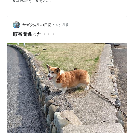
#
回転焼き
#
あんこ
上げにゴマ油・ラー油を垂らして完成👏 昨日と比べたら
だいぶ濃いめやけどイケるやろ！ いただきます👏 ゴマ油
の良い香りが食欲誘います。 思ったより濃すぎず丁度良
い味付け。煮込まれ…
•
サガタ先生の日記
4ヶ月前
順番間違った・・・