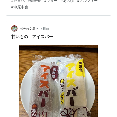
#
純日記
#
御座候
#
ギター
#
あの頃
#
アルフィー
AREA」を観て 何度も号泣してた曲。 ギタレレで５３歳
#
中原中也
の自分が奏でるこの曲を ４０年前の中学生の自分が聞い
たら、 どんな感想を持つだろう。 でも、、 号泣したあ
の頃の心は変わらず残ってる。 かつての自分に届いて響
くと信じられる。 そんなことも思わせてくれ…
•
ポチの女房
14日前
甘いもの アイスバー