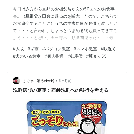
今日は夕方から旦那のお祖父ちゃんの50回忌のお食事
会。（旦那父が田舎に帰るのを断念したので、こちらで
お食事会することに）うちの実家に何かお供え渡しとい
て・・・と言われ、ちょっとつまめる物も買ってきてこ
よう・・・と思い、天王寺へ。順番間違った・・・最初
に近鉄で何がいいかな・・・とグルっと回ってる時に
#
大阪
#
堺市
#
パソコン教室
#
スマホ教室
#
駅近く
「あっ、こんなところに御座候」と。旦那母とうちの父
#
犬のいる教室
#
個人指導
#
御座候
#
豚まん551
が好きなので思わず買ってしまい。お供えお供え・・・
とグルグルまわって、お客さんが多いところがいいよ
ね・・・とそのお店で購入。そして、お昼を食べようと
思いつつ簡単に食べれるところが見当たらない。とりあ
•
さでゃこ沼る(Φ∀Φ)
5ヶ月前
えず551の蓬莱で豚まんやら肉団子やら焼売やら買って
洗剤選びの葛藤：石鹸洗剤への移行を考える
た…