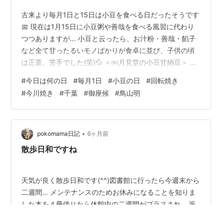
古来より毎月1日と15日は小豆を食べる日だったそうです
📅 現在は1月15日に小豆粥や善哉を食べる風習に代わり
つつありますが... 小豆と云ったら、お汁粉・善哉・餡子
など全て甘ったるいモノばかりが食卓に並び、子供の頃
は正直、苦手でした(笑)💦 ＜㈲月見堂の小豆甘納豆＞ し
かしながら、今となってはクリームもアンコもイケる口
#
今日は何の日
#
毎月1日
#
小豆の日
#
回転焼き
になり、自分も年をとったと実感しているところ、毎月1
#
今川焼き
#
千葉
#
御座候
#
鳥山明
日は小豆の日に制定されています(2007年、井村屋グルー
プ㈱による)📝 と云うことで、小豆の日に因んで餡子を使
った和菓子処を紹介したいと思います😋😋 今川焼きの店
『御座候』 お買い上げ賜り、ありがたく御座候(ございま
•
pokomama日記
6ヶ月前
す) といっ…
散歩日和ですね