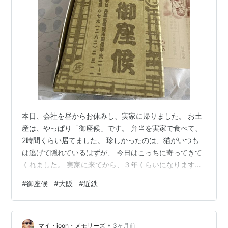
本日、会社を昼からお休みし、実家に帰りました。 お土
産は、やっぱり「御座候」です。 弁当を実家で食べて、
2時間くらい居てました。 珍しかったのは、猫がいつも
は逃げて隠れているはずが、 今日はこっちに寄ってきて
くれました。 実家に来てから、３年くらいになりますか
ね。 奥さんにも「御座候」をお土産にしました。
#
御座候
#
大阪
#
近鉄
www.gozasoro.co.jp ランキング参加中食べ物 ランキン
グ参加中挑戦する40代・50代 ランキング参加中雑談 ラ
ンキング参加中読書
•
マイ・joon・メモリーズ
3ヶ月前