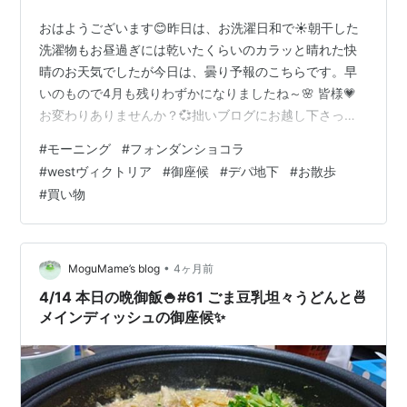
おはようございます😊昨日は、お洗濯日和で☀️朝干した
洗濯物もお昼過ぎには乾いたくらいのカラッと晴れた快
晴のお天気でしたが今日は、曇り予報のこちらです。早
いのもので4月も残りわずかになりましたね～🌸 皆様💗
お変わりありませんか？💞拙いブログにお越し下さって
ありがとうございます🙇💗welcome💗一昨日は、おつか
#
モーニング
#
フォンダンショコラ
いものを選びに久しぶりに横浜まで足を運んでみまし
#
westヴィクトリア
#
御座候
#
デパ地下
#
お散歩
た。東口の地下街ポルタ～スカイビル・デパートそごう
#
買い物
側と西口のジョイナス・ダイヤキッチン・高島屋側とそ
れぞれに繋がっているので移動手段もスムーズでぶらぶ
らとお散歩がてら色んなお店や商品を眺めたり 楽しみな
がら身体を動かせて ほどよい運動にもなっ…
•
MoguMame’s blog
4ヶ月前
4/14 本日の晩御飯🍚#61 ごま豆乳坦々うどんと🍜
メインディッシュの御座候✨