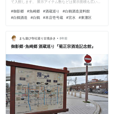
て入館します。 展示アイテム数などは展示面積も広い菊
正記念館の方が多そうですが、実物大のフィギュアを多
#
御影郷
#
魚崎郷
#
酒蔵巡り
#
白鶴酒造資料館
用して立体的な展示が有り「見せる」と云う事では此方
#
白鶴酒造
#
白鶴
#
本店壱号蔵
#
宮水
#
東灘区
の方が楽しめます。 この後北へ阪神線を超えて「東求女
塚古墳」まで行き魚崎郷の予定でしたが、足が限界で東
求女塚古墳からそのまま阪神･住吉駅で帰る手も有ります
が、魚崎駅で回数券バラ売りを買ってある事も有り魚崎
•
まち遊び寺社巡り古墳歩き
8年前
郷に戻る事にして、魚崎郷の櫻正宗記念館…
御影郷･魚崎郷 酒蔵巡り『菊正宗酒造記念館』