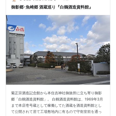
御影郷･魚崎郷 酒蔵巡り『白鶴酒造資料館』
菊正宗酒造記念館から本住吉神社御旅所に立ち寄り御影
郷「白鶴酒造資料館」。 白鶴酒造資料館は、1969年3月
まで本店壱号蔵として稼働してた酒蔵を酒造資料館とし
て公開されて居て工場敷地内に有るので守衛室前を通っ