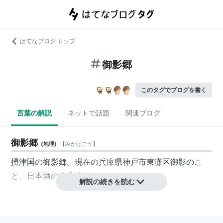
はてなブログ トップ
御影郷
このタグでブログを書く
言葉の解説
ネットで話題
関連ブログ
御影郷
(
地理
)
【
みかげごう
】
摂津国の
御影郷
。現在の兵庫県神戸市東灘区御影のこ
と。日本酒の名産地である。
解説の続きを読む