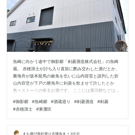
魚崎に向かう途中で御影郷「剣菱酒造株式会社」の魚崎
蔵。 赤穂浪士が討ち入り直前に酌み交わした酒だとか、
勝海舟が坂本龍馬の赦免を乞いに山内容堂と談判した折
山内容堂が下戸の勝海舟に剣菱を飲ませて許したとか
色々ストーリの有るお酒です。 ここには展示館などは有
りませんが、義兄の愛飲酒だったので、この蔵も阪神大
#
御影郷
#
魚崎郷
#
酒蔵巡り
#
剣菱酒造
#
剣菱
震災で被害を受けて建物はすっかり新しく成ってます
#
赤穂浪士
#
東灘区
ね。 1月27日ですが蔵の入り口には注連縄が掛ってま
す。 ランキング参加中神戸市から姫路市
•
まち遊び寺社巡り古墳歩き
8年前