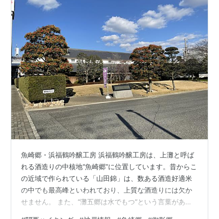
魚崎郷・浜福鶴吟醸工房 浜福鶴吟醸工房は、上灘と呼ば
れる酒造りの中核地“魚崎郷”に位置しています。昔からこ
の近域で作られている「山田錦」は、数ある酒造好適米
の中でも最高峰といわれており、上質な酒造りには欠か
せません。 また、“灘五郷は水でもつ”という言葉がある
ように、灘地方は天然のミネラルを豊富に含んだ六甲山