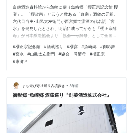
白鶴酒造資料館から魚崎に戻り魚崎郷「櫻正宗記念館 櫻
宴」。 「櫻政宗」と云うと数ある「政宗」酒銘の元祖、
六代目当主･山邑太左衛門が西宮郷で灘酒の代名詞「宮
水」を発見したとされ、明治に成ってからも「櫻正宗酵
母」が日本醸造協会より「協会一号酵母」として全国に
頒布されたり、芦屋市の八代目当主旧別邸（現ヨドコウ
#
櫻正宗記念館
#
酒蔵巡り
#
櫻宴
#
魚崎郷
#
御影郷
迎賓館）がフランク・ロイド・ライトの作品で国の重要
#
宮水
#
山邑太左衛門
#
協会一号酵母
#
櫻正宗
文化財を受けて居ます。 「櫻正宗記念館 櫻宴」のある地
#
東灘区
も、兵庫県有形重要文化財に指定されていた1792年築の
内蔵3棟が建っていた処で、被災当時も現役で酒造りが行
われていた内蔵も阪神淡路大震災により門を残して倒
壊、その残された門が「櫻正宗記念館 櫻…
•
まち遊び寺社巡り古墳歩き
8年前
御影郷･魚崎郷 酒蔵巡り『剣菱酒造株式会社』