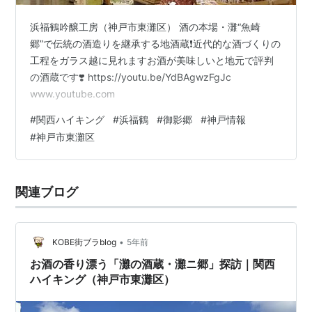
浜福鶴吟醸工房（神戸市東灘区） 酒の本場・灘“魚崎
郷”で伝統の酒造りを継承する地酒蔵❗️近代的な酒づくりの
工程をガラス越に見れますお酒が美味しいと地元で評判
の酒蔵です❣️ https://youtu.be/YdBAgwzFgJc
www.youtube.com
#
関西ハイキング
#
浜福鶴
#
御影郷
#
神戸情報
#
神戸市東灘区
関連ブログ
•
KOBE街ブラblog
5年前
お酒の香り漂う「灘の酒蔵・灘ニ郷」探訪｜関西
ハイキング（神戸市東灘区）