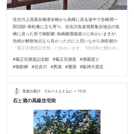
住吉川上流落合橋潜水橋から魚崎に戻る途中で谷崎潤一
郎旧邸･倚松庵に立ち寄り、住吉川魚道視察集合地点の魚
崎に戻った所で御影郷･魚崎郷酒蔵巡りに向かいますが、
魚崎が解散地点なら良かったのにと思いながら御影郷の
「菊正宗酒造記念館」に向かいます。 1659年に開かれた
酒蔵はもう少し西の御影で本社屋も西に在り、記念館の
#
菊正宗酒造記念館
#
菊正宗酒造
#
酒蔵巡り
位置だと住吉川の西とはいえ魚崎郷やなとか思い見学し
#
御影郷
#
住吉川
#
男酒
#
灘酒
#
阪神大震災
てましたが、その記念館も阪神大震災で完全に倒壊、瓦
礫の中の酒造用具や小道具類などの収蔵品を一点一点修
復後、全面建て替え1999年1月26日復興再開してから今
年で20年に成り、1月26日から1カ月間「復興20周年記念
•
音楽の喜び フルートとともに
1年前
特別展示･講演会」が始まっ…
石と酒の高級住宅街