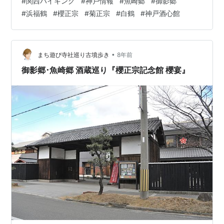
#
関西ハイキング
#
神戸情報
#
魚崎郷
#
御影郷
の伏流水が豊かに湧き出る地としても有名です。「六甲
#
浜福鶴
#
櫻正宗
#
菊正宗
#
白鶴
#
神戸酒心館
おろし」と呼ばれる冷たい風や、海運に有利な地勢にも
恵まれ、灘の醸造技術は極限まで高められていきまし
た。江戸時代には「上方の下り酒」として、大名から商
家、庶民と広く愛され、最盛期には江戸の酒の８割方が
•
まち遊び寺社巡り古墳歩き
8年前
灘の下り酒で占められたともいわれています。…
御影郷･魚崎郷 酒蔵巡り『櫻正宗記念館 櫻宴』