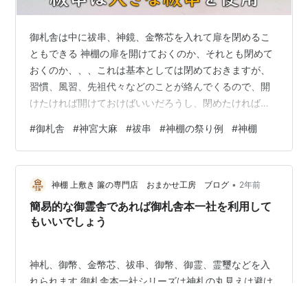
御札舎は中に祓串、神鏡、金幣芯を入れて扉を閉めるこ
ともできる 神棚の扉を開けておくのか、それとも閉めて
おくのか、、、これは基本としては閉めておきますが、
習慣、風習、先祖代々などのことが絡んでくるので、開
けたければ開けておけばいいだろうし、閉めたければ閉
めておけばいいだろうということになる。 ただし、神棚
#
御札舎
#
神宮大麻
#
祓串
#
神棚の祭り例
#
神棚
は閉めておくように作ってあることがあるので、扉を開
けっ放しでは高欄に当たってしまうこともあります。 そ
れと強烈に安い神棚だと開かない扉とかもあるから、安
•
物買いの銭失いにならないように・・・もはやそういう
神棚 上敷き 簾の専門店 おまかせ工房 ブログ
2年前
部類の大量生産品は国産品ではないね。 ところで、尾州
簡易的な御霊舎であれば御札舎本一社を利用して
桧の簡易神棚として、御札専用の御札舎本一社…
もいいでしょう
神札、御幣、金幣芯、祓串、御幣、御霊、霊璽などを入
れられます 御札舎本一社シリーズは神札の丸見えは避け
た祭り方をしたいときには、とても便利な神棚になるこ