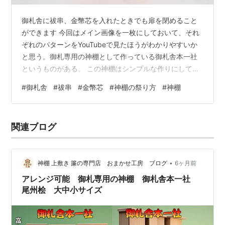
御札舎に祓串、金幣芯を入れたときでも扉を閉めること
ができます 今回はメイン画像を一枚にしておいて、それ
ぞれのパターンをYouTubeで見たほうがわかりやすいか
と思う。御札専用の神棚として作っている御札舎本一社
というものがある。 この神棚はシンプルな作りにしてい
るだけではなく、奥行きを持たせているので、物体のよ
#
御札舎
#
祓串
#
金幣芯
#
神棚の祭り方
#
神棚
うなものも入れられるわけね。 そのためこちらの想定と
は違った使い方をしている人も多いようでして、問い合
わせの中に「この神具は入れられるのか？」みたいなも
関連ブログ
のが多数ある。 その代表的な「入れられるのか？」なん
だけど、神鏡、金幣芯、祓串などがある。 神鏡はなんと
なくイメージが湧くそうなんだけど、…
•
神棚 上敷き 簾の専門店 おまかせ工房 ブログ
6ヶ月前
アレンジ可能 御札専用の神棚 御札舎本一社
尾州桧 大中小サイズ