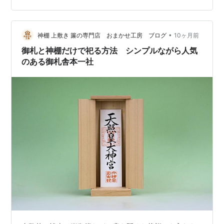
簾は大型サイズを利用しています。 屋根違い三社のよう
な左右の扉が小さいときには、本社側と末社側で違うサ
•
イズの縦御簾を選んだりしておけばいいでしょう。 神棚
神棚 上敷き 簾の専門店 おまかせ工房 ブログ
10ヶ月前
の扉から御札が見える部分に縦御簾で隠すだけの役目を
御札と神棚だけで祀る方法 シンプルながら人気
持っていますので、扉の大きさでサイズを選んでみ…
のある御札舎本一社