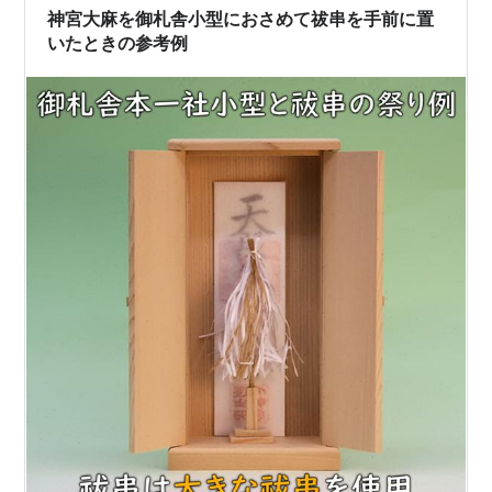
似せる・・・ここが大事な部分なんだ。…
神宮大麻を御札舎小型におさめて祓串を手前に置
いたときの参考例