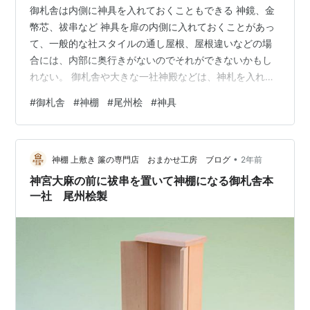
御札舎は内側に神具を入れておくこともできる 神鏡、金
幣芯、祓串など 神具を扉の内側に入れておくことがあっ
て、一般的な社スタイルの通し屋根、屋根違いなどの場
合には、内部に奥行きがないのでそれができないかもし
れない。 御札舎や大きな一社神殿などは、神札を入れる
場所に奥行きがあるので、その内側に神具を一緒に入れ
#
御札舎
#
神棚
#
尾州桧
#
神具
ておくことができる。 今回は御札舎本一社を使ったとき
の参考例です。 手前に置くのもいいだろうし、内部に入
れておくのもいいでしょう。 その神具を使うのか次第の
•
話かな。 っで、神鏡と金幣芯のように複数の神具を組み
神棚 上敷き 簾の専門店 おまかせ工房 ブログ
2年前
合わせるときには、当然ながらそれぞれの神具の奥行き
神宮大麻の前に祓串を置いて神棚になる御札舎本
を知ってからにしないといけない。 手…
一社 尾州桧製