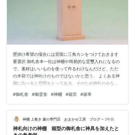
壁掛け希望の場合には背面に三角カンをつけておきます
要選択 御札舎本一社は神棚や簡易的な霊璽入れになるの
で、素材はいいものを使って作るわけなんだけど、ただ
の木箱では神向けのものではないかと思う。 よくある神
棚に比べると空間をとってある、そのため神札のみなら
ず、他の神具を一緒に入れたりできるので、祓串、金幣
#
御札舎
#
御霊舎
#
神棚
#
箱宮
#
祓串
芯などはよく使われるかな。 それと、シンプルなデザイ
ンにしていることもあって、人の往来のあるところ、例
えば店舗とか事務所とかでも置いてもいい。 こういう不
•
特定多数が出入りする場所だと、神棚を置くことをため
神棚 上敷き 簾の専門店 おまかせ工房 ブログ
2年前
らってしまうこともあるだろう、そのために神棚なんだ
神札向けの神棚 箱型の御札舎に神具を加えたと
けど神棚っぽくないものにしてみました。 …