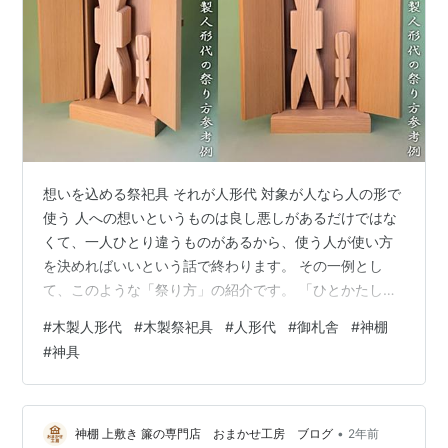
想いを込める祭祀具 それが人形代 対象が人なら人の形で
使う 人への想いというものは良し悪しがあるだけではな
くて、一人ひとり違うものがあるから、使う人が使い方
を決めればいいという話で終わります。 その一例とし
て、このような「祭り方」の紹介です。 「ひとかたし
ろ」というものがあって、紙のものを見たこと、触れた
#
木製人形代
#
木製祭祀具
#
人形代
#
御札舎
#
神棚
ことある人は多いかと思う、６月の末によく使われる、
#
神具
大祓のときだね。 それとは別に木製のものもある。 人を
祀る、人に想いを込めるときには、人の形をしたものを
使うという考え方かな。 人ではなく、牛もあれば馬もあ
るし、現代だと車の形になったものもある。 対象の形に
•
神棚 上敷き 簾の専門店 おまかせ工房 ブログ
2年前