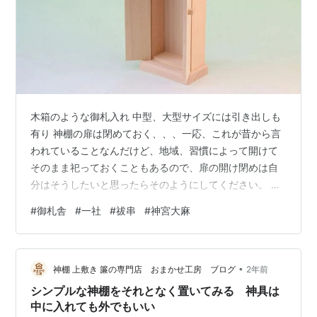
木箱のような御札入れ 中型、大型サイズには引き出しも
有り 神棚の扉は閉めておく、、、一応、これが昔から言
われていることなんだけど、地域、習慣によって開けて
そのまま祀っておくこともあるので、扉の開け閉めは自
分はそうしたいと思ったらそのようにしてください。 た
だ、大多数の人たちが「扉は閉めてある」はずです。 し
#
御札舎
#
一社
#
祓串
#
神宮大麻
かし、これが地域の習慣に関わっていて、自分は開けて
あるけど、隣の家も開けてある・・・そんなこともある
わけでして、要するに、何をしていいのかわからないか
•
ら知り合いに聞いてみて、同じようにしたということら
神棚 上敷き 簾の専門店 おまかせ工房 ブログ
2年前
しい。 風習や習慣はそのように広がっていく、類は友を
シンプルな神棚をそれとなく置いてみる 神具は
呼ぶわけだ。 ところで、シンプルな神札の…
中に入れても外でもいい