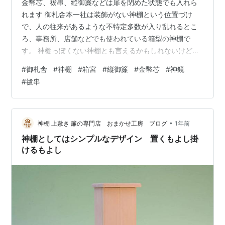
金幣芯、祓串、縦御簾などは扉を閉めた状態でも入れら
れます 御札舎本一社は装飾がない神棚という位置づけ
で、人の往来があるような不特定多数が入り乱れるとこ
ろ、事務所、店舗などでも使われている箱型の神棚で
す。 神棚っぽくない神棚とも言えるかもしれないけど、
そのシンプルさが大きな特徴になる。 置くだけで使うも
#
御札舎
#
神棚
#
箱宮
#
縦御簾
#
金幣芯
#
神鏡
のだけど、中には壁に取り付けておきたいという要望も
#
祓串
あるから、背面に三角カンをつけておくサービスもして
います。 もし、壁に取り付けたいということであれば
「吊り金具希望」を選択しておいてくれれば、こちらで
取り付けておきます。 その時、虫ピンのようなものは２
•
神棚 上敷き 簾の専門店 おまかせ工房 ブログ
1年前
個用意しておいてください。 重さは大したことな…
神棚としてはシンプルなデザイン 置くもよし掛
けるもよし