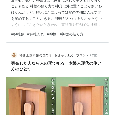
こともある 神棚の祭り方で神具は外に置くことが多いわ
けなんだけど、時と場合によっては扉の内側に入れて扉
を閉めておくことがある。 神棚だとハッキリわからない
ようにしておきたいときだね、事務所や店舗では神棚ら
しくない神棚の祭り方をあえてしておくことがあって、
#
御札舎
#
神札入れ
#
神棚
#
神棚の祭り方
不特定多数の人たちが出入りする場所ではよくある話。
っで、扉を開けておくことも閉めておくこともあるのは
周知かと思う、これはなんとも言えないので生活習慣、
•
風習などが大きく関係してくる。 基本、神棚の扉は閉め
神棚 上敷き 簾の専門店 おまかせ工房 ブログ
2年前
ておきますが・・・ということです。 神社などでも扉は
実在した人なら人の形で祀る 木製人形代の使い
閉めてあるかと思うけど、本殿の扉のことで…
方のひとつ