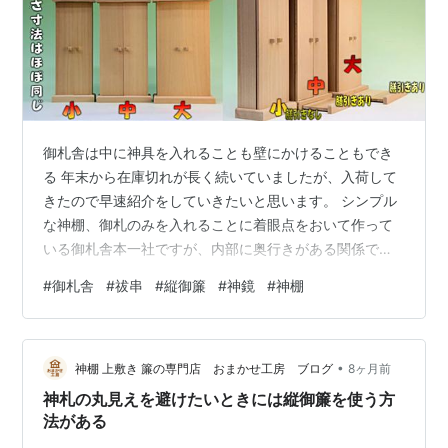
御札舎は中に神具を入れることも壁にかけることもでき
る 年末から在庫切れが長く続いていましたが、入荷して
きたので早速紹介をしていきたいと思います。 シンプル
な神棚、御札のみを入れることに着眼点をおいて作って
いる御札舎本一社ですが、内部に奥行きがある関係で、
神具を入れて祭っておくことも目立ちますね。 問い合わ
#
御札舎
#
祓串
#
縦御簾
#
神鏡
#
神棚
せの中でも、神鏡は入れられるのか？ 祓串は？ 金幣芯は
どうか？ などもあるぐらいです。 神宮大麻の大きさであ
れば入れられるので、汎用性はあるかと思う。 デザイン
•
的にはほぼ違いがない。 引き出しの有る無しについて、
神棚 上敷き 簾の専門店 おまかせ工房 ブログ
8ヶ月前
小型は引き出しがない、中型・大型には引き出しがある
神札の丸見えを避けたいときには縦御簾を使う方
ので、引き出し部分の利用を考えて…
法がある