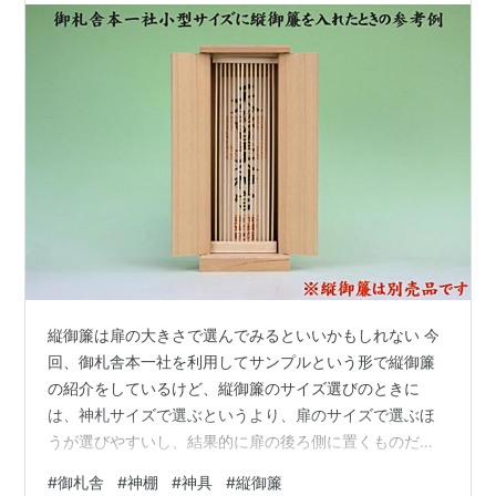
縦御簾は扉の大きさで選んでみるといいかもしれない 今
回、御札舎本一社を利用してサンプルという形で縦御簾
の紹介をしているけど、縦御簾のサイズ選びのときに
は、神札サイズで選ぶというより、扉のサイズで選ぶほ
うが選びやすいし、結果的に扉の後ろ側に置くものだか
ら、そこから見える部分だけが隠くれればいいだけの
#
御札舎
#
神棚
#
神具
#
縦御簾
話。 御札舎本一社は全体が扉になっている関係で、縦御