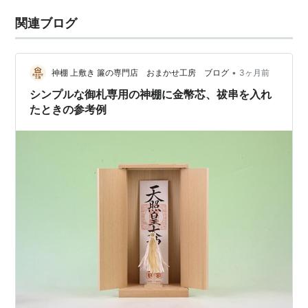
関連ブログ
•
神棚 上敷き 簾の専門店 おまかせ工房 ブログ
3ヶ月前
シンプルな御札専用の神棚に金幣芯、祓串を入れ
たときの参考例