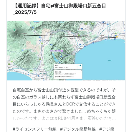
【運用記録】自宅⇄富士山御殿場口新五合目
_2025/7/5
自宅自室から富士山山頂付近を観望できるのですが、そ
の自室のガラス越しにも関わらず富士山御殿場口新五合
目にいらっしゃる局長さんとDCRで交信することができ
たのです。まさかまさかで驚きましたしめちゃくちゃ嬉
しかったです。よこはまRD841局さま、応答いただきま
してありがとうございました！ DCR運用記録《よこはま
#
ライセンスフリー無線
#
デジタル簡易無線
#
デジ簡