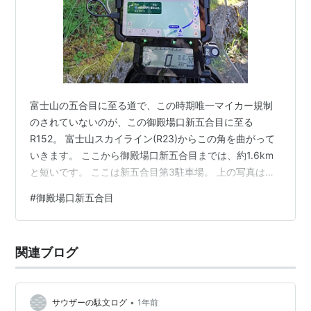
富士山の五合目に至る道で、この時期唯一マイカー規制
のされていないのが、この御殿場口新五合目に至る
R152。 富士山スカイライン(R23)からこの角を曲がって
いきます。 ここから御殿場口新五合目までは、約1.6km
と短いです。 ここは新五合目第3駐車場。 上の写真は麓
の方、南東の方角を撮っています。 前回来た時は雲海が
#
御殿場口新五合目
見られたのだけれど、今回は霞に覆われてよく見えませ
んでした。 hiro2003t.hatenablog.com 逆に富士山頂上
側は絶景でした。 ここは穴場、駐車場も広いし無料。 こ
関連ブログ
の後も、絶景の富士山を巡る旅は続きます。 ※SONY
DSC-RX100M3は小さくて便利です。今回の…
•
サウザーの駄文ログ
1年前