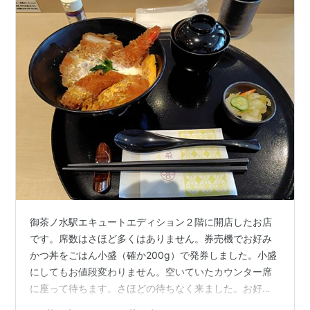
御茶ノ水駅エキュートエディション２階に開店したお店
です。席数はさほど多くはありません。券売機でお好み
かつ丼をごはん小盛（確か200g）で発券しました。小盛
にしてもお値段変わりません。空いていたカウンター席
に座って待ちます。さほどの待ちなく来ました。お好み
かつ丼とは，とんかつ，えびかつ，えびクリームコロッ