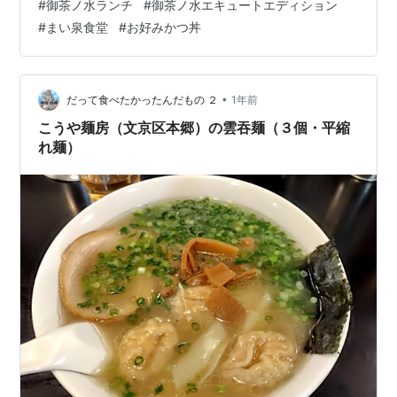
#
御茶ノ水ランチ
#
御茶ノ水エキュートエディション
ケの玉子とじ丼でした。とんかつはヒレかロースかを選
#
まい泉食堂
#
お好みかつ丼
べたと思いますが，あまり意識せずに発券しましたらロ
ースが来ました。おそらくデフォルトがロースかなと思
います。丼面よく見ると，玉子の丼縁の部分が結構火が
通った感じになっていました。コロッケのクリーミィ感
•
だって食べたかったんだもの ２
1年前
がやや足りないかなとも思いましたが，やわらかロ…
こうや麺房（文京区本郷）の雲吞麺（３個・平縮
れ麺）