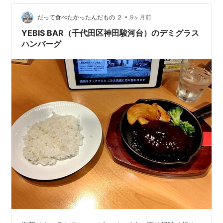
打ち麺が合うと思います。皿雲吞は持ち越しましたがこ
•
の日も美味しくいただきました。 こうや麺房の雲吞麺
だって食べたかったんだもの ２
9ヶ月前
（３個・平打麺）
YEBIS BAR（千代田区神田駿河台）のデミグラス
ハンバーグ