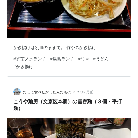
かき揚げは別皿のままで。 竹やのかき揚げ
#
御茶ノ水ランチ
#
湯島ランチ
#
竹や
#
うどん
#
かき揚げ
•
だって食べたかったんだもの ２
9ヶ月前
こうや麺房（文京区本郷）の雲吞麺（３個・平打
麺）