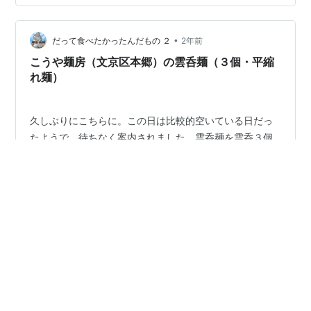
いたのはアレですが，タイ米のごはん，ガパオ（鶏挽肉
バジル炒めのごはんのせ）はしっかりスパイシーで思っ
•
たよりも多めのごはんとよく混ぜていただきました。辛
だって食べたかったんだもの ２
2年前
いだけでなく，しっかり旨味もありましたのでやや多め
こうや麺房（文京区本郷）の雲呑麺（３個・平縮
と思ったごはんもきちんと完食しました。 サイアム…
れ麺）