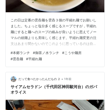
この日は定番の雲呑麺を雲呑３個の平縮れ麺でお願いし
ました。ちょっと塩分多く感じるスープですが，平縮れ
麺にすると麺へのスープの絡みが良いように思えてノー
マルの細麺よりも美味しく感じます。平縮れ麺変更の注
文はあまり聞かないのでこのように思っているのは自分
だけかもしれませんが。雲呑は大きさ，食感が独特のも
#
本郷ランチ
#
御茶ノ水ランチ
#
こうや麺房
ので，ふつうですと，餡少なめでトゥルンとした皮のワ
#
雲呑麺
#
平縮れ麺
ンタンなんですが，こちらは餡は肉団子級で皮も厚め
で，なによりも雲呑だけでも美味しく仕上がってます。
メニューには麺のない雲呑，麺もスープもない皿雲呑が
ありますのでいずれいただいてみたいと思います。 こう
•
だって食べたかったんだもの ２
1年前
や麺房の雲吞麺（３個・平縮れ麺）
サイアムセラドン（千代田区神田駿河台）のガパ
オライス