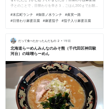
子とのことで，日替わりを辛さ３，ごはん200ｇでお願
いしました。ほとんど待たずにきましたが，見てびっく
#
末広町ランチ
#
御茶ノ水ランチ
#
眞実一路
りです。豆腐入ってますので，これは麻婆茄子ではな
#
日替わり麻婆豆腐
#
麻婆茄子
#
茄子入り麻婆豆腐
く，茄子入り麻婆豆腐ではないかと。いただいてみて
も，素揚げした茄子が麻婆豆腐に入っているだけで，麻
婆茄子独特の茄子のとろり感がありません。こちらの麻
婆豆腐はとろみ少なめのシャバシャバ系ですので考えあ
•
だって食べたかったんだもの ２
1年前
ってのことかもしれませんが，一般的に言う麻婆茄子と
北海道らーめんみんなのみそ熊（千代田区神田駿
は…
河台）の味噌らーめん