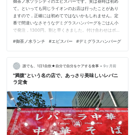
御茶ノ水ソラシティのエビスバーです。実は昼時は初め
て。といっても同じライオンのお店は行ったことがあり
ますので，正確には初めてではないかもしれません。定
番で間違いなさそうなデミグラスハンバーグをごはん小
で発注，1300円。割と早くきました。付け合わせはポテ
トフライとブロッコリです。ハンバーグをいただいてみ
#
御茶ノ水ランチ
#
エビスバー
#
デミグラスハンバーグ
ると・・・今どき珍しいジューシーさのかけらもないも
ので，ハンバーグというよりは練り物というか柔らかい
ハムステーキというか，レトルト的というか，まぁそん
•
な感じで，どうしたライオン，って感じでした。定番で
誰でも、1日1自炊★自分で自分をケアする食事
9ヶ月前
間違いなさそうというのは思い込みであることがよくわ
"満腹”という名の店で、あっさり美味しいレバニ
かりました。 YEBIS BARのデミグラスハ…
ラ定食