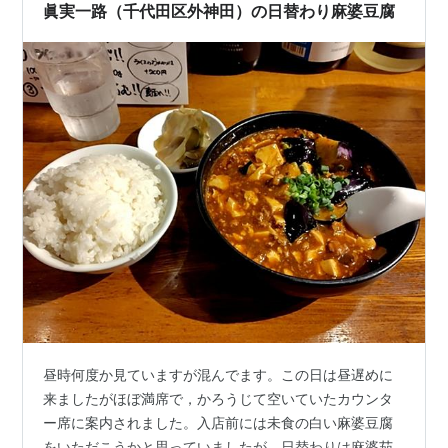
ゃき感と甘みがしっかり生きていて、…
眞実一路（千代田区外神田）の日替わり麻婆豆腐
昼時何度か見ていますが混んでます。この日は昼遅めに
来ましたがほぼ満席で，かろうじて空いていたカウンタ
ー席に案内されました。入店前には未食の白い麻婆豆腐
をいただこうかと思っていましたが，日替わりは麻婆茄