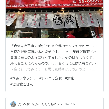
「自炊は自己肯定感が上がる究極のセルフセラピー」 ご
自愛料理研究家の木村綾子です。 この半年ほど御茶ノ水
界隈に毎日のように行ってました。その日々ももうすぐ
終わることになったので、行けるうちに近隣の有名グル
メ店に行ってみよう！と思う気持ちがふつふつと・・・
先日お話しした「神田志乃多寿司」もその一環♪ そして昨
#
御茶ノ水ランチ
#
レバニラ定食
#
満腹
日は「ニラレバ炒め」で有名なお店に行ってきました！
#
ご自愛ごはん
その名も「満腹」（笑）すごくないですか？この名前を
店名につけるセンス（笑） レバニラといえば油こってり
濃い味の権化、というイメージが私にはありました。 で
も、御茶ノ水のこのお店は違いました。野菜のしゃきし
•
だって食べたかったんだもの ２
10ヶ月前