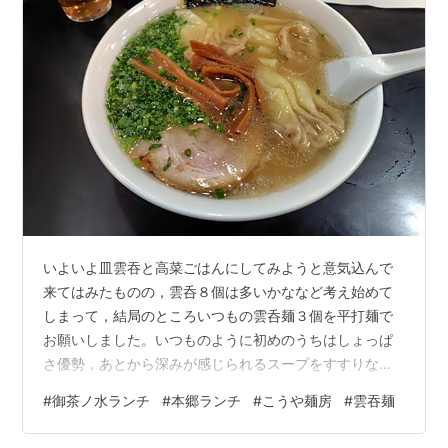
いよいよ皿雲吞と高菜ごはんにしてみようと意気込んで
来てはみたものの，雲呑８個は多いかななど考え始めて
しまって，結局のところいつもの雲呑麺３個を平打麺で
お願いしました。いつものように初めのうちはしょっぱ
さ優勢，あとから深みが感じられるスープをすすりなが
ら，平打ち麺の喉越しを味わいつつ，挽肉ぎっしり，皮
#
御茶ノ水ランチ
#
本郷ランチ
#
こうや麺房
#
雲吞麺
トゥルンの雲呑をいただきます。前回は細麺でしたが，
やはりこのスープにはスープの絡み，持ち上げが良い平