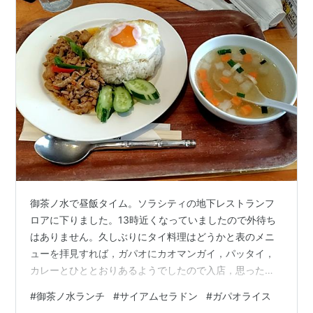
御茶ノ水で昼飯タイム。ソラシティの地下レストランフ
ロアに下りました。13時近くなっていましたので外待ち
はありません。久しぶりにタイ料理はどうかと表のメニ
ューを拝見すれば，ガパオにカオマンガイ，パッタイ，
カレーとひととおりあるようでしたので入店，思ったよ
りも混んでました。単品メニューからガパオライスを発
#
御茶ノ水ランチ
#
サイアムセラドン
#
ガパオライス
注，すぐに来ました。野菜スープ付。目玉焼きが冷めて