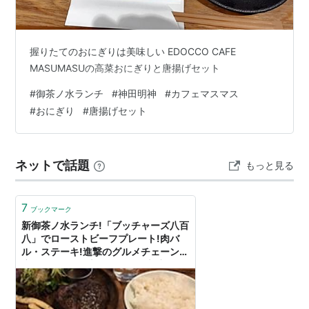
握りたてのおにぎりは美味しい EDOCCO CAFE
MASUMASUの高菜おにぎりと唐揚げセット
#
御茶ノ水ランチ
#
神田明神
#
カフェマスマス
#
おにぎり
#
唐揚げセット
ネットで話題
もっと見る
7
ブックマーク
新御茶ノ水ランチ!「ブッチャーズ八百
八」でローストビーフプレート!肉バ
ル・ステーキ!進撃のグルメチェーン
店、コンビニ、新メニュー、新商品、
スイーツなどの最新グルメを最速でお
届け！！！