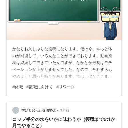
かなりお久しぶりな投稿になります。僕は今、やっと体
力が回復して、いろんなことができております。動画投
稿は継続してできていたんですが、なかなか最初はモチ
ベーションが上がりませんでした。なので、それすらも
やめようと思った時期があります。では、僕がここまで
回復できた軌跡を追っていきたいと思います。 黒板の画
#
休職
#
復職に向けて
#
リワーク
像：みんちりえさん 休職をした理由(8月中旬) 完全な負
の期間(8月下旬～11月下旬) 何かしなくてはいけないと思
った時(11月下旬～12月中旬) リワーク準備期間(12月下旬
•
～1月上旬) リワークに出勤してから(1月中旬～3月下旬)
学びと変化と各個撃破
3年前
自分の成長のために(3月下旬～現在) 最後に 休職をした
コップ半分の水をいかに味わうか（復職までの1か
理由(…
月でやること）