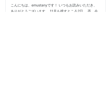
こんにちは、emustanyです！ いつもお読みいただき、
ありがとうございます。 11月も残すところ2日。 否、今
日はもう終わりですから、もはや残り1日ですね。(=_=)
12月になると俄かに高まる年末感・・・。 昨日は、夫の
兄・妹家族ときょうだい会をしました。 久しぶりに義兄
宅の猫、そして義理の姪っ子ちゃんにも会えて、穏やか
#
休職中
#
うつ病
#
復職に向けて
#
復職可能
で楽しい時間を過ごしました。 この年末は、2年ぶりに
#
診断書
#
診察
#
産業医面談
帰省して家族や親せきと再会する人も多いでしょうね。
●●●●●●●●●●●●●●●●●●●●●●● □□□ も
くじ □□□ 1本目の決戦終了、結果は？ 診察で先生と話