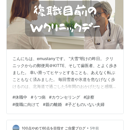
こんにちは、emustanyです。 ”大雪”明けの昨日。 クリ
ニックからの郵便局＠KITTE、そして歯医者、とよく歩き
ました。 幸い滑ってヒヤッとすることも、あえなく転ぶ
こともなく済みました。 毎回雪道や氷道を危なげなく歩
けるのは、北海道で過ごした5年間のおかげだなと感慨深
く思います。 雪かきを頑張ってくれた人たちには、感謝
#
休職中
#
うつ病
#
カウンセリング
#
診察
の気持ちでいっぱいです。 東京は除雪車来ないし、道具
#
復職に向けて
#
親の離婚
#
子どものいない夫婦
も揃ってなくて大変だっただろうな。 □□□ もくじ
□□□ 治療終了ではなくて、ただのひと区切り 第一部：
カウンセリング 1．復職が決まった件 2．親の離婚成立&
母と会った件 3．夫と子どもの話をした件 カウンセリン
•
100点やめて60点を目指す ご自愛ブログ
5年前