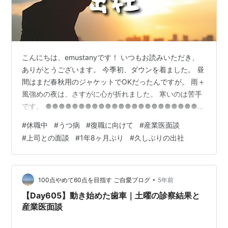
こんにちは、emustanyです！ いつもお読みいただき、
ありがとうございます。 今季初、ダウンを着ました。 昼
間はまだ春秋用のジャケットでOKだったんですが。 雨＋
風強めの夜は、さすがに心が折れました。 寒いのは苦手
です。 ●●●●●●●●●●●●●●●●●●●●●●●
□□□ もくじ □□□ 1年8ヶ月ぶりの会社 面談はつつが
#
休職中
#
うつ病
#
復職に向けて
#
産業医面談
なく終了 産業医との面談 新上司との面談 ほんの数時間
#
上司との面談
#
1年8ヶ月ぶり
#
久しぶりの出社
でぐったり 1年8ヶ月ぶりの会社 とうとうこの日がやって
きました。 休職して以来、 はじめて会社に行ってきまし
た。 2020年4月に休職したので、1年8か月ぶりのことで
す。 休職直前の3月はフルで在宅勤務しており、…
•
100点やめて60点を目指す ご自愛ブログ
5年前
【Day605】動き始めた歯車｜土曜の診察結果と
産業医面談