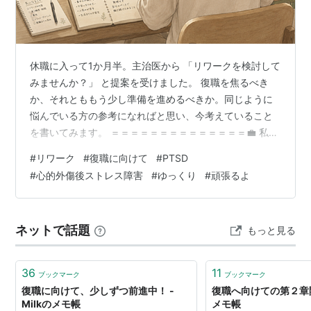
休職に入って1か月半。主治医から 「リワークを検討して
みませんか？」 と提案を受けました。 復職を焦るべき
か、それとももう少し準備を進めるべきか。同じように
悩んでいる方の参考になればと思い、今考えていること
を書いてみます。 ＝＝＝＝＝＝＝＝＝＝＝＝＝＝💼 私自
身も正直なところ、「もうそこまで考える時期に入って
#
リワーク
#
復職に向けて
#
PTSD
きてるかなあ」という気持ちでした。 この1か月半を振り
#
心的外傷後ストレス障害
#
ゆっくり
#
頑張るよ
返ると 1か月目は、とにかく休むことを最優先にしまし
た。 眠い日は眠る。 疲れたら横になる。 「何もしない
日」があってもいい。 そんな時間を過ごしてきました。
ネットで話題
もっと見る
今月に入ってからは少しずつ活動量を増やし、 ・行って
みたかった場所へ出かける…
36
11
ブックマーク
ブックマーク
復職に向けて、少しずつ前進中！ -
復職へ向けての第２章開始
Milkのメモ帳
メモ帳