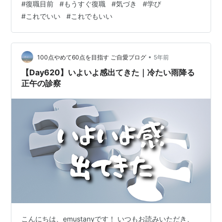
#
復職目前
#
もうすぐ復職
#
気づき
#
学び
医面談がありました。 いよいよ来週金曜が復職審査会で
#
これでいい
#
これでもいい
す。 ですから、たぶん今日が最後の産業医面談かなと思
います。 （審査会の日にも結果連絡で話はする予定です
が） 今日は主に、 体調はどうか 今どんな気持ち・気分
か …
•
100点やめて60点を目指す ご自愛ブログ
5年前
【Day620】いよいよ感出てきた｜冷たい雨降る
正午の診察
こんにちは、emustanyです！ いつもお読みいただき、