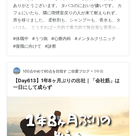
ありがとうございます。 タバコのにおいが嫌いです。 カ
フェにいたら、隣に喫煙室戻りの人が来て耐えられず、
席を移りました。 柔軟剤も、シャンプーも、香水も、タ
バコも。 どうすれば一方的で暴力的で無自覚な香害から
逃れられるんでしょうか。
#
休職中
#
うつ病
#
心療内科
#
メンタルクリニック
●●●●●●●●●●●●●●●●●●●●●●● □□□ も
#
復職に向けて
#
診察
くじ □□□ 冷たい雨の中、診察へ 先生との穏やかで気楽
な会話 体調について（首・肩・背中の痛み） 体調につい
て（睡眠時間） 気分・感情について（家族の集まり、親
の離婚） 気分・感情について（面談のため出社） 会社が
•
100点やめて60点を目指す ご自愛ブログ
5年前
提出を求めた調書の中身とは？ 冷た…
【Day613】1年8ヶ月ぶりの出社｜「会社筋」は
一日にして成らず