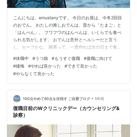
こんにちは、emustanyです。 今日のお昼は、今冬2回目
のおでん。 わたしの推しおでんは、昔から「たまご」と
「はんぺん」。 フワフワのはんぺんは、いくらでも食べ
られる気がします。 おでんは意外とヘルシーだと言う
し、セーフかな。 鍋系って、一度作れば次の日まで食べ
続けられるので助かります。 復職後はこうしたメニュー
#
休職中
#
うつ病
#
もうすぐ復職
#
復職に向けて
が幅を利かせそうです。 ＃何気に、特別お題「わたしの
#
後悔
#
やれば良かった
#
できて良かった
推し」・・・？ □□□ もくじ □□□ 果たして後悔
#
やらなくて良かった
は・・・ある？ 休職中「やっておけば良かった」3つの
こと 1．仕事/会社勤めだとできない格好をする 2．ひた
すら寝る、ダラダラする 3．旅行/おでかけする 休職中
「やらなくて良か…
•
100点やめて60点を目指す ご自愛ブログ
5年前
復職目前のWクリニックデー（カウンセリング&
診察）