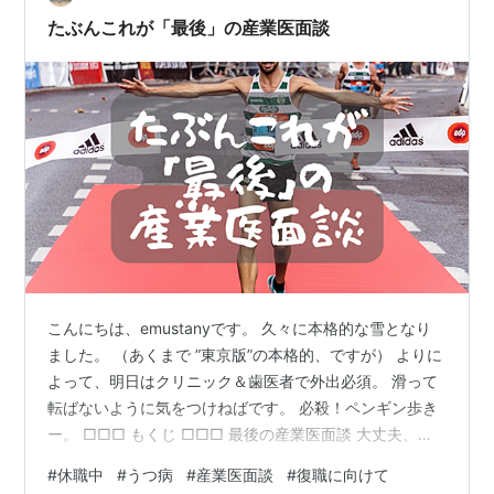
グを終…
たぶんこれが「最後」の産業医面談
こんにちは、emustanyです。 久々に本格的な雪となり
ました。 （あくまで ”東京版”の本格的、ですが） よりに
よって、明日はクリニック＆歯医者で外出必須。 滑って
転ばないように気をつけねばです。 必殺！ペンギン歩き
ー。 □□□ もくじ □□□ 最後の産業医面談 大丈夫、じ
わじわ変化してる 最後の産業医面談 こんな雪の日に、事
#
休職中
#
うつ病
#
産業医面談
#
復職に向けて
務処理のため出社する夫を見送った数時間後。 月1の産業