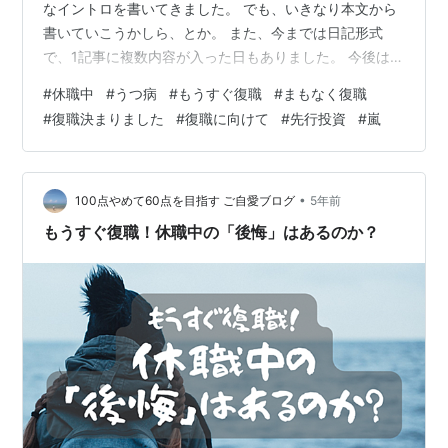
なイントロを書いてきました。 でも、いきなり本文から
書いていこうかしら、とか。 また、今までは日記形式
で、1記事に複数内容が入った日もありました。 今後はト
ピックベースに変えていく方がいいかしら、とか。 良く
#
休職中
#
うつ病
#
もうすぐ復職
#
まもなく復職
も悪くも、1年以上続けていると、型みたいなものが勝手
#
復職決まりました
#
復職に向けて
#
先行投資
#
嵐
にできちゃって。 悩ましいですねぇ～。 □□□ もくじ
□□□ 復職審査会の結果が出ました 来週から「経過観
察」スタート 結局、どれくらい休職したのか？ いよいよ
復職、なんだけど 【おまけ】復職疲れへの先行投資
•
100点やめて60点を目指す ご自愛ブログ
5年前
（？） 復職審査会の…
もうすぐ復職！休職中の「後悔」はあるのか？