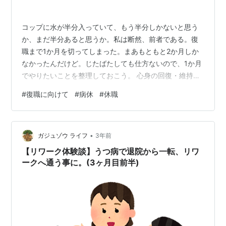
コップに水が半分入っていて、もう半分しかないと思う
か、まだ半分あると思うか。私は断然、前者である。復
職まで1か月を切ってしまった。まあもともと2か月しか
なかったんだけど。じたばたしても仕方ないので、1か月
でやりたいことを整理しておこう。 心身の回復・維持系
読書読書は私の「健康で文化的な最低限度の生活」のう
#
復職に向けて
#
病休
#
休職
ち「文化的」を担う大変重要な要素である。これまでの
経験から、読書すらしたくなくなる時は、自分が相当疲
れて余裕がなくなっている傾向にあり、精神状態のバロ
•
メーターにもなっている。趣味の歴史関係の本や興味の
ガジュゾウ ライフ
3年前
ある分野の本をどんどん読みたい。 三国志のマンガを読
【リワーク体験談】うつ病で退院から一転、リワ
む横山光輝先生の三国志。数年前大人買いを…
ークへ通う事に。(3ヶ月目前半)