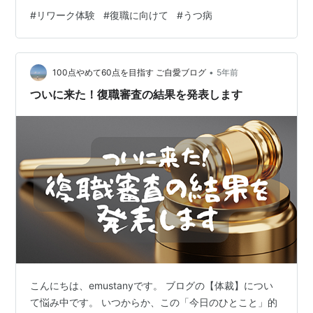
半)：初日と生活リズム確立、病気の勉強 １ヶ月目(後
#
リワーク体験
#
復職に向けて
#
うつ病
半)：生活リズム確立、病気の勉強 ２ヶ月目(前半)(生活リ
ズムの確立、病気の勉強、病気の振り返り) ２ヶ月目(後
半)(生活リズムの確立、病気の振り返り、リワークメンバ
•
ーとの交流) ３ヶ月目(前半)(病気の勉強、再発防止シート
100点やめて60点を目指す ご自愛ブログ
5年前
作成、リワークメンバーとの交流) ３ヶ月目(後半)(…
ついに来た！復職審査の結果を発表します
こんにちは、emustanyです。 ブログの【体裁】につい
て悩み中です。 いつからか、この「今日のひとこと」的