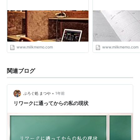
www.milkmemo.com
www.milkmemo.com
関連ブログ
•
ぶろぐ処 まつや
1年前
リワークに通ってからの私の現状