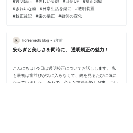
#
透明矯正
#
美しい笑顔
#
自信UP
#
矯正治療
が不揃いな形について心配していました。 鏡を見るたび
#
きれいな歯
#
日常生活を楽に
#
透明装置
に気になり、特に笑みを浮かべるたびに歯が見えるので
#
校正後記
#
歯の矯正
#
微笑の変化
はないかと不安だったようです。 それでうちの歯科で透
明矯正治療を始めたんです。治療は、まず患者の歯の状
態を正確に診断することから始まりました。 歯の形と噛
み合わせの状態を綿密に分析した後、…
•
koreamed’s blog
2年前
安らぎと美しさを同時に、 透明矯正の魅力！