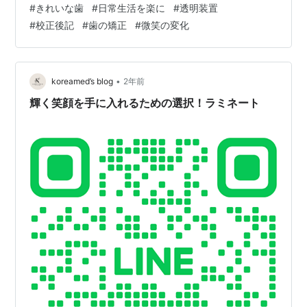
#
きれいな歯
#
日常生活を楽に
#
透明装置
す。 リアルタイムで韓国の歯 科医院とご相談ください！
#
校正後記
#
歯の矯正
#
微笑の変化
komed.my.canva.site 오늘의치과 l 강남역치과 l 부천치
과 l 신중동치과 어제보다 더 나은 오늘을 만드는 치과강남
역 부천에 위치한 오늘의치과는…
•
koreamed’s blog
2年前
輝く笑顔を手に入れるための選択！ラミネート