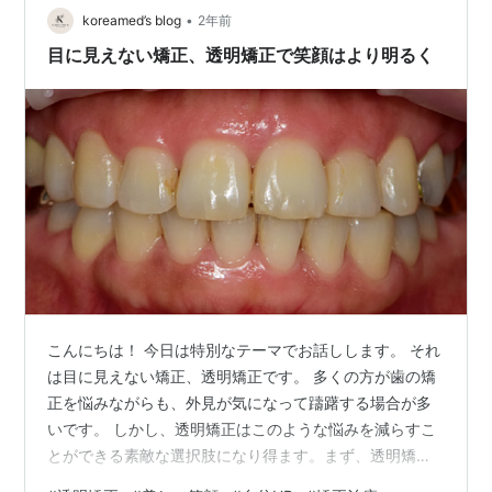
が、歯の形を正確にとって3Dデータに変…
•
koreamed’s blog
2年前
目に見えない矯正、透明矯正で笑顔はより明るく
こんにちは！ 今日は特別なテーマでお話しします。 それ
は目に見えない矯正、透明矯正です。 多くの方が歯の矯
正を悩みながらも、外見が気になって躊躇する場合が多
いです。 しかし、透明矯正はこのような悩みを減らすこ
とができる素敵な選択肢になり得ます。まず、透明矯正
の治療過程をお話しします。 患者さんは最初、自分の歯