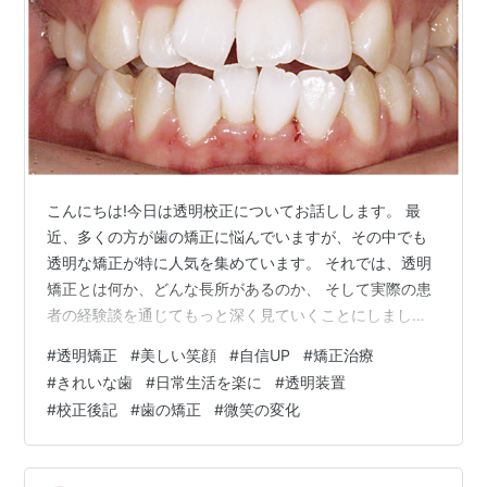
こんにちは!今日は透明校正についてお話しします。 最
近、多くの方が歯の矯正に悩んでいますが、その中でも
透明な矯正が特に人気を集めています。 それでは、透明
矯正とは何か、どんな長所があるのか、 そして実際の患
者の経験談を通じてもっと深く見ていくことにしましょ
う。透明矯正とは？透明校正は、一般的な金属校正装置
#
透明矯正
#
美しい笑顔
#
自信UP
#
矯正治療
の代わりに透明なプラスチック材質の装置を使用する校
#
きれいな歯
#
日常生活を楽に
#
透明装置
正方法です。 この装置はほとんど目立たず、審美的にも
#
校正後記
#
歯の矯正
#
微笑の変化
非常に優れています。 特に大人や会社員の方が矯正を悩
む時、外観に対する負担が少なくて多く愛されていま
す。透明矯正の長所透明矯正の最大のメリットは審美性