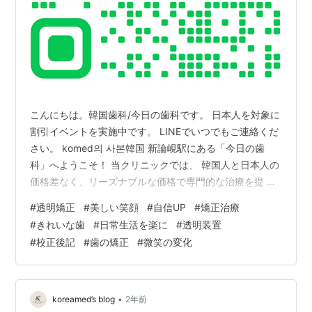
こんにちは。韓国歯科/今日の歯科です。 日本人を対象に
割引イベントを実施中です。 LINEでいつでもご連絡くだ
さい。 komed의 사본韓国 新論峴駅にある「今日の歯
科」へようこそ！ 当クリニックでは、 韓国人と日本人の
価格差なく、リーズナブルな価格で専門的な治療を提 供
しています。韓国最高大学ソウル大学出身の医療チーム
#
透明矯正
#
美しい笑顔
#
自信UP
#
矯正治療
が、安心して 治療を受けられるようサポートいたしま
#
きれいな歯
#
日常生活を楽に
#
透明装置
す。 リアルタイムで韓国の歯 科医院とご相談ください！
#
校正後記
#
歯の矯正
#
微笑の変化
komed.my.canva.site 오늘의치과 l 강남역치과 l 부천치
과 l 신중동치과 어제보다 더 나은 오늘을 만드는 치과오늘
의치과는 7인의 전문의가 대학…
•
koreamed’s blog
2年前