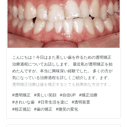
こんにちは！今日はまた美しい歯を作るための透明矯正
治療過程についてお話しします。 最近私が透明矯正を始
めたんですが、本当に興味深い経験でした。 多くの方が
気になっている治療過程を詳しくご紹介します。まず、
透明矯正治療は歯を矯正するとても効果的な方法です。
伝統的なブラケットとは違って、透明な装置を使ってい
#
透明矯正
#
美しい笑顔
#
自信UP
#
矯正治療
るのであまり目立たないんですよ。 最近多くの方が選択
#
きれいな歯
#
日常生活を楽に
#
透明装置
する理由もここにあります。 それで私も決心して始める
#
校正後記
#
歯の矯正
#
微笑の変化
ようになりました。治療は、まず最初の段階で3D口腔ス
キャナーで私の歯の状態をスキャンすることから始めま
した。 このスキャナーは本当に不思議な機械なんです