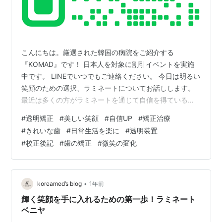
こんにちは。厳選された韓国の病院をご紹介する
『KOMAD』です！ 日本人を対象に割引イベントを実施
中です。 LINEでいつでもご連絡ください。 今日は明るい
笑顔のための選択、ラミネートについてお話しします。
最近は多くの方がラミネートを通じて自信を得ているよ
うです。 それで私も一度経験した話をしたいです。1. ラ
#
透明矯正
#
美しい笑顔
#
自信UP
#
矯正治療
ミネートとは？ラミネートは、歯の表面に薄いセラミッ
#
きれいな歯
#
日常生活を楽に
#
透明装置
ク板を貼り付けて、 歯の色や形を改善する施術です。 主
#
校正後記
#
歯の矯正
#
微笑の変化
に笑顔をより美しくするために使用され、多くの方々が
好む歯の美容方法の一つです。2. 私の歯の悩み実は私は
歯の間が開いていて、いつも気になっていました。 笑う
たびに、その部分が見えるん…
•
koreamed’s blog
1年前
輝く笑顔を手に入れるための第一歩！ラミネート
ベニヤ