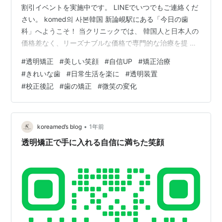
割引イベントを実施中です。 LINEでいつでもご連絡くだ
さい。 komed의 사본韓国 新論峴駅にある「今日の歯
科」へようこそ！ 当クリニックでは、 韓国人と日本人の
価格差なく、リーズナブルな価格で専門的な治療を提 供
しています。韓国最高大学ソウル大学出身の医療チーム
#
透明矯正
#
美しい笑顔
#
自信UP
#
矯正治療
が、安心して 治療を受けられるようサポートいたしま
#
きれいな歯
#
日常生活を楽に
#
透明装置
す。 リアルタイムで韓国の歯 科医院とご相談ください！
#
校正後記
#
歯の矯正
#
微笑の変化
komed.my.canva.site 오늘의치과 l 강남역치과 l 부천치
과 l 신중동치과 어제보다 더 나은 오늘을 만드는 치과강남
역 부천에 위치한 오늘의치과는…
•
koreamed’s blog
1年前
透明矯正で手に入れる自信に満ちた笑顔