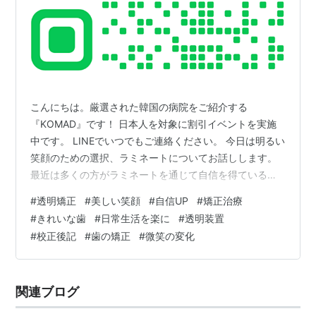
こんにちは。厳選された韓国の病院をご紹介する
『KOMAD』です！ 日本人を対象に割引イベントを実施
中です。 LINEでいつでもご連絡ください。 今日は明るい
笑顔のための選択、ラミネートについてお話しします。
最近は多くの方がラミネートを通じて自信を得ているよ
うです。 それで私も一度経験した話をしたいです。1. ラ
#
透明矯正
#
美しい笑顔
#
自信UP
#
矯正治療
ミネートとは？ラミネートは、歯の表面に薄いセラミッ
#
きれいな歯
#
日常生活を楽に
#
透明装置
ク板を貼り付けて、 歯の色や形を改善する施術です。 主
#
校正後記
#
歯の矯正
#
微笑の変化
に笑顔をより美しくするために使用され、多くの方々が
好む歯の美容方法の一つです。2. 私の歯の悩み実は私は
歯の間が開いていて、いつも気になっていました。 笑う
関連ブログ
たびに、その部分が見えるん…