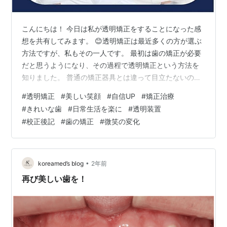
こんにちは！ 今日は私が透明矯正をすることになった感
想を共有してみます。 😊透明矯正は最近多くの方が選ぶ
方法ですが、私もその一人です。 最初は歯の矯正が必要
だと思うようになり、その過程で透明矯正という方法を
知りました。 普通の矯正器具とは違って目立たないの
で、もっと魅力的でした。初相談での感じと期待初めて
#
透明矯正
#
美しい笑顔
#
自信UP
#
矯正治療
の相談に行ったとき、歯医者さんが親切に説明してくれ
#
きれいな歯
#
日常生活を楽に
#
透明装置
ました。 私の歯の状態をチェックして、どのような方法
#
校正後記
#
歯の矯正
#
微笑の変化
で矯正を進めるかについて詳しく話してくれましたね。
その時感じたのは、透明矯正が本当に私に合う方法だと
いう確信でした。 相談が終わった後、期待感が高まり、
早く治療を始めたいと思いました。治療過…
•
koreamed’s blog
2年前
再び美しい歯を！