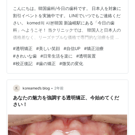
こんにちは。韓国歯科/今日の歯科です。 日本人を対象に
割引イベントを実施中です。 LINEでいつでもご連絡くだ
さい。 komed의 사본韓国 新論峴駅にある「今日の歯
科」へようこそ！ 当クリニックでは、 韓国人と日本人の
価格差なく、リーズナブルな価格で専門的な治療を提 供
しています。韓国最高大学ソウル大学出身の医療チーム
#
透明矯正
#
美しい笑顔
#
自信UP
#
矯正治療
が、安心して 治療を受けられるようサポートいたしま
#
きれいな歯
#
日常生活を楽に
#
透明装置
す。 リアルタイムで韓国の歯 科医院とご相談ください！
#
校正後記
#
歯の矯正
#
微笑の変化
komed.my.canva.site 오늘의치과 l 강남역치과 l 부천치
과 l 신중동치과 어제보다 더 나은 오늘을 만드는 치과오늘
의치과는 7인의 전문의가 대학…
•
koreamed’s blog
2年前
あなたの魅力を強調する透明矯正、今始めてくだ
さい！