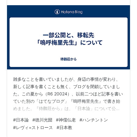
ようだ。中途半端に止めてしまい、大人になっ…
雑多なことを書いていましたが、身辺の事情が変わり、
新しく記事を書くことも無く、ブログを閉鎖していまし
た。この夏から（R6 20024）、以前二つほど記事を書い
ていた別の「はてなブログ」『嗚呼梅里先生』で書き始
めました。『待鸛荘から』は、「日本論」について公開
することにしました。 「嗚呼梅里先生」では徳川光圀の
#
日本論
#
徳川光圀
#
神儒仏老
#
ハンチントン
墓碑にある『神儒仏老』から、臨床心理学を組み込んだ
#
レヴィ=ストロース
#
日本教
神儒仏老思想なるものを想定してます。『待鸛荘から』