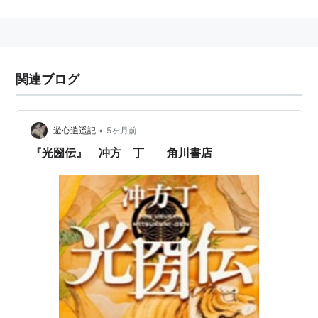
江戸藩邸の彰考館で「大日本史」の編纂に着手し、いわ
ゆる水戸学の礎を築く。
講談（及びテレビドラマ）では「黄門さま」と親しまれ
ている。実際には全国漫遊したわけではない(リンク先
関連ブログ
参照)が、助さんと格さんは実在している
*1
。
•
遊心逍遥記
5ヶ月前
常陸太田市の水道は、江戸時代、水戸黄門が建設
『光圀伝』 冲方 丁 角川書店
した山寺水道が始まりです。延宝5年（1677年）
稲木町に母の菩提を弔う久昌寺（明治時代に新宿
町に移転）と、檀林（仏教の学問所）を建てまし
た。この一体は地盤が岩盤で井戸をほっても水が
でませんでした。また、寺域に隣接する集落でも
水に不自由していました。光圀公は住民の困窮を
救おうと山寺水道の建設に着手しました。 光圀
公といえば、「水戸黄門漫遊記」とか「大日本
史」とか、精神面でのリーダーとして受けとめら