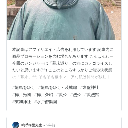
本記事はアフィリエイト広告を利用しています 記事内に
商品プロモーションを含む場合があります こんばんわー
今回のジンジャーは「幕末巡り」の方にカテゴライズし
たいと思います(^^) ここのところすっかりご無沙汰状態
の「幕末」^^; そもそも幕末マニアな私は仲間が欲しく
て･･幕末話が出来る「お友達」を探してブログを始めた
#
龍馬をゆく
#
龍馬をゆく～茨城編
#
常盤神社
ようなものなんですが･･ それもいつしか「食べ歩きブロ
#
徳川光圀
#
徳川斉昭
#
義公
#
烈公
#
義烈館
グ」と化し^^;「龍馬」だったはずの私は「スイーツザム
#
東湖神社
#
水戸偕楽園
ライ」と化し^^;人生の転機を迎えてから心の勉強をする
ようになって･･そして最近は神ごとや神社にハマってる
感じのうめじろうでございます^^; 一貫して不変なのは食
べることが大…
•
嗚呼梅里先生
2年前