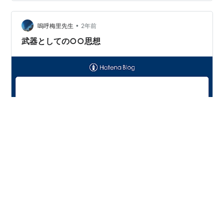
で書いていたものは、その前段階なので新しいものが書
ければ追々消していきます。 時々、「日本スゴい系」の
YouTube動画で「日本は八大文明の一つで云々」と見聞
•
嗚呼梅里先生
2年前
きする。私はハンチントンがどれだ…
武器としての○○思想
「武器としての○○思想」という題の本をよく見かけ
る。 一方で、最近は、古武道とか武術とかの名人の技を
YouTubeで簡単に見られるようになった。 そこで、微か
な違和感を持つ様になった。武器と武術の違いである。