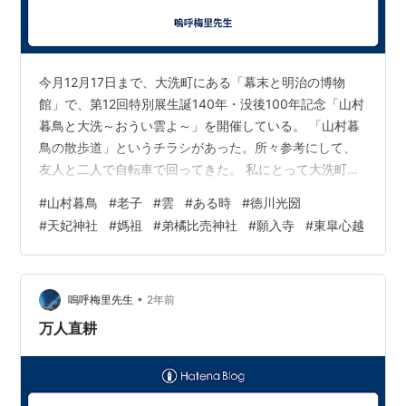
今月12月17日まで、大洗町にある「幕末と明治の博物
館」で、第12回特別展生誕140年・没後100年記念「山村
暮鳥と大洗～おうい雲よ～」を開催している。 「山村暮
鳥の散歩道」というチラシがあった。所々参考にして、
友人と二人で自転車で回ってきた。 私にとって大洗町は
隣町だから、ほぼ地元であり、チラシにある「ある時」
#
山村暮鳥
#
老子
#
雲
#
ある時
#
徳川光圀
の詩碑も何度か訪ねたことがある。「ある時」の詩碑
#
天妃神社
#
媽祖
#
弟橘比売神社
#
願入寺
#
東皐心越
は、詩は萩原朔太郎の撰で、小川芋銭の書による。碑の
建設の発起人には室生犀星も名を連ねている。 「ある
時」を含む詩集『雲』は、青空文庫にある。チラシの裏
にも、書名と同じ「雲」から、「おなじく」、「ある
•
嗚呼梅里先生
2年前
時」と続く、雲について書かれた連作の他に…
万人直耕