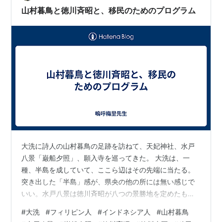
山村暮鳥と徳川斉昭と、移民のためのプログラム
大洗に詩人の山村暮鳥の足跡を訪ねて、天妃神社、水戸
八景「巌船夕照」、願入寺を巡ってきた。 大洗は、一
種、半島を成していて、ここら辺はその先端に当たる。
突き出した「半島」感が、県央の他の所には無い感じで
いい。水戸八景は徳川斉昭が八つの景勝地を定めたもの
で、茨城県の観光案内としてweb上でVRでぐるっと見ら
#
大洗
#
フィリピン人
#
インドネシア人
#
山村暮鳥
れるようになっているが、当然ながら当時とは景色が大