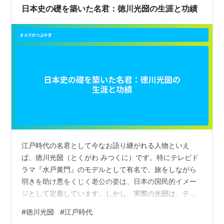
日本史の礎を築いた名君：徳川光圀の生涯と功績
江戸時代の名君として今なお語り継がれる人物といえ
ば、徳川光圀（とくがわ みつくに）です。特にテレビド
ラマ『水戸黄門』のモデルとして有名で、旅をしながら
弱きを助け悪をくじく老公の姿は、日本の国民的イメー
ジとして定着しています。しかし、実際の光圀は、テレ
ビのイメージとは異なる面も多く、学問に打ち込み、政
#
徳川光圀
#
江戸時代
治改革に情熱を注いだ真面目な大名でした。本記事で