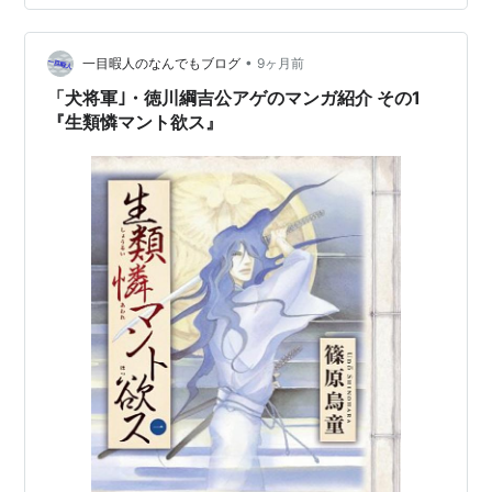
は、そんな実像の光圀を1000文字以上で丁寧に紹介して
いきます。 １．若き日の光圀と「日本史への目覚め」 光
•
圀は水戸徳川家の二代藩主として生まれ、幼い頃から才
一目暇人のなんでもブログ
9ヶ月前
気あふれる少年でした。特に歴史や学問への関心が強
「犬将軍｣・徳川綱吉公アゲのマンガ紹介 その1
く、中国の古典を読み込み、日本の成り立ちを深く…
『生類憐マント欲ス』