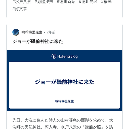
#
水戸八景
#
巌船夕照
#
徳川斉昭
#
徳川光圀
#
移民
分違う。その中で、個人的には、「巌船夕照」が一番よ
#
好文亭
いと思う。 当時と景色が違うのは、しかたがない。それ
でも、徳川斉昭自筆の隷書の碑が立っていて、できる限
りの地域の保全に努める契機になるのなら、よき仕事を
成したと思う。八景の中には、「山寺晩鐘」とい…
•
嗚呼梅里先生
2年前
ジョーが磯前神社に来た
先日、大洗に住んだ詩人の山村暮鳥の面影を求めて、大
洗町の天妃神社、願入寺、水戸八景の「巌船夕照」を訪