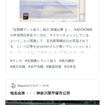
『生類憐マント欲ス』紹介 関連記事 え～、KADOKAWA
の学習用日本史マンガが、マイナーチェンジしている、
ということに関連して、五代将軍綱吉公が見直されて
る、という記事をgryphonさんが書いてらっしゃいまし
た。 で、こんなことをおっしゃってました↓。 m-
dojo.hatenadiary.com 「殺伐の世を平和に変えるため、
#
マンガ
#
生類憐レマント欲ス
#
徳川綱吉
柳沢吉保と共に孤軍奮闘する徳川綱吉。水戸光圀はヴィ
#
徳川光圀
#
水戸光國
#
篠原烏童
#
日本史
ラン」って話、物語（エンタメ、フィクション）でそろ
そろ誰か描かない？ （大文字等の装飾は筆者がやりまし
た。） それで、心あたりがありありでしたので、コメン
ト欄に書き込んでおいたら、採用していただけました。
•
Etsuro1のブログ
1年前
こちらでも…
地名由来・・・神奈川県平塚市公所