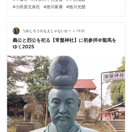
ど。 「公所」というバス停 さて、「公所」という漢字表
#
小田原北条氏
#
徳川家康
#
徳川光圀
記を見て、即座に読める人っているだろうけれど・・・
迷う人もおられるだろう。 ぐぞ やっぱ、知らなきゃワカ
ラン世界だと思う。 こうじょ？ こうしょ？ くしょ？ お
おやけどころ？ こんな感じで分からなくなるコトも多い
•
うめじろうのええじゃないか！
1年前
と思う。ワガハイ的には昔は「く…
義公と烈公を祀る【常盤神社】に初参拝＠龍馬を
ゆく2025