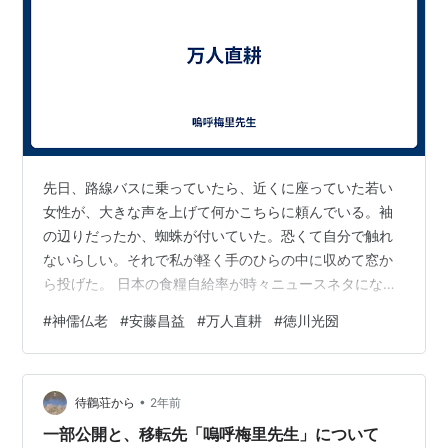
先日、路線バスに乗っていたら、近くに座っていた若い
女性が、大きな声を上げて何かこちらに頼んでいる。袖
の辺りだったか、蜘蛛が付いていた。恐くて自分で触れ
ないらしい。それで私が軽く手のひらの中に収めて窓か
ら投げた。 日本の食糧自給率が時々ニュースネタにな
る。まあ、田んぼは余り気味なので日本人皆で働けば食
#
神儒仏老
#
安藤昌益
#
万人直耕
#
徳川光圀
えないことはないと、いつも高をくくっていたのだが、
不安になってきた。 武術家のものの考え方に興味があっ
て、YouTubeでもしばしば見る。家の流派を継いで幼い
•
頃から体の動かし方を学んでいる人を見ると羨ましいな
待鸛荘から
2年前
と思う。小さい頃から習う稽古事といえばピアノが多い
一部公開と、移転先「嗚呼梅里先生」について