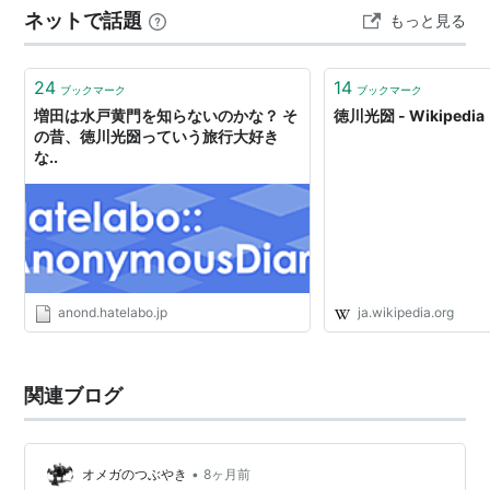
ネットで話題
もっと見る
つの軸が並行して進みながら絡み合っていく。 一つの軸
は「明窓浄机」という見出しで、水…
24
14
ブックマーク
ブックマーク
増田は水戸黄門を知らないのかな？ そ
徳川光圀 - Wikipedia
の昔、徳川光圀っていう旅行大好き
な..
anond.hatelabo.jp
ja.wikipedia.org
関連ブログ
•
オメガのつぶやき
8ヶ月前