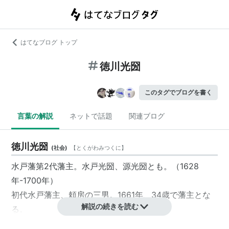
はてなブログ トップ
徳川光圀
このタグでブログを書く
言葉の解説
ネットで話題
関連ブログ
徳川光圀
(
社会
)
【
とくがわみつくに
】
水戸藩第2代藩主。
水戸光圀
、源光圀とも。（1628
年-1700年）
初代水戸藩主、頼房の三男。1661年、34歳で藩主とな
解説の続きを読む
る。
明から亡命してきた儒学者の朱舜水を招き教えを享受、