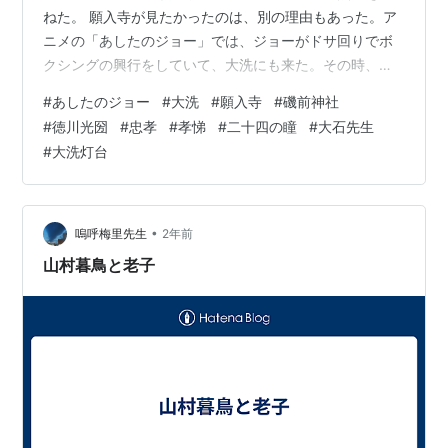
ねた。 願入寺が見たかったのは、別の理由もあった。ア
ニメの「あしたのジョー」では、ジョーがドサ回りでボ
クシングの興行をしていて、大洗にも来た。その時、何
処で興行を開いたのだろうか。寺や神社の境内か、他に
#
あしたのジョー
#
大洗
#
願入寺
#
磯前神社
適当な空き地があったのか。 あしたのジョー 第67話 小
#
徳川光圀
#
忠孝
#
孝悌
#
二十四の瞳
#
大石先生
さな冒険旅行 ボクシングジムの近くの子ども達5人が大
#
大洗灯台
洗まで来て、灯台の下でジョーに再会する。ドサ回りの
仮設住居のテントは鳥居の内側にある。そこで、子ども
達はジョーに食事をご馳走になる。当たりを付けてやっ
て来たマンモス西が、子ども達を仕事用の車…
•
嗚呼梅里先生
2年前
山村暮鳥と老子