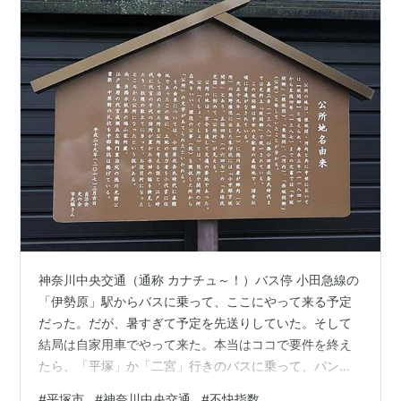
神奈川中央交通（通称 カナチュ～！）バス停 小田急線の
「伊勢原」駅からバスに乗って、ここにやって来る予定
だった。だが、暑すぎて予定を先送りしていた。そして
結局は自家用車でやって来た。本当はココで要件を終え
たら、「平塚」か「二宮」行きのバスに乗って、パン屋
さんに寄って帰宅するのもイイかと思っていたのだけれ
#
平塚市
#
神奈川中央交通
#
不快指数