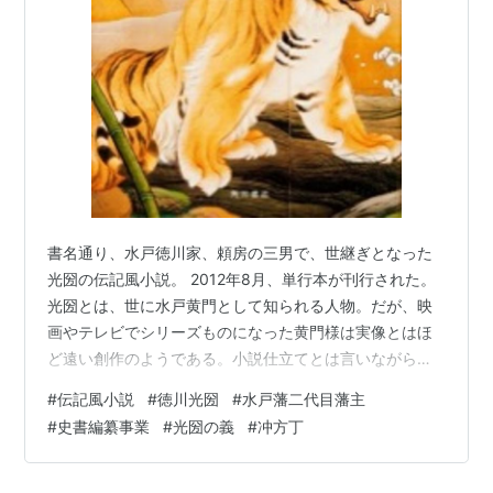
れがちですが、こうした「地域基礎整備」にも力
を注だ事実を忘れてはなりません。
*1
:
「大日本史」編纂の過程で招かれた学者の浅賀格兵衛
と佐々介三郎がモデル
書名通り、水戸徳川家、頼房の三男で、世継ぎとなった
光圀の伝記風小説。 2012年8月、単行本が刊行された。
光圀とは、世に水戸黄門として知られる人物。だが、映
画やテレビでシリーズものになった黄門様は実像とはほ
ど遠い創作のようである。小説仕立てとは言いながら、
本書で水戸徳川光圀がどういう人物だったのか、私はや
#
伝記風小説
#
徳川光圀
#
水戸藩二代目藩主
っと知った次第。 史実に基づきながら、作者の想像力が
#
史書編纂事業
#
光圀の義
#
冲方丁
奔放に羽ばたいた作品ではないかとは思う。 751ページ
という長編だが、一気に最後まで飽きさせずに読ませて
しまう。読み応えがある。 まず本書の構成が面白い。２