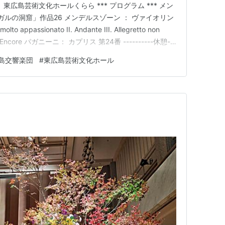
 東広島芸術文化ホールくらら *** プログラム *** メン
ガルの洞窟」作品26 メンデルスゾーン ： ヴァイオリン
 appassionato II. Andante III. Allegretto non
ivace Encore パガニーニ： カプリス 第24番 ----------休憩---
響曲第…
島交響楽団
#
東広島芸術文化ホール