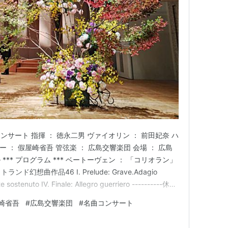
サート 指揮 ： 徳永二男 ヴァイオリン ： 前田妃奈 ハ
ー ： 假屋崎省吾 管弦楽 ： 広島交響楽団 会場 ： 広島
** プログラム *** ベートーヴェン ： 「コリオラン」
ド幻想曲作品46 I. Prelude: Grave.Adagio
nte sostenuto IV. Finale: Allegro guerriero ----------休
： 交響…
崎省吾
#
広島交響楽団
#
名曲コンサート