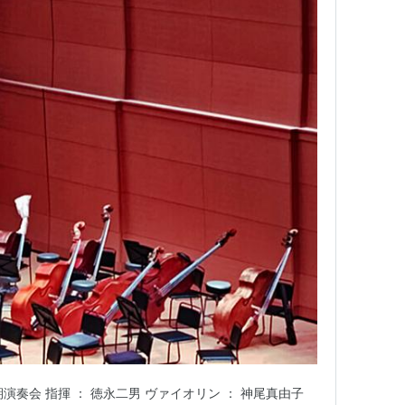
演奏会 指揮 ： 徳永二男 ヴァイオリン ： 神尾真由子