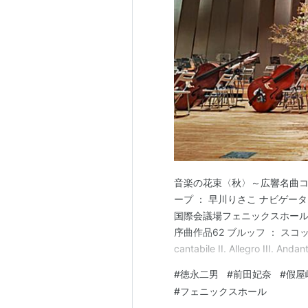
音楽の花束〈秋〉～広響名曲コン
ープ ： 早川りさこ ナビゲータ
国際会議場フェニックスホール *
序曲作品62 ブルッフ ： スコットラン
cantabile II. Allegro III. Anda
憩---------- ベートーヴェン 
#
徳永二男
#
前田妃奈
#
假屋
#
フェニックスホール