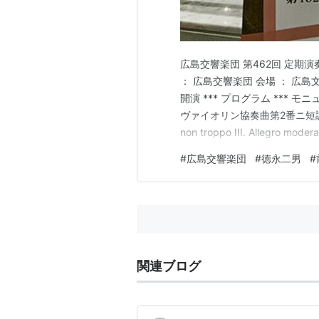
広島交響楽団 第462回 定期演
： 広島交響楽団 会場 ： 広島文化
開演 *** プログラム *** 
ヴァイオリン協奏曲第2番ニ短調作品22 I.
non troppo III. Allegro m
ッシュ・メロディ ---------- 休
#
広島交響楽団
#
徳永二男
#
関連ブログ