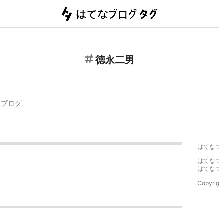
徳永二男
連ブログ
はてな
はてな
はてな
Copyrig