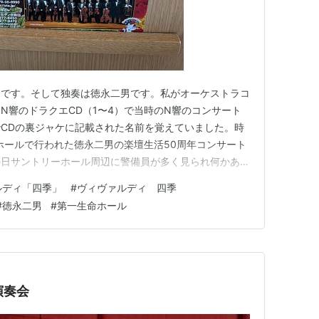
ィです。そして独奏は徳永二男です。私がオーケストラコ
N響のドラクエCD（1〜4）で当時のN響のコンサート
CDの裏ジャケに記載された名前を覚えていました。時
ーホールで行われた徳永二男の楽壇生活50周年コンサート
の日サントリーホール周辺に警備員が多く見られ何かあっ
を聴いていましたが休憩時間に理由が判明して当時の皇后
ルディ「四季」
#
ヴィヴァルディ 四季
ているのが遠目に見えたのです。生の皇族を見たのはこれ
#
徳永二男
#
第一生命ホール
楽壇生活60周年らし…
演奏会