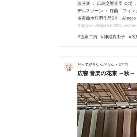
管弦楽 ： 広島交響楽団 会場 ：
デルスゾーン ： 序曲「フィン
協奏曲ホ短調作品64 I. Allegro molto
troppo - Allegro molto v
------- ベートーヴェン ： 交
#
徳永二男
#
神尾真由子
#
広
•
だって好きなんだもん
2年前
広響 音楽の花束 ～秋～