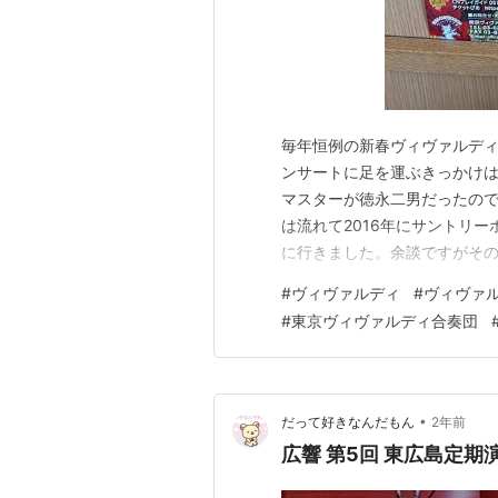
毎年恒例の新春ヴィヴァルデ
ンサートに足を運ぶきっかけは
マスターが徳永二男だったので
は流れて2016年にサントリ
に行きました。余談ですがそ
たのかと気になりながら演奏
#
ヴィヴァルディ
#
ヴィヴァ
が客席にいて下々に手を振っ
#
東京ヴィヴァルディ合奏団
が最初で最後です。で、今回は
•
だって好きなんだもん
2年前
広響 第5回 東広島定期