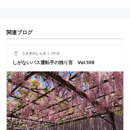
福岡県久留米市寺町66にある臨済宗の寺で、江戸時
代初期の元和9年(1623年)―当時の藩主有馬豊氏によ
る草創。久留米絣の創始者―井上伝を顕彰してい
る。 →
徳雲寺 〔円明山〕
関連ブログ
東京都文京区小日向4丁目4番1号にある臨済宗の寺
で、江戸時代初期の開山。小石川七福神の『男弁財
天』。 →
小石川七福神＞徳雲寺（弁財天/男）
•
うさぎのしらせ
3年前
広島県比婆郡東城町大字菅にある曹洞宗の寺で、文
しがないバス運転手の独り言 Vol.109
安3年(1446年)の開山。備後西国霊場の第22番札所で
もある。
神奈川県厚木市七沢1806にある臨済宗の寺。
長野県松本市入山辺にある徳運寺という曹洞宗の寺
の古名。
その他