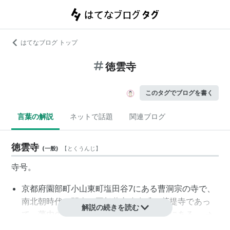
はてなブログ トップ
徳雲寺
このタグでブログを書く
言葉の解説
ネットで話題
関連ブログ
徳雲寺
(
一般
)
【
とくうんじ
】
寺号。
京都府園部町小山東町塩田谷7にある曹洞宗の寺で、
南北朝時代の開山。園部藩主小出氏の菩提寺であっ
解説の続きを読む
て、藩内の曹洞宗の本山として栄えて今にある。 →
京都・園部探訪記-徳雲寺-