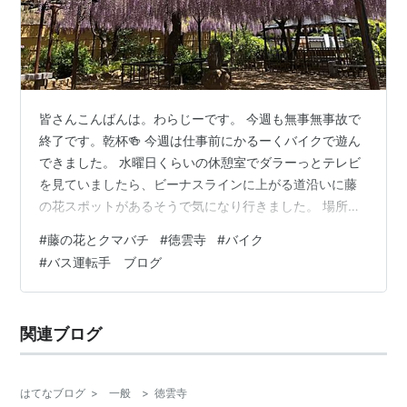
皆さんこんばんは。わらじーです。 今週も無事無事故で
終了です。乾杯🍻 今週は仕事前にかるーくバイクで遊ん
できました。 水曜日くらいの休憩室でダラーっとテレビ
を見ていましたら、ビーナスラインに上がる道沿いに藤
の花スポットがあるそうで気になり行きました。 場所は
徳運寺というお寺さんです。 駐車場もあり無料で開放し
#
藤の花とクマバチ
#
徳雲寺
#
バイク
ていますが、そこまで台数はありませんので大人数でお
#
バス運転手 ブログ
越しの際は注意してくださいね。 目印は徳運寺前という
バス停あり、側道には徳運寺と書いた看板もありますが
気をつけていかないと見逃してしまいそうな側道です。
関連ブログ
バイクを駐車場に停めヘルメットを脱いだ途端に、フワ
ァっと藤の花の匂いが周囲に漂っていま…
はてなブログ
>
一般
>
徳雲寺