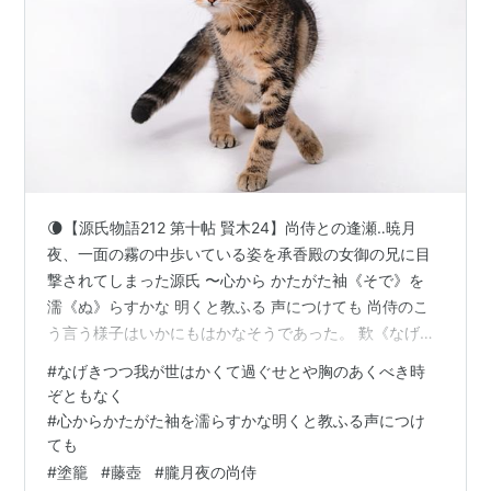
🌘【源氏物語212 第十帖 賢木24】尚侍との逢瀬‥暁月
夜、一面の霧の中歩いている姿を承香殿の女御の兄に目
撃されてしまった源氏 〜心から かたがた袖《そで》を
濡《ぬ》らすかな 明くと教ふる 声につけても 尚侍のこ
う言う様子はいかにもはかなそうであった。 歎《なげ》
きつつ 我が世はかくて 過ぐせとや 胸のあくべき 時ぞと
#
なげきつつ我が世はかくて過ぐせとや胸のあくべき時
もなく 落ち着いておられなくて源氏は別れて出た。 まだ
ぞともなく
朝に遠い暁月夜で、 霧が一面に降っている中を 簡単な狩
#
心からかたがた袖を濡らすかな明くと教ふる声につけ
衣《かりぎぬ》姿で歩いて行く源氏は美しかった。 この
ても
時に承香殿《じょうきょうでん》の女御《にょご》の兄
#
塗籠
#
藤壺
#
朧月夜の尚侍
である 頭中将《とうのちゅうじょう》が、 藤壺《ふじつ