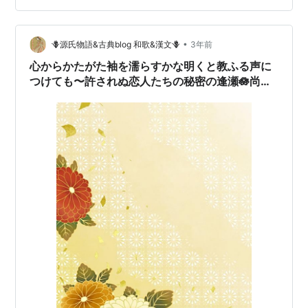
ぼ》の御殿から…
•
🪻源氏物語&古典blog 和歌&漢文🪻
3年前
心からかたがた袖を濡らすかな明くと教ふる声に
つけても〜許されぬ恋人たちの秘密の逢瀬🪷尚侍
（ないしのかみ）の歌🍃