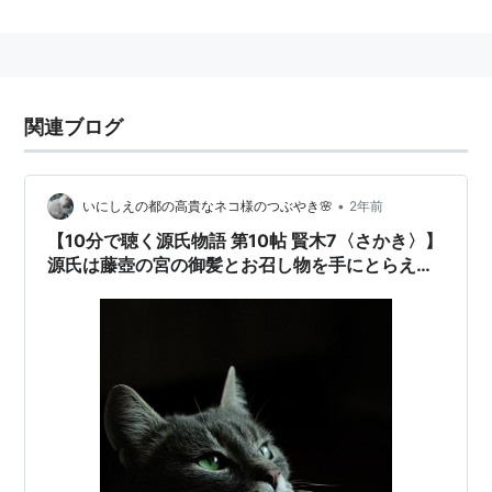
関連ブログ
•
いにしえの都の高貴なネコ様のつぶやき🌸
2年前
【10分で聴く源氏物語 第10帖 賢木7〈さかき〉】
源氏は藤壺の宮の御髪とお召し物を手にとらえ
た。宮は迫る源氏を強く避けておいでになる‥源氏
くんよ！(◎_◎;) 一旦 落ち着こうよ by🙀