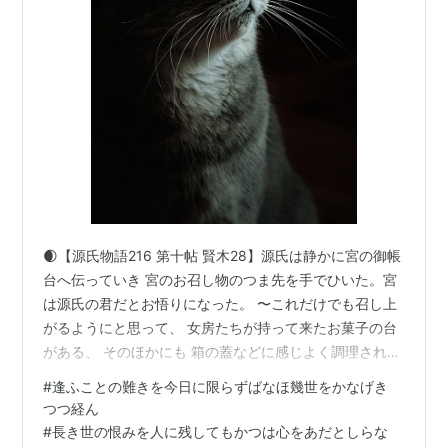
🌒【源氏物語216 第十帖 賢木28】源氏は静かに宮の御帳
台へ伝っていき 宮のお召し物のつま先を手でひいた。宮
は源氏の君だとお悟りになった。 〜これだけでも召し上
がるようにと思って、 女房たちが持って来たお菓子の台
がある、 そのほかにも 箱の蓋などに感じよく調理された
物が積まれてあるが、 宮はそれらにお気がないようなふ
#
逢ふことの難きを今日に限らずばなほ幾世をかなげき
うで、 物思いの多い様子をして 静かに一所をながめてお
つつ経ん
いでになるのがお美しかった。 髪の質、頭の形、髪のか
#
長き世の恨みを人に残してもかつは心をあだとしらな
かりぎわなどの美しさは 西の対の姫君とそっくりであっ