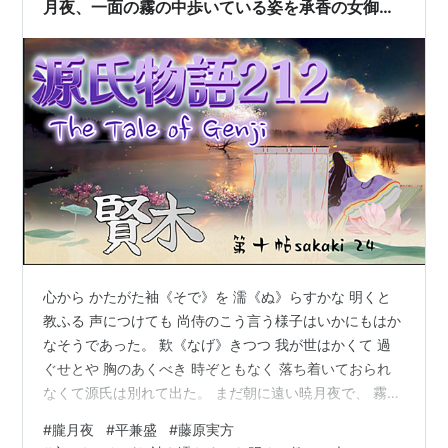
月夜、一面の霧の中歩いている姿を承香の女御の
兄に目撃されてしまった源氏
心から かたがた袖《そで》を 濡《ぬ》らすかな 明くと
教ふる 声につけても 尚侍のこう言う様子はいかにもはか
なそうであった。 歎《なげ》きつつ 我が世はかくて 過
ぐせとや 胸のあくべき 時ぞともなく 落ち着いておられ
なくて源氏は別れて出た。 まだ朝に遠い暁月夜で、 霧が
一面に降っている中を 簡単な狩衣《かりぎぬ》姿で歩い
#
朧月夜
#
平兼盛
#
藤原実方
て行く源氏は美しかった。 この時に承香殿《じょうきょ