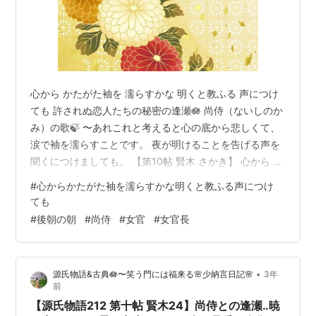
心から かたがた袖を 濡らすかな 明くと教ふる 声につけ
ても 許されぬ恋人たちの秘密の逢瀬🪷 尚侍（ないしのか
み）の歌🍃 〜あれこれと考えると心の底から悲しくて、
涙で袖を濡らすことです。 夜が明けることを告げる声を
聞くにつけましても。 【第10帖 賢木 さかき】 心から か
たがた袖《そで》を 濡《ぬ》らすかな 明くと教ふる 声
#
心からかたがた袖を濡らすかな明くと教ふる声につけ
につけても 尚侍のこう言う様子はいかにもはかなそうで
ても
あった。 歎《なげ》きつつ 我が世はかくて 過ぐせとや
#
後朝の朝
#
尚侍
#
女官
#
女官長
胸のあくべき 時ぞともなく 落ち着いておられなくて源氏
は別れて出た。 まだ朝に遠い暁月夜で、 霧が一面に降っ
ている中を 簡単な狩衣《かりぎぬ》姿で歩いて行く源氏
•
源氏物語&古典🪷〜笑う門には福来る🌸少納言日記🌸
3年
は…
前
【源氏物語212 第十帖 賢木24】尚侍との逢瀬‥暁