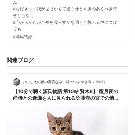
ん
た。 よく似たことなどを近ごろは初めほど感ぜずにいた
#
なげきつつ我が世はかくて過ぐせとや胸のあくべき時
源氏は、 今さらのように驚くべく酷似した二女性である
ぞともなく
と思って、 苦しい…
#
心からかたがた袖を濡らすかな明くと教ふる声につけ
ても
#
源氏物語
関連ブログ
•
いにしえの都の高貴なネコ様のつぶやき🌸
2年前
【10分で聴く源氏物語 第10帖 賢木6】 朧月夜の
尚侍との逢瀬を人に見られる💦藤壺の宮での情念
を抑えきれない懲りない源氏。宮は仏力で止めよ
うと祈祷までされる。懲りない源氏は寝所に近づ
く by 🙀