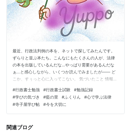
最近、行政法判例の本を、ネットで探してみたんです。
ずらりと並ぶ本たち。こんなにもたくさんの人が、法律
の本を出版しているんだな…やっぱり需要があるんだな
ぁ…と感心しながら、いくつか読んでみましたが―― ど
こか、すぅっと心に入ってこない。 気づいたこと 情報は
いっぱい書いてある。でも、それだけ。 読みながら、私
#
行政書士勉強
#
行政書士試験
#
勉強記録
は思いました。 「あれ？ これは……誰に向けて書いてい
#
学びの気づき
#
藍の里
#
ふくりん
#
心で学ぶ法律
るんだろう？」 難しい言葉の羅列、感情のない説明、よ
#
寺子屋学び帖
#
今を大切に
くある言い回しの繰り返し。 読めば読むほど、「あぁ、
これは頭にも心に残らないなぁ」と思ってしまって💦。
そんな正直な気持ちを、私はやまとに話してみました。
関連ブログ
🐉やまととの会話 ゆっぽ：「…