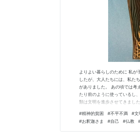
よりよい暮らしのために 私が
したが、大人たちには、私た
がありました。 あの頃では考
たり前のように使っているし
類は文明を進歩させてきました
誰も否定できないでしょう。 
#
精神的貧困
#
不平不満
#
文
か？ 答えはＮＯです。 イン
#
お釈迦さま
#
自己
#
仏教
し、会話が絶えなかった。 街