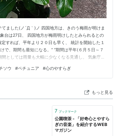
バテてました(ノ´Д｀)ノ 四国地方は、きのう梅雨が明けま
方気象台は27日、 四国地方が梅雨明けしたとみられるとの
“確定すれば、平年より２０日も早く、 統計を開始した１
けで、期間も最短になる。” “期間は平年(６月５日～７
雨期間としては雨量も大幅に少なくなる見通し。 気象庁は
過を考慮して９月に確定させる。” (『高知新聞』
チソウ
#
ペチュニア
#
心のやすらぎ
雨明け 早すぎる！！ 水不足が心配ですよね・・・ 農作物にも
もっと見る
7
ブックマーク
公園喫茶 - 「好奇心とやすら
ぎの音楽」を紹介するWEB
マガジン