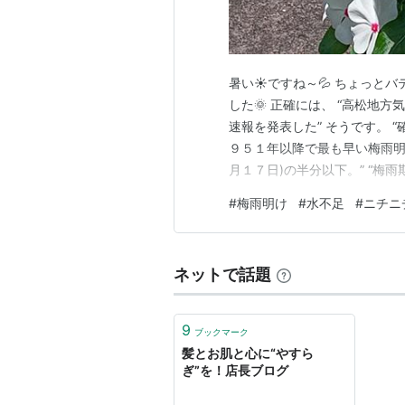
暑い☀️ですね～💦 ちょっと
した🌞 正確には、 “高松地
速報を発表した” そうです。 
９５１年以降で最も早い梅雨明
月１７日)の半分以下。” “梅
梅雨の期間について、天候の経
#
梅雨明け
#
水不足
#
ニチニ
2025.6.28(土)より) 梅
影響がでる…
ネットで話題
9
ブックマーク
髪とお肌と心に“やすら
ぎ”を！店長ブログ