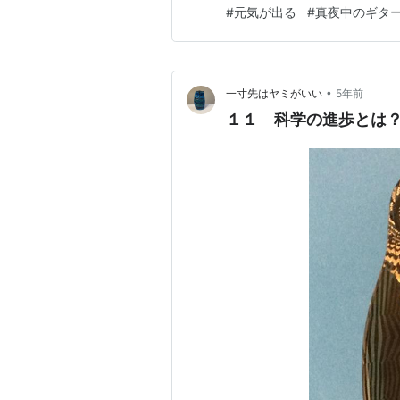
#
元気が出る
#
真夜中のギタ
けのことがあったので音楽を進
•
一寸先はヤミがいい
5年前
１１ 科学の進歩とは