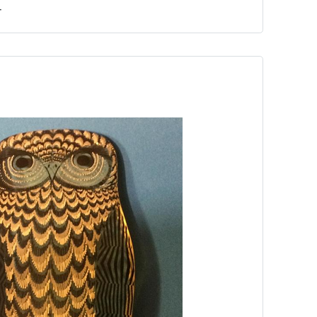
ー
んで…
？