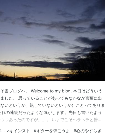
ログへ。 Welcome to my blog. 本日はどういう
ました。 思っていることがあってもなかなか言葉に出
こないというか、熟していないというか）ことってありま
それの連続だったような気がします。先日も書いたよう
つつあったのですが。。。 いまでこそヘラヘラと普通
たりしてますが、、、音楽を自ら進んで聞くことを避けて
#
エレキインスト
#
ギターを弾こうよ
#
心のやすらぎ
本大震災直後です（十年以上前になりますが）。 あれだ