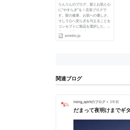
りんりんのブログ、髪とお肌と心
に“やすらぎ”を！店長ブログで
す。髪の健康、お肌への優しさ、
そして心へ安らぎを与えることを
コンセプトに製品を選択した、製
品は、皆様に実感頂けるよりよい
ameblo.jp
製品であると自信をもっておりま
す。そして、全ての女性の髪と心
の幸せを願って、安心で、質の高
い製品をお届けします。髪とお...
関連ブログ
•
rising_spiritのブログ
3年前
だまって夜明けまでギ