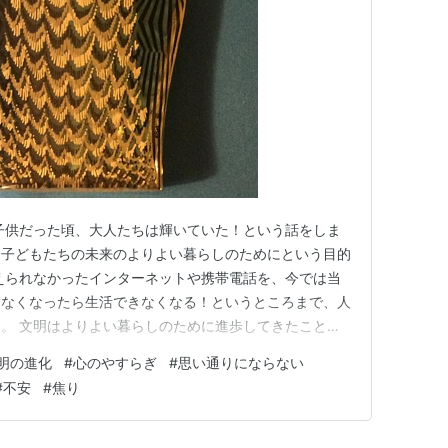
子供だった頃、大人たちは輝いていた！という話をしま
ち子どもたちの未来のよりよい暮らしのためにという目的
えられなかったインターネットや携帯電話を、今では当
、なくなったら生活できなくなる！というところまで、人
。 文明はよりよい暮らしのために進歩してきたことは
では、私たちは以前と比較してより幸せになりました
明の進化
#
心のやすらぎ
#
思い通りにならない
ターネットや携帯のなかったあの頃、家族みんなで食事を
#
不安
#
焦り
の人々は生き生きと働き、み…