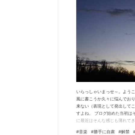
いらっしゃいまっせ～。ようこそ当ブ
風に書こうか久々に悩んでおり
来ない（表現として発出して
すよね。 ブログ始めた当初は
に最近はそんな感じも薄れてき
に大好きな音楽や曲の話をし
#
音楽
#
勝手に自粛
#
解禁
いた時期がありまして。 東日