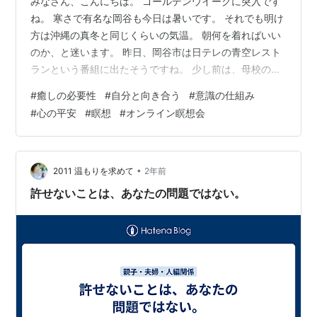
みなさん、こんにちは。 ゴールデンウイークに突入です
ね。 寒さで有名な岡谷も今日は暑いです。 それでも明け
方は沖縄の真冬と同じくらいの気温。 朝何を着ればいい
のか、と迷います。 昨日、岡谷市は日テレの青空レスト
ランという番組に出たそうですね。 少し前は、母校の狛
江高校がテレビに出てるよ！と、小学校の時のお友達が
#
癒しの必要性
#
自分と向き合う
#
意識の仕組み
FBで教えてくれました。 沖縄から信州に移住してもうす
#
心の平安
#
瞑想
#
オンライン瞑想会
ぐ2年になります。 沖縄は日本でありながら県外の人に
とって特別な場所という感じがありますが、信州は、こ
れぞ日本の中の日本、という感じがします。 私にとって
はどちらも格別にすてきです。 生まれも育ちも東京だっ
•
2011 温もりを求めて
2年前
たので、本当に勉強になること…
許せないことは、あなたの問題ではない。