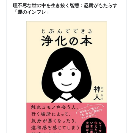
知への探究心畏怖心がなくな…
理不尽な世の中を生き抜く智慧：忍耐がもたらす
「運のインフレ」