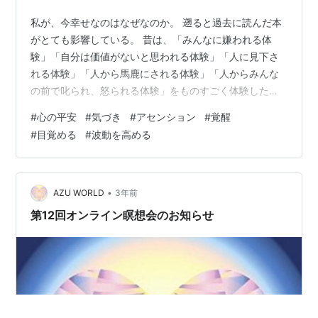
私が、今幸せなのはなぜなのか。 遡ると過去に読んだ本
がとても影響している。 昔は、「みんなに嫌われる体
験」「自分は価値がないと思われる体験」「人に見下さ
れる体験」「人から馬鹿にされる体験」「人からみんな
の前で叱られ、怒られる体験」をものすごく体験したく
て、ずっと思い出さないようにしてきた。 今はもう思い
#
心の平安
#
気づき
#
アセンション
#
覚醒
出しました。自分は純粋で大きな限りない、完璧な空間
#
目覚める
#
波動を高める
で、全知全能で、お金もどんどん生み出すことができる
意識であると。しっかりはっきり思い出した。 だから次
からは「みんなから好かれて、みんなからあこがれる存
在になる物語」「お金をどんどん生み出し次から次へと
•
AZU WORLD
3年前
お金が湧き水のように湧いて出てくる体験」「や…
第12回オンライン瞑想会のお知らせ