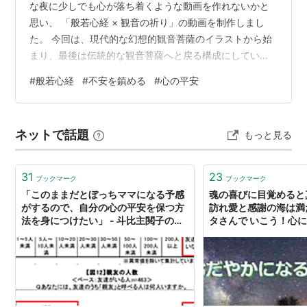
な夜に少しでも心が落ち着くような動画を作れないかと
思い、 「般若心経 × 観音の祈り」の動画を制作しまし
た。 今回は、現代的な幻想的観音菩薩のイラストから始
まり、最後は伝統的な観音菩薩へと戻る構成にしていま
す。 少しずつ心が静まり、最後に安心感の中へ戻ってい
#
般若心経
#
不安を鎮める
#
心の平安
くような流れを意識しました。 音楽も、やさしく寄り添
うような響きを目指しています。 眠れない夜、不安な
時、心が疲れている時に、 そっと流していただけたら嬉
ネットで話題
もっと見る
しいです。 ▼動画はこちら 心を静める般若心経の動画-
YouTube もし少しでも心が軽くなったら、高評価やチャ
ンネル登録を…
31
23
ブックマーク
ブックマーク
「このままだとぼっちママになる予感
魂の喜びに目覚めると
がするので、自分の心の平安を保つ方
訪れ愛と感謝の海は満た
法を身につけたい」 - 斗比主閲子の姑
タさんで いこう！心
日記
葉