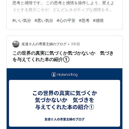
思考と感情です。 この思考と感情を操作しよう、変えよ
うとする努力こそが、どんどんネガティブな感情を大き
くさせ、苦しみを増大させるというしくみになっていま
#
いい気分
#
悪い気分
#
心の平安
#
思考
#
感情
す。 ですから、自分の中に入ってくる思考（声）と感情
（苦しみの感覚など）を一切変えてはいけません。 よく
自分を受け入れましょう、許しましょうとかいいますよ
•
ね。それは思考と感情を変えないでそのままにしますよ
友達０人の専業主婦のブログ
3年前
という意味です。 思考と感情を変えないままでいると大
この世界の真実に気づくか気づかないか 気づき
変なことになるのではないかと思って、何と…
を与えてくれた本の紹介①