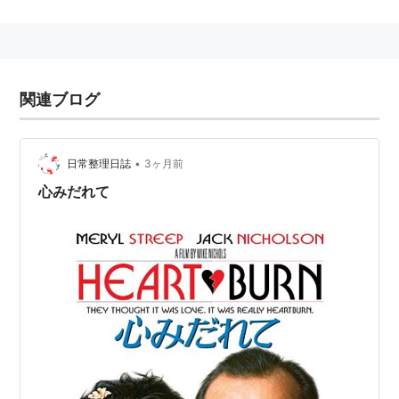
原作・脚本：
ノーラ・エフロン
リスト::外国の映画::題名::か行
関連ブログ
•
日常整理日誌
3ヶ月前
心みだれて