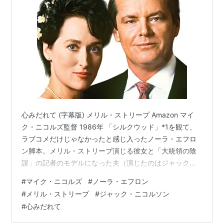
心みだれて (字幕版) メリル・ストリープ Amazon マイ
ク・ニコルズ監督 1986年 「シルクウッド」*1を観て、
ラブコメだけじゃなかったと感じ入ったノーラ・エフロ
ン脚本。メリル・ストリープ演じる彼女と「大統領の陰
謀」の記者のモデルになった夫（演じたのはジャック・
ニコルソン）とのことを元にしたといわれる物語 みんな
#
マイク・ニコルズ
#
ノーラ・エフロン
が「あの人のことね」と思い当たるストーリーをこれだ
#
メリル・ストリープ
#
ジャック・ニコルソン
け描くプロ根性。「これを売り物にするしかない」って
#
心みだれて
ところか。映画の中でも登場人物たちがなにかあるたび
「このことを書こう」という話になっていたな。 若い頃