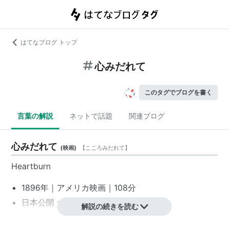
はてなブログ トップ
心みだれて
このタグでブログを書く
言葉の解説
ネットで話題
関連ブログ
心みだれて
(
映画
)
【
こころみだれて
】
Heartburn
1896年｜
アメリカ映画
｜108分
日本公開：1986年10月10日
解説の続きを読む
監督：
マイク・ニコルズ