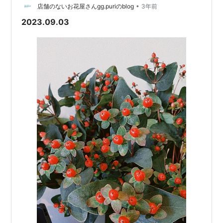
のに触れることは、ストレスや不安を和らげ、心に余裕
•
店舗のないお花屋さんgg.puriのblog
3年前
をもたらします。 忙しい日々か…
2023.09.03