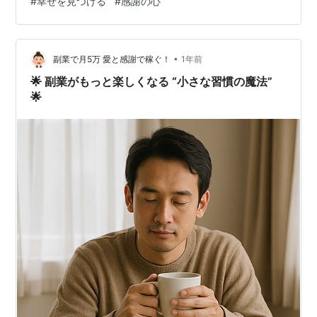
#
幸せを見つける
#
感謝の心
すヒントをご紹介します。 小さな気付きを大切にするこ
とで、心が軽くなり、今ある日常がもっと豊かに感じら
れるようになります。 すぐに取り入れられる実践的な方
法もまとめていますので、ぜひ最後まで読んでみてくだ
•
副業で月5万 愛と感謝で稼ぐ！
1年前
さい。 なぜ日常の幸せに気づけない…
🌟 副業がもっと楽しくなる “小さな習慣の魔法”
🌟