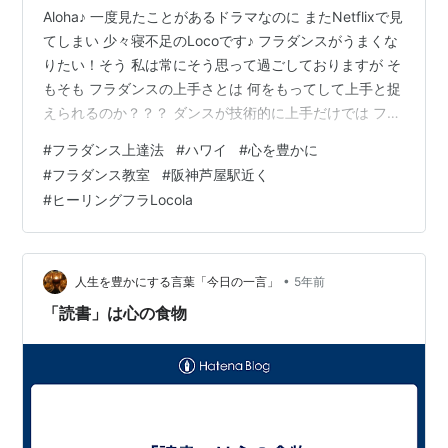
Aloha♪ 一度見たことがあるドラマなのに またNetflixで見
てしまい 少々寝不足のLocoです♪ フラダンスがうまくな
りたい！そう 私は常にそう思って過ごしておりますが そ
もそも フラダンスの上手さとは 何をもってして上手と捉
えられるのか？？？ ダンスが技術的に上手だけでは フラ
ダンスが上手いとは 言い難いのではないか…？ フラダン
#
フラダンス上達法
#
ハワイ
#
心を豊かに
スは歌詞の意味に 合わせて ハンドモーションなど 振り
#
フラダンス教室
#
阪神芦屋駅近く
付けがあてられる。 フラダンサーはその物語を伝える ス
#
ヒーリングフラLocola
トーリーテラーの役目がある。 なので 上述したように
ダンスがどれだけ技術的にうまくとも 「表現力。」 その
物語を自分なりに理解し 感情までも踊りにの…
•
人生を豊かにする言葉「今日の一言」
5年前
「読書」は心の食物