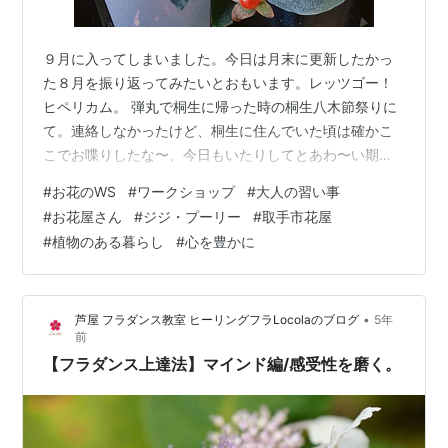
９月に入ってしまいました。今日は月末に更新したかっ
た８月を振り返ってみたいとおもいます。レッツゴー！
ヒペリカム。 弾丸で桐生に帰った時の桐生八木節祭りに
て。連絡しなかったけど、桐生に住んでいた頃は確かこ
こでお喋りしたな〜、今日もいたりしてとあわ〜い期待
を胸に元花屋の先輩&お友達との思い出の地(開放してい
#
お花のWS
#
ワークショップ
#
大人の習い事
る葬祭場の駐車場)へ行くとその元先輩＆友達がクレープ
#
お花屋さん
#
ジジ・プーリー
#
取手市花屋
屋さんをしてました。えっ？？？？？！ たしかに4年
#
植物のある暮らし
#
心を豊かに
前、クレープ屋さんがやりたい。と言っていたけどまさ
かまさかで驚き。三日間のお祭りで(行ったのは最終日)
「三日間やってたの？」と聞いたら「今日が初めて」
•
芦屋 フラダンス教室 ヒーリングフラLocolaのブログ
5年
「他のイベントにも出してるの？」「今日が初…
前
【フラダンス上達法】マインド編/感受性を磨く。