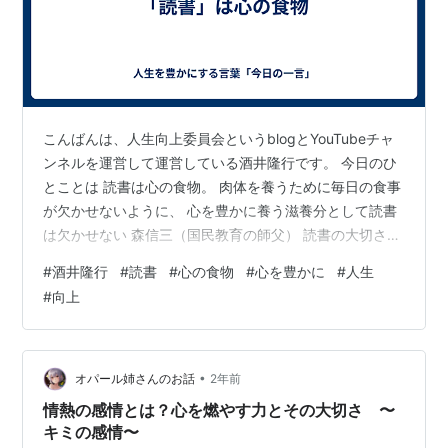
こんばんは、人生向上委員会というblogとYouTubeチャ
ンネルを運営して運営している酒井隆行です。 今日のひ
とことは 読書は心の食物。 肉体を養うために毎日の食事
が欠かせないように、 心を豊かに養う滋養分として読書
は欠かせない 森信三（国民教育の師父） 読書の大切さを
改めて感じました。 今日も1日お疲れ様でした、明日も宜
#
酒井隆行
#
読書
#
心の食物
#
心を豊かに
#
人生
しくお願いします
#
向上
•
オパール姉さんのお話
2年前
情熱の感情とは？心を燃やす力とその大切さ 〜
キミの感情〜