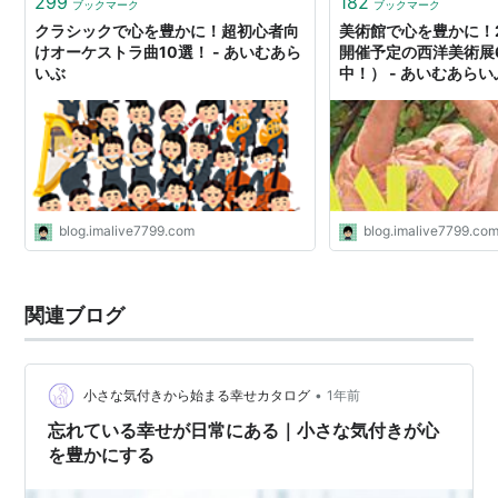
299
182
ブックマーク
ブックマーク
クラシックで心を豊かに！超初心者向
美術館で心を豊かに！2
けオーケストラ曲10選！ - あいむあら
開催予定の西洋美術展
いぶ
中！） - あいむあらい
blog.imalive7799.com
blog.imalive7799.co
関連ブログ
•
小さな気付きから始まる幸せカタログ
1年前
忘れている幸せが日常にある｜小さな気付きが心
を豊かにする