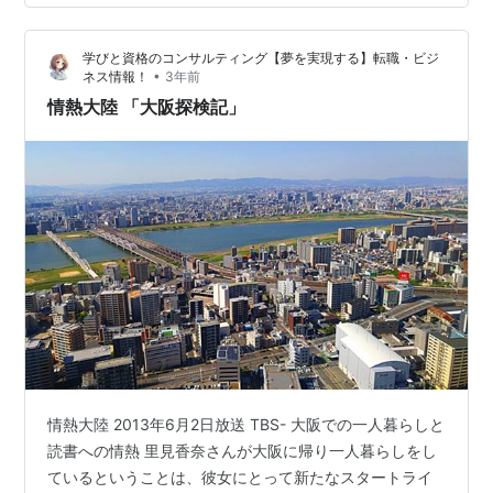
しれません。 ■豊かさは、外にあるもの？ 私たちは、何
かを得ることで「満たされたい」と思いがちです。お金
学びと資格のコンサルティング【夢を実現する】転職・ビジ
や仕事、パートナー、環境、評価…。 もちろん、それら
•
ネス情報！
3年前
があることで安心できたり、生…
情熱大陸 「大阪探検記」
情熱大陸 2013年6月2日放送 TBS- 大阪での一人暮らしと
読書への情熱 里見香奈さんが大阪に帰り一人暮らしをし
ているということは、彼女にとって新たなスタートライ