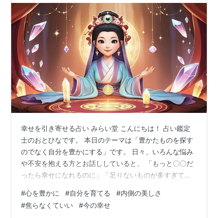
幸せを引き寄せる占い みらい堂 こんにちは！ 占い鑑定
士のおとひなです。 本日のテーマは「豊かたものを探す
のでなく自分を豊かにする」です。 日々、いろんな悩み
や不安を抱える方とお話ししていると、 「もっと〇〇だ
ったら幸せになれるのに」「足りないものが多すぎて、
前に進めない」 そんな言葉をよく耳にします。 でも、実
#
心を豊かに
#
自分を育てる
#
内側の美しさ
はその“足りなさ”は、本当は「足りない」のではな
#
焦らなくていい
#
今の幸せ
く、“外”に豊かさを求めているから見えてしまうものかも