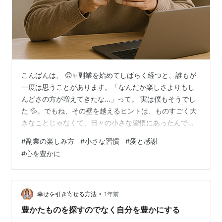
こんばんは、 😊✨副業を始めてしばらく経つと、誰もが
一度は思うことがあります。「なんだか楽しさよりもし
んどさの方が増えてきたな…」って。 実は僕もそうでし
た 💦。でもね、その壁を越えるヒントは、ものすごく大
きなことじゃなくて、日々の小さな習慣にあったんです
🌱。 今日は、副業を“無理なく、楽しく”続けるために役
#
副業の楽しみ方
#
小さな習慣
#
愛と感謝
立った小さな魔法をご紹介します。 1️⃣ 朝いちばんに「あ
#
心を豊かに
りがとう」をつぶやく 🙏 朝起きて、まだ頭がぼんやりし
ているときに、声に出して「ありがとう」と言ってみ
る。対象はなんでもいいんです。 「今日も目が覚めたこ
とにありがとう」「温かい布団にありがとう」「昨日の
•
幸せを引き寄せる方法
1年前
自分にありがとう」 これ、…
豊かたものを探すのでなく自分を豊かにする