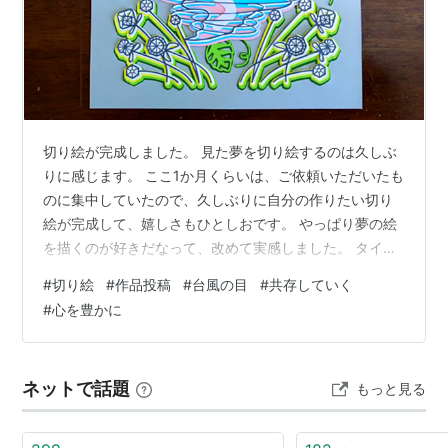
切り絵が完成しました。 見た夢を切り絵するのは久しぶ
りに感じます。 ここ1か月くらいは、ご依頼いただいたも
のに集中していたので、久しぶりに自分の作りたい切り
絵が完成して、嬉しさもひとしおです。 やっぱり夢の絵
を描くのが好きだなって、改めて実感しました。 タイト
ルは「色づく心」です。 1か月以上前に見た夢の絵です。
#
切り絵
#
作品投稿
#
台風の目
#
共存していく
台風の目みたいな人というか、周りを寄せ付けない空間
#
心を豊かに
の中に人がいて、少しずつその人に色が付いていくとい
う感じの夢でした。 不思議な夢でしたが、嫌な夢ではあ
りませんでした。 基本的に色の無いグレーな空間で、周
ネットで話題
もっと見る
囲の草花が吹き飛ばされていくのですが、渦の中心に見
える人らしきものにも色が無いか…