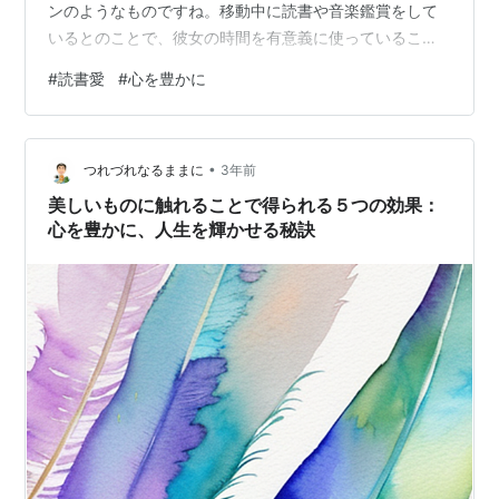
ンのようなものですね。移動中に読書や音楽鑑賞をして
いるとのことで、彼女の時間を有意義に使っていること
が分かります。最近は石井慧さんの本を読んだそうで、
#
読書愛
#
心を豊かに
どんな本なのか、里見さんの感想にも興味が湧きます
ね。読書は知識を広げるだけでなく、心を豊かにしてく
れるものです。私も是非彼女がおすすめする本を読んで
•
みたいです！ 将棋への情熱と日々の努力 大阪での暮らし
つれづれなるままに
3年前
の中で、里見さんは将棋会館に毎日通い、過去の戦いを
美しいものに触れることで得られる５つの効果：
記した棋譜を見て研鑽を積んでいる…
心を豊かに、人生を輝かせる秘訣