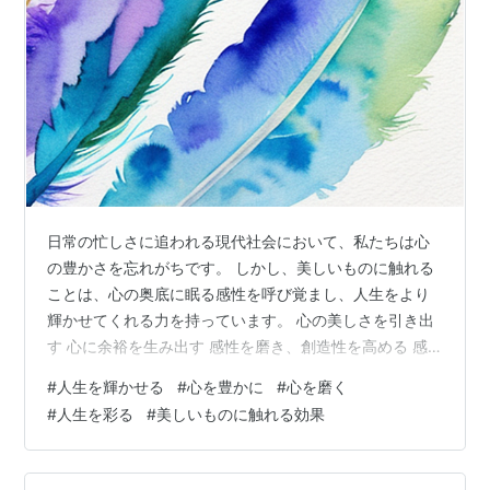
日常の忙しさに追われる現代社会において、私たちは心
の豊かさを忘れがちです。 しかし、美しいものに触れる
ことは、心の奥底に眠る感性を呼び覚まし、人生をより
輝かせてくれる力を持っています。 心の美しさを引き出
す 心に余裕を生み出す 感性を磨き、創造性を高める 感
謝の気持ちを持つ 自分自身を大切にする まとめ 心の美
#
人生を輝かせる
#
心を豊かに
#
心を磨く
しさを引き出す 美しい音楽、絵画、自然など、五感を通
#
人生を彩る
#
美しいものに触れる効果
じて美しいものに触れることで、心が豊かな感動に包ま
れます。 その感動は内面の美しさを引き出し、人として
の魅力を高めてくれます。 心に余裕を生み出す 美しいも