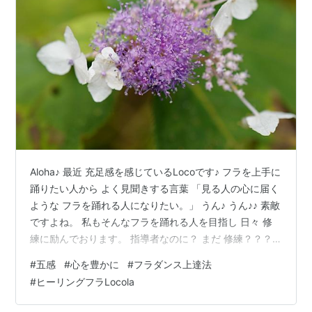
Aloha♪ 最近 充足感を感じているLocoです♪ フラを上手に
踊りたい人から よく見聞きする言葉 「見る人の心に届く
ような フラを踊れる人になりたい。」 うん♪ うん♪♪ 素敵
ですよね。 私もそんなフラを踊れる人を目指し 日々 修
練に励んでおります。 指導者なのに？ まだ 修練？？？
と 思われたでしょうか？ ここがフラダンスの奥深いとこ
#
五感
#
心を豊かに
#
フラダンス上達法
ろ どこまで行っても 終わりのない修練の旅。 少しづつ
#
ヒーリングフラLocola
上手に踊れるようになったらなったで、 まだまだ学ぶと
ころは多くあります。 だから ずーっと踊り続けているの