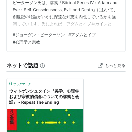
ピーターソン氏は、講義「Biblical Series IV：Adam and
Eve：Self-Consciousness, Evil, and Death」において、
創世記の物語がいかに深遠な知恵を内包しているかを強
調しています。氏によれば、アダムとイブやカインとア
ベルといった物語は、わずか数段落の短い記述にもかか
#
ジョーダン・ピーターソン
#
アダムとイブ
わらず、膨大な情報量と洞察を含んでおり、読み返すた
#
心理学と宗教
びに新たな層が見えてくると語っています。 ピーターソ
ン氏は、これらの物語を単なる宗教的寓話ではなく「人
類が長い時間をかけて共同体の中で培ってきた知恵の結
ネットで話題
もっと見る
晶」と位置づけています。神…
6
ブックマーク
ウィトゲンシュタイン『美学、心理学
および宗教的信念についての講義と会
話』 - Repeat The Ending