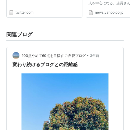
人を中心になる。店員さ
さんとの間で話題も自ず
twitter.com
news.yahoo.co.jp
い人とのコミュニケーシ
が最大の魅力とも...
関連ブログ
•
100点やめて60点を目指す ご自愛ブログ
3年前
変わり続けるブログとの距離感