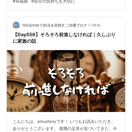
#
幸福感
#
自分の気持ちを大切に
てしまう。 では、なぜそんな風に思ってしまうのか考え
てみました。 ・自分の心に自信を持つことができない。
・嫌われたくない。（気持ちの裏側には存在をアピール
したい。でも目立つようなアピールはしたくない！ ・人
•
100点やめて60点を目指す ご自愛ブログ
5年前
の顔色が気になる。（気持ちが外を向い…
【Day559】そろそろ前進しなければ｜久しぶり
に家族の話
こんにちは、emustanyです！ いつもお読みいただき、
ありがとうございます。 復職の足音が近づいてきた、今