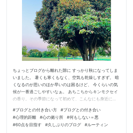
ちょっとブログから離れた隙に すっかり秋になってしま
いました。 暑くも寒くもなく、空気も乾燥しすぎず。 暗
くなるのが思いのほか早いのは困るけど、 今くらいの気
候が一番過ごしやすいなぁ。 あちこちからキンモクセイ
の香り。その季節になって初めて、こんなにも身近にた
くさん植えられてたのかと知る木の1つ。 休職中はほぼ毎
#
ブログとの付き合い方
#
ブログとの付き合い
日書いていたブログ。 復職後も、最初は短時間勤務だっ
#
心理的距離
#
心の拠り所
#
何もしない＝悪
たのもあり、 久しぶりの仕事と生活/家庭の両立に悩む様
#
60点を目指す
#
久しぶりのブログ
#
ルーティン
を せっせと書き続けました。 いつからかブログは 週末