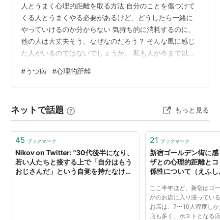
人とうまく心理的距離を取る方法 自分のことを傷つけて
くる人とうまくやる必要があるけど、どうしたら一緒に
やっていけるのか分からない 気持ち的に消耗するのに、
他の人は大丈夫そう。なぜなのだろう？ そんな風に感じ
た人がいるのではないでしょうか。 私も人が今まで以上
に怖くなって、人間関係がより悪化し、うつ病になりま
#
うつ病
#
心理的距離
した。 そして皮肉にもうつ病から脱出するには、人が怖
い感覚を減らす必要がありました。 今から話す方法は私
が実際に人と話すのが辛くなったときに行なっているこ
ネットで話題
もっと見る
とです。 ぜひ参考にしてもらえたらと思います！ なぜ人
と話すのが辛くなる？ 人との心理的距離が合っていない
からです。 近すぎればお互いに無…
45
21
ブックマーク
ブックマーク
Nikov on Twitter: "30代後半になり、
新宿ゴールデン街に感
若い人たちと接する上で「自分はもう
ザとの心理的距離とコ
おじさんだ」という自覚を持たなけれ
係性について（えふしん）
ばと思うのですが、色々なおじさん達
Yahoo!ニュース
ここ半年ほど、新宿はゴ
を観察してみて思うのは、清潔感やユ
かのお店に入り浸っている
ーモアも大切ですが、一番重要なのは
お店は、7〜10人程度し
「距離感」だと思う。物理的心理的距
店も多く、ホストとなる
離感。相… https://t.co/GVTntxvxRP"