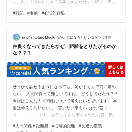
し、向こうはわたしを「苗字にさん付け」で呼ぶ。呼び
やすく呼んでいただいていいのだけど、少しだけ、わた
#
雑記
#
名前
#
心理的距離
しも名前で呼ばれたい欲求がある。名前で呼ばれると、
なんとなく心理的距離が縮まったと感じるのは、わたし
だけだろうか。10代のころに、「何て呼べばいい？」
•
「〇〇（名前）でいいよ～」「〇〇（名前の一部をもじ
unchantotaro blog💫心が元気になるといいな🤗
5年前
ったあだ名）って呼んで！」なんて話していたころが懐
仲良くなってきたらなぜ、距離をとりたがるのか
かしい。そんなに呼んでほしければ、名前で呼んでほし
な？？？
いと…
せっかく話せるようになっても、足がすくんで前に進め
ない。 人間関係って難しいですね。 どうしてだろう？？
今回はこんな人間関係について考えたいと思います。 本
当は仲良くなりたいし、言いたい事もいっぱい言っ
て・・・・。 でも、自分にそんな事をされたら良い気持
ちがしないだろう。 こんな事を言うと相手を傷つけちゃ
#
人間関係＃距離感
#
心理的距離
#
友達の定義
うかも・・・・。そんな事を思うと心にブレーキをかけ