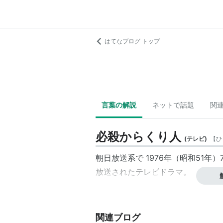
はてなブログ トップ
言葉の解説
ネットで話題
関
必殺からくり人
(
テレビ
)
【
ひ
朝日放送
系で 1976年（昭和51年）
放送された
テレビドラマ
。
関連ブログ