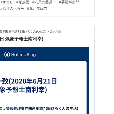
りすまし
#
家族愛
#
八尺の藤兵ヱ
#
夢屋時次郎
ハ待ッテル一報ドウゾ」1976.9.17 行方不明の子を求める親心
#
八寸のへろ松
#
花乃屋仇吉
•
界関連用語? (旧ひろくんの生活)
2ヶ月前
1日 気象予報士南利幸)