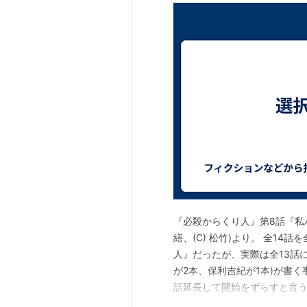
『必殺からくり人』第8話『私
繕、(C) 松竹)より。 全1
人』だったが、実際は全13話
が2本、保利吉紀が1本)が書
話延長して開始をずらすと言う
書いた話はどれも完成度が高