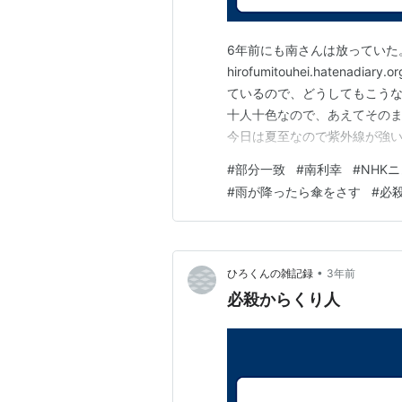
6年前にも南さんは放っていた。だが hir
hirofumitouhei.haten
ているので、どうしてもこう
十人十色なので、あえてそのまま
今日は夏至なので紫外線が強
方法を聞いた。石橋アナが日
#
部分一致
#
南利幸
#
NHK
ん「私は帽子。これで紫外線を
#
雨が降ったら傘をさす
#
必
•
ひろくんの雑記録
3年前
必殺からくり人