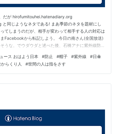
ofumitouhei.hatenadiary.org
adiary.org と同じようなネタである! まあ季節のネタを題材にし
なってしまうのだが、相手が変わって相手する人の対応は
Facebookから転記しよう。 今日の南さん(全国放送)
いそうな。でウダウダと述べた後、石橋アナに紫外線防止
傘を使っていると答えると南さんは懐から帽子を出し南さ
ニュース おはよう日本
#
防止
#
帽子
#
紫外線
#
日傘
防止。」と被りながら言うのであった。 ほ…
殺からくり人
#
世間の人は指をさす