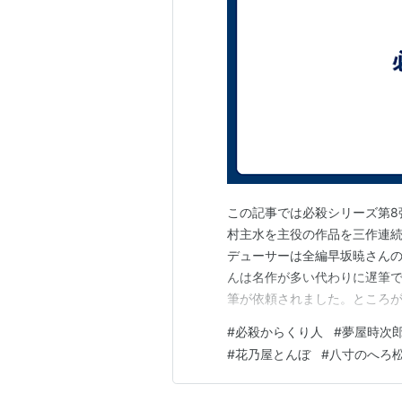
この記事では必殺シリーズ第8
村主水を主役の作品を三作連
デューサーは全編早坂暁さん
んは名作が多い代わりに遅筆で
筆が依頼されました。ところが
でそのうち3本(第6話と第9話
#
必殺からくり人
#
夢屋時次
した。 この作品の舞台は天保
#
花乃屋とんぼ
#
八寸のへろ
いたこと引き回しの時に現代の