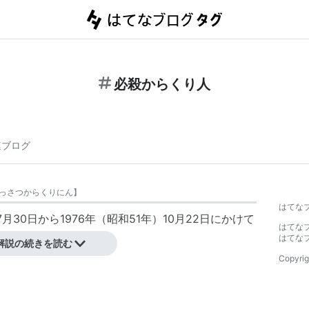
必殺からくり人
連ブログ
っさつからくりにん
】
はてな
7月30日から1976年（昭和51年）10月22日にかけて
はてな
はてな
解説の続きを読む
Copyrig