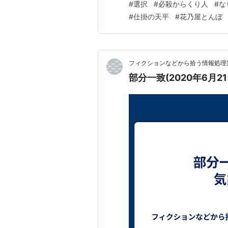
#
選択
#
必殺からくり人
#
な
agua.jpn.org 第8話「私
#
仕掛の天平
#
花乃屋とんぼ
につけこみ、ニセモ…
フィクションなどから拾う情報処理業
部分一致(2020年6月2