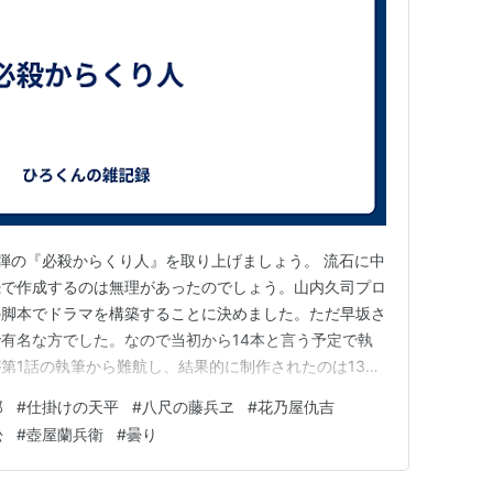
弾の『必殺からくり人』を取り上げましょう。 流石に中
続で作成するのは無理があったのでしょう。山内久司プロ
の脚本でドラマを構築することに決めました。ただ早坂さ
有名な方でした。なので当初から14本と言う予定で執
第1話の執筆から難航し、結果的に制作されたのは13本
が中村勝行で第10話が保利吉紀)が他の人の担当になりま
郎
#
仕掛けの天平
#
八尺の藤兵ヱ
#
花乃屋仇吉
の改革の頃。第1話で鼠小僧が引き回しの時に化粧をして
松
#
壺屋蘭兵衛
#
曇り
銀座の歩行者天…