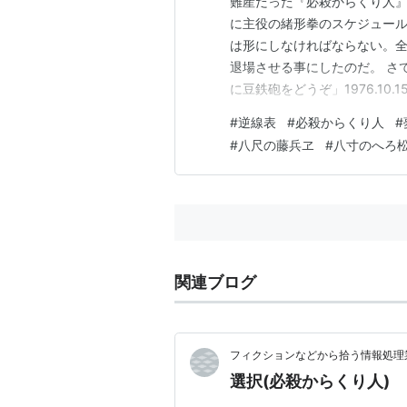
難産だった『必殺からくり人』
に主役の緒形拳のスケジュー
は形にしなければならない。全
退場させる事にしたのだ。 さてあら
に豆鉄砲をどうぞ」1976.1
く。「過去の女」に似た岡場
#
逆線表
#
必殺からくり人
#
指揮した幕閣を狙うスナイパ
#
八尺の藤兵ヱ
#
八寸のへろ
引き鉄をひくまでが尺をと…
関連ブログ
フィクションなどから拾う情報処理業
選択(必殺からくり人)