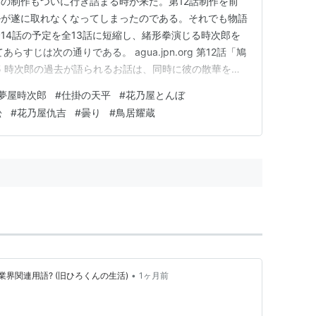
の制作もついに行き詰まる時が来た。第12話制作を前
ルが遂に取れなくなってしまったのである。それでも物語
14話の予定を全13話に短縮し、緒形拳演じる時次郎を
すじは次の通りである。 agua.jpn.org 第12話「鳩
0.15 時次郎の過去が語られるお話は、同時に彼の散華を描
所の女を救ってくれた蘭医の横死を見た彼は、蛮社の獄を
夢屋時次郎
#
仕掛の天平
#
花乃屋とんぼ
ーとなる。仲間と訣別し暗殺の時を待ち塔に籠る時次郎、
松
#
花乃屋仇吉
#
曇り
#
鳥居耀蔵
•
界関連用語? (旧ひろくんの生活)
1ヶ月前