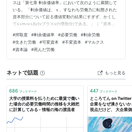
スは「第七章 剰余価値率」において次のように展開して
いる。 「剰余価値は、ｖ、すなわち労働力に転態された
資本部分について起る価値変動の結果にすぎず、かくし
てv+m=v+Δv(vプラスvの増加分)である。」（『資本
論』長谷部訳、青木書店版、三八〇頁） 「労働力の購入
#
搾取度
#
剰余価値率
#
必要労働
#
剰余労働
に投下された資本部分は、一定分量の対象化された労働
#
生きた労働
#
可変資本
#
不変資本
#
マルクス
であり、かくして、購買された労働力の価値と同じく不
#
資本論
#
死んだ労働
変の価値量である。だが、生産過程そのものにおいて
は、投下された90ポンドのかわりに自らを実証しつつあ
る労働力が現われ、死んだ労働のかわりに生きた労働が
ネットで話題
もっと見る
現われ、静止量のかわりに流動量が…
686
447
ブックマーク
ブックマーク
大学の授業料を払うために最賃で働い
ところてん on Twitt
た場合の必要労働時間の推移を大雑把
企業をなぜ潰さないか
に計算してみる - 情報の海の漂流者
視点だけど、 大企業
と 「稼働の波に応じ
わせて、社員を増減（
難しいから、稼働の波
注で吸収している」 