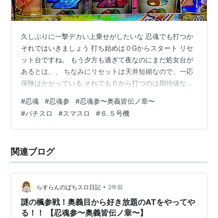
久しぶりに一撃デカい上乗せがしたいな 忍魂でも打つか
それではいきましょう 打ち始めは０Gからスタート リセ
ット台ですね。 もう夕方も過ぎて夜なのにまだ処女台が
あるとは、、 ちなみにリセットは天井短縮なので、一応
保険はかかっている それでも０から打つのは期待値ない
ですけどね ってなわけで１周期目 ここで当たってくれた
#
忍魂
#
忍魂参
#
忍魂参〜奥義皆伝ノ章〜
ら楽なんだよな ちなみにさっきのチャンス目で直撃取っ
#
パチスロ
#
スマスロ
#
６.５号機
ていればもっと楽 １２.５％ですかね これを取ったんで
しょう ６７GでCZや！！ デカ過ぎ しかもこのCZめちゃ
くちゃうまいのよ とりあえず小役を引けばええ するとこ
関連ブログ
うです 簡単やな！！ ここまできたらチャンスですよ 演
出中はリー…
•
らすらんのぱちスロ日記
2年前
謎の楓参戦！奥義目から好き放題のATをやってや
る！！ 【忍魂参〜奥義皆伝ノ章〜】