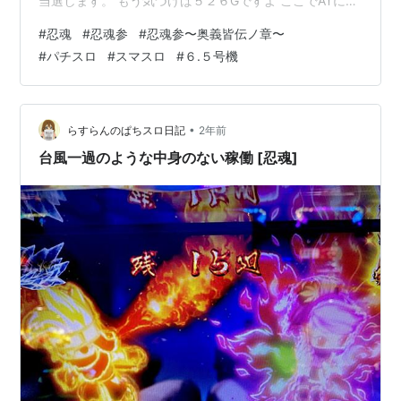
当選します。 もう気づけば５２６Gですよ ここでATに入
れられないともう天井が見えてきますね そんなわけで再
#
忍魂
#
忍魂参
#
忍魂参〜奥義皆伝ノ章〜
プレー分ももうないんでね、 ちゃっちゃか決めちゃいま
#
パチスロ
#
スマスロ
#
６.５号機
しょう 正直ここでの抽選よく分かっていないんですよね
小役を引けばいいのですが、引けなかった時のどうのこ
うのとか なんやかんやですね ってことで適当にレバーを
叩いていると確定します ありがたいですね〜〜 そんじ
•
らすらんのぱちスロ日記
2年前
ゃ、ここでリー…
台風一過のような中身のない稼働 [忍魂]