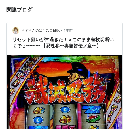
関連ブログ
•
らすらんのぱちスロ日記
1年前
リセット狙いが甘過ぎた！ｗこのまま差枚切断い
くでぇ〜〜〜 【忍魂参〜奥義皆伝ノ章〜】