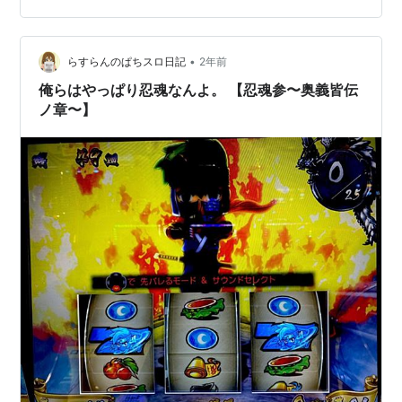
私は一味違いますよ なんとびっくり １１３Gで当てちゃ
うんだから！！ これが引き戻しってやつか？ まぁいい、
条件は揃ったな。 あとは出すだけだ。 やってやろうじゃ
•
らすらんのぱちスロ日記
2年前
んかよ さっき…
俺らはやっぱり忍魂なんよ。 【忍魂参〜奥義皆伝
ノ章〜】