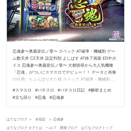
忍魂参〜奥義皆伝ノ章〜 スペック AT確率・機械割 ゲー
ム数天井 CZ天井 設定判別 よしぱす AT終了画面 ED中ボ
イス 忍魂参〜奥義皆伝ノ章〜 大都技研から大人気機種
「忍魂」がついにスマスロでデビュー！！ データと画像
の引用：ちょんぼりすた様 スペック AT確率・機械割 設
定６ １１２％ ゲーム数天井 ９７９G消化でAT確定のCZ
#
スマスロ
#
パチスロ
#
パチスロ日記
#
解析まとめ
に突入。 ※設定変更時は、５７９Gに短縮されます。 CZ
#
立ち回り
#
忍魂
#
忍魂参
天井 周期4スルー後5回目の周期でCZ確定。 設定判別 よ
しぱす 神速ノ刻終了画面で右下に表示される「よしぱ
す」で設定示唆パターンがある。 AT終了画面 AT終了画
はてなブログ
>
未指定
>
忍魂参
面で設定示唆アリ。楓ちゃんなら６濃厚 ED中…
はてなブログ タグとは
ヘルプ
開発ブログ
はてなブログトップ