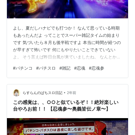
よし、夏だしハナビでも打つか！ なんて思っている時期
もあったんだよ ってことでスーパー雑記タイムの始まり
です 気づいたら８月も後半戦ですよ 本当に時間が経つの
が早すぎて怖いです 何にもやりたいことできていない
よ。 そう言えば昨日台風が来ていましたね。 なんとか暴
風域に入らずにスルーしてくれたので助かりましたね。
#
パチンコ
#
パチスロ
#
雑記
#
忍魂
#
忍魂参
もっと荒れるかと思っていたよ はい、時事ネタももうな
くなりました。(早すぎひん？) パチスロのお話でもしま
しょうか あのね、最近稼働が全然できていないのよ 体調
•
もよくないってのもあるのですが、ブログにするまでも
らすらんのぱちスロ日記
2年前
ないボツ稼働がかなり多いんですよね 今までもあったの
この感覚は、、○○と似ているぞ！！絶対楽しい
ですが、それをはるかに超え…
台やろお前！！ 【忍魂参〜奥義皆伝ノ章〜】