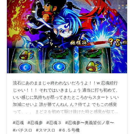
流石にあのままじゃ終われないだろうよ！！w 忍魂続行
じゃい！！！ それではいきましょう 適当に打ち初めて、
いい感じに気持ちが昂ってきたところからスタート いい
加減にせいよ 誰が勝てんねん ん？待てよ でもこの感覚
って、、、 まど２を初めて駆け抜けた時と感覚が似てい
るなぁ！！ ってことはATがハマればクソ楽しいってこと
#
忍魂
#
忍魂参
#
忍魂３
#
忍魂参〜奥義皆伝ノ章〜
になるな？ じゃあもう１ATくらい追ってやろうじゃない
#
パチスロ
#
スマスロ
#
６.５号機
か ってことでゲームフローが分かって、気持ちが乗った