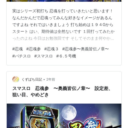
実はシリーズ初打ち 忍魂を打っていきたいと思います！
なんだかんだで忍魂ってみんな好きなイメージがあるん
ですよね それではいきましょう 打ち始めは１９４Gから
スタート はい、期待値は全然ないです １回打ってみたか
ったのよね 今日はお勉強回です そしてそのまま何やかん
やで勝っちゃったってやつ狙いです １スルーだしたかだ
#
忍魂
#
忍魂参
#
忍魂３
#
忍魂参〜奥義皆伝ノ章〜
か緑だし、まだ８０刻もあるしで本当に期待値ないと思
#
パチスロ
#
スマスロ
#
６.５号機
います。 ちなみにどんな台か知らんですね 周期到達でレ
ア役を引いてCZに入れてね みたいな台であってます？
ってことで周期到達 そしてスイカを引きます ハズします
おかしいな。５０％って見たんだけどな これの繰り返し
•
くずぱち日記
2年前
ですね 天井９７…
スマスロ 忍魂参 〜奥義皆伝ノ章〜 設定差、
狙い目、やめどき