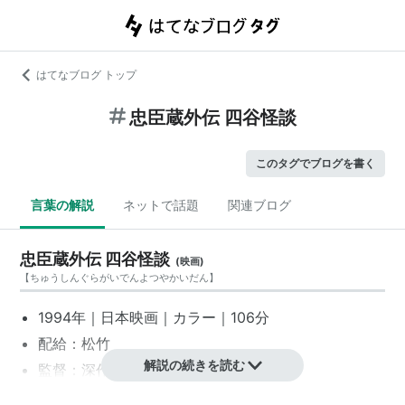
はてなブログ トップ
忠臣蔵外伝 四谷怪談
このタグでブログを書く
言葉の解説
ネットで話題
関連ブログ
忠臣蔵外伝 四谷怪談
(
映画
)
【
ちゅうしんぐらがいでんよつやかいだん
】
1994年｜
日本映画
｜カラー｜106分
配給：
松竹
解説の続きを読む
監督：
深作欣二
原作：
鶴屋南北