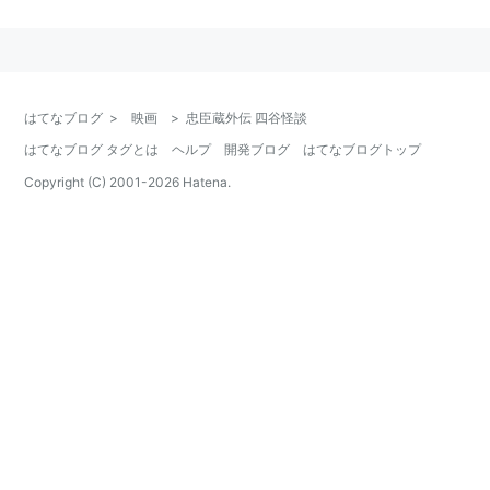
脚本：
古田求
、
深作欣二
音楽：
和田薫
リスト::日本の映画::題名::た行
はてなブログ
>
映画
>
忠臣蔵外伝 四谷怪談
はてなブログ タグとは
ヘルプ
開発ブログ
はてなブログトップ
Copyright (C) 2001-
2026
Hatena.