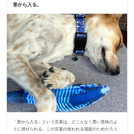
た。ガス・水道料を含めると３万近くになります。光熱
形から入る。
水費より快適性を優先して暖房は利用しました。ツ…
「形から入る」という言葉は、どことなく悪い意味のよ
うに感ぜられる。この言葉の使われる場面のためだろう