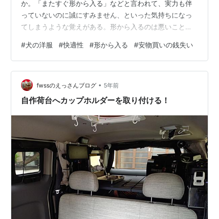
か。「またすぐ形から入る」などと言われて、実力も伴
っていないのに誠にすみません、といった気持ちになっ
てしまうような覚えがある。形から入るのは悪いことだ
ろうか。 まずは形から。 何かを始めるときに良い道具を
#
犬の洋服
#
快適性
#
形から入る
#
安物買いの銭失い
そろえる、ということは経験上とても大切なことだと思
っている。最初っからそんな物を買って、またすぐ形か
ら入るんだから。と、こういう場面で使われるのだ。だ
•
が、道具が悪いと楽しくないし、上達も望めないもの
fwssのえっさんブログ
5年前
だ。ものの上達には楽しさや心地良さという要素がとて
自作荷台へカップホルダーを取り付ける！
も大切なのである。 私は、ギター、ビリヤードのキ…