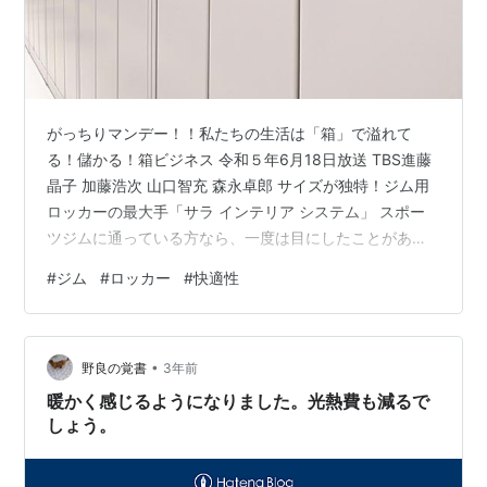
がっちりマンデー！！私たちの生活は「箱」で溢れて
る！儲かる！箱ビジネス 令和５年6月18日放送 TBS進藤
晶子 加藤浩次 山口智充 森永卓郎 サイズが独特！ジム用
ロッカーの最大手「サラ インテリア システム」 スポー
ツジムに通っている方なら、一度は目にしたことがある
かもしれません。「サラ インテリア システム」という会
#
ジム
#
ロッカー
#
快適性
社が製造するジム用ロッカーは、ゴールドジムやティッ
プネスといった有名ジムやゴルフ場、スーパー銭湯など
で採用され、その信頼性は抜群です。この会社のロッカ
•
ーが人気の秘密は、なんといってもサイズの独自性で
野良の覚書
3年前
す。一般的なロッカーとは一線を画す「サラ インテリア
暖かく感じるようになりました。光熱費も減るで
システム」のロッカーは、レイ…
しょう。