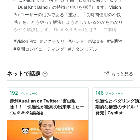
「Dual Knit Band」の特徴と狙いを整理します。Vision
Proユーザーの悩みである「重さ」「長時間使用の不快
感」を、どうやって解決しようとしているのかをわかり
やすく解説します。 Dual Knit Bandとは？──“2本構
造”で重さを分散 なぜ「快適性」が焦点になるのか 軽く
#
Vision Pro
#
アクセサリ
#
バンド
#
Apple
#
快適性
なる未来への橋渡し──Titaniumモデルとの関係 バンド一
#
空間コンピューティング
#
チタンモデル
つで体験が変わる？──日常使いへの影響 まとめ：Dual
Knit Bandがもたらす“軽さ”の意味 どうも、となりです。
Apple Vision Proを長時間使っていると、顔や首にず…
ネットで話題
もっと見る
192
146
ブックマーク
ブックマーク
薛剑XueJian on Twitter: "害虫駆
快適性とペダリング矯
除！！！快適性が最高の出来事また一
期的な構造のサドル「マ
つ｡🎉🎉🎉🤗🤗🤗
発売 | Cyclist
https://t.co/YUsWlGgnY4"