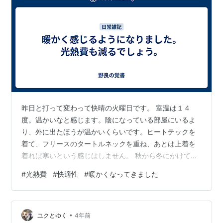
昨日と打って変わって快晴の火曜日です。 室温は１４
度。温かいなと感じます。陰になっている部屋にいるよ
り、外に出たほうが温かいくらいです。ヒートテックを
着て、フリースのタートルネックを重ね、あとは上着を
着れば寒いという感じはしません。 秋から冬にかけての
１４度は寒いなと感じていました。冬から春にかけての
#
光熱費
#
快適性
#
暖かくなってきました
１４度は暖かいと感じています。不思議な気がします。
体が寒さに慣れているかどうかの差でしょうね。 今日
は、日中暖房を入れる必要はなさそうです。 １２月の電
•
気代と灯油代が、我が家史上初の２万円台を記録しまし
ユクとゆく
4年前