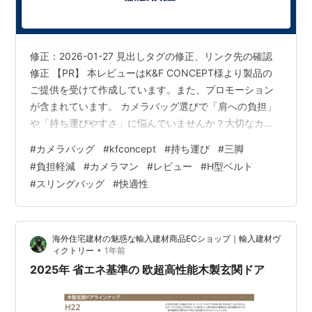
修正：2026-01-27 見出しタグの修正、リンク先の確認
修正 【PR】 本レビューはK&F CONCEPT様より製品の
ご提供を受けて作成しています。また、プロモーション
が含まれています。 カメラバッグ選びで「肩への負担」
や「持ち運びやすさ」に悩んでいませんか？大切なカメ
ラ機材を守りながら、快適に撮影を楽しみたいカメラマ
#
カメラバッグ
#
kfconcept
#
持ち運び
#
三脚
ンにとって、バッグの機能性は非常に重要です。 この記
#
負担軽減
#
カメラマン
#
レビュー
#
H型ベルト
事では、K&F CONCEPTのカメラバッグ12Lに搭載された
#
スリングバッグ
#
快適性
特徴的な「H型ベルト」が、実際にどれほど肩への負担を
軽減するのかを徹底検証します。さらに、他のバッグ形
状との比較を通じて、このバッグがあなたの撮影スタイ
海外住宅建材の魅惑な輸入建材商品ECショップ｜輸入建材ヴ
ルに最適な…
•
ィクトリー
1年前
2025年 省エネ基準の 欧超高性能木製玄関ドア