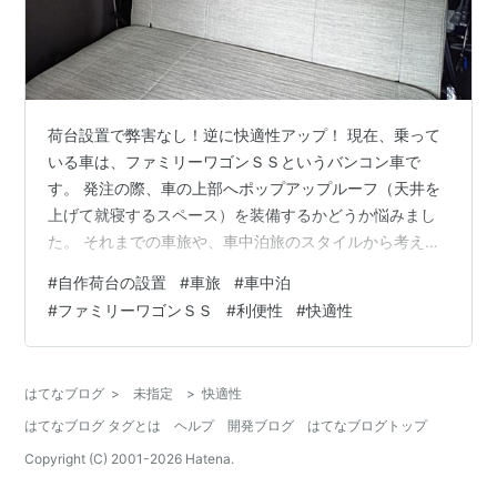
荷台設置で弊害なし！逆に快適性アップ！ 現在、乗って
いる車は、ファミリーワゴンＳＳというバンコン車で
す。 発注の際、車の上部へポップアップルーフ（天井を
上げて就寝するスペース）を装備するかどうか悩みまし
た。 それまでの車旅や、車中泊旅のスタイルから考える
と、「ポップアップルーフの使用機会は少ない‥」という
#
自作荷台の設置
#
車旅
#
車中泊
分析をしました。 であれば、電子レンジや冷蔵冷凍庫な
#
ファミリーワゴンＳＳ
#
利便性
#
快適性
どを、積載しつつ就寝もできるようにすることが、課題
として残りました。 そこで、発注するファミリーワゴン
ＳＳの車内後部へ、「自作の荷台を設置すれば、課題は
はてなブログ
>
未指定
>
快適性
解決できる‥」という判行い行い、ポップアップルーフの
はてなブログ タグとは
ヘルプ
開発ブログ
はてなブログトップ
装備は止めました。 この間、現在のファ…
Copyright (C) 2001-
2026
Hatena.