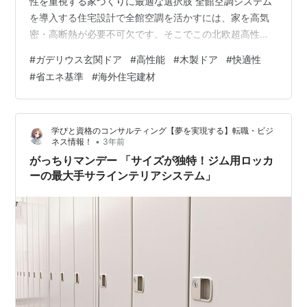
性を重視する家づくりに最適な選択肢 全館空調システム
を導入する住宅設計で全館空調を活かすには、家を高気
密・高断熱が必要不可欠です。そこでこの北欧超高性能
木製玄関ドアを是非お勧め致します。 2025年から新建築
#
ガデリウス玄関ドア
#
高性能
#
木製ドア
#
快適性
基準法 変更により原則的にすべての新築建築物に対し
#
省エネ基準
#
海外住宅建材
て、開口部にも（玄関ドア、窓）省エネ基準への適合が
義務化。海外木製ドア商品として他商品より省エネ基準
数値をはるかに超えた高性能であるため安心して取り入
学びと資格のコンサルティング【夢を実現する】転職・ビジ
れることができます。 但し、（10㎡以下の建築物、およ
•
ネス情報！
3年前
び確認申請を必要としない一…
がっちりマンデー 「サイズが独特！ジム用ロッカ
ーの最大手サラインテリアシステム」