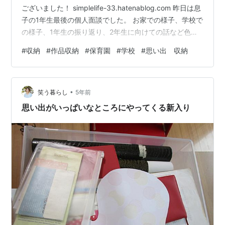
ございました！ simplelife-33.hatenablog.com 昨日は息
子の1年生最後の個人面談でした。 お家での様子、学校で
の様子、1年生の振り返り、2年生に向けての話など色々
とお話してきました。 夏休み明けに学校に行きたくない
#
収納
#
作品収納
#
保育園
#
学校
#
思い出 収納
と泣いた日々。 simplelife-33.hatenablog.com あの2週
間は本当に本当に長くて、夜息子の寝顔を見るたびに涙
が止まらなくて....。もちろん今も心配なことがあっては
•
寝顔を見て泣いてしまうんですが(😅)、先生がこんなこと
笑う暮らし
5年前
を言ってくれたん…
思い出がいっぱいなところにやってくる新入り