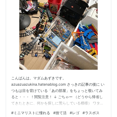
こんばんは。マダムあずきです。
azuazuazukina.hatenablog.com さっきの記事の後に い
つもは目を背けている「あの部屋」をちょっと覗いてみ
ると・・・ ！閲覧注意！ ↓ ごちゃー （どうやら帰省し
てきたときに、何かを探しに荒らしている模様） ワタク
シが取っておきたいもの。 それは思い出系。 幼稚園の入
#
ミニマリストに憧れる
#
捨て活
#
レゴ
#
ラスボス
園から年度末になるたび 大きい袋で持ち帰る作品やプリ