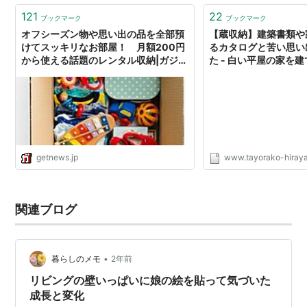
121
22
ブックマーク
ブックマーク
オフシーズン物や思い出の品を全部預
【蔵収納】建築書類や
けてスッキリなお部屋！ 月額200円
るカタログと苦い思い
から使える話題のレンタル収納|ガジェ
た - 白い平屋の家を
ット通信 GetNews
getnews.jp
www.tayorako-hiray
関連ブログ
•
暮らしのメモ
2年前
リビングの壁いっぱいに娘の絵を貼って気づいた
成長と変化