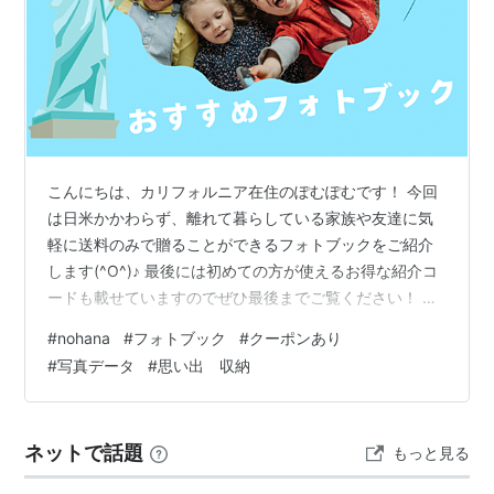
こんにちは、カリフォルニア在住のぽむぽむです！ 今回
は日米かかわらず、離れて暮らしている家族や友達に気
軽に送料のみで贈ることができるフォトブックをご紹介
します(^O^)♪ 最後には初めての方が使えるお得な紹介コ
ードも載せていますのでぜひ最後までご覧ください！ ど
んなフォトブックを作る？ ただのフォトブックだけじゃ
#
nohana
#
フォトブック
#
クーポンあり
ない！ 子どもの作品まとめ 世界に１つだけの絵本 断捨
#
写真データ
#
思い出 収納
離中に… アメリカ在住の方にもおすすめ！ コスパが良
い！ お得な紹介コード どんなフォトブックを作る？ 例
えばどんなフォトブックを作ったら良いのか、様々な具
ネットで話題
もっと見る
体例をあげておきます(^_^)/ ○子どもの成長記録…日々目
まぐるしい子ども…