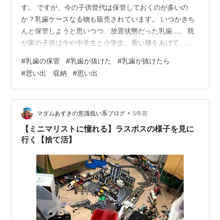
す。 ですが、今の子供世代は保管しておくのが多いの
か？乳歯ケースなる物も販売されています。 いつかきち
んと保管しようと思いつつ、放置状態だった乳歯…。 我
が家の子供は今や中学生と小学生。重い腰をあげて、や
っと乳歯ケースを作りました。 この記事では、すべて
#
乳歯の保管
#
乳歯が抜けた
#
乳歯が抜けたら
100円ショップの材料で作れる乳歯ケースの作り方につい
#
思い出 収納
#
思い出
てお伝えします。 １．乳歯ケースを作ってみた ２．おわ
りに １．乳歯ケースを作ってみた できあがりはこんな感
じです。 ケースも100均のもの。 蓋を閉じるとこんな感
じ。 本当は中身が見えない方がよかったのですが、早く
•
マダムあずきの意識低い系ブログ
5年前
作りたくて焦って購入してしま…
【ミニマリストに憧れる】ラスボスの様子を見に
行く【捨て活】