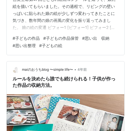
絵を描いてもらいました。その過程で、リビングの壁い
っぱいに貼られた娘の絵が少しずつ変わってきたことに
気づき、数年間の娘の画風の変化を振り返ってみまし
た。 娘の絵の変遷 ビフォー1 [ビフォー1] ビフォー2 [ビ
フォー2]娘は5歳半年くらいの頃、頭にハッピーオーラの
#
子どもの作品
#
子どもの作品保管
#
思い出 収納
ハートをいくつも描いていました。笑 アフター1 [アフタ
#
思い出整理
#
子どもの絵
ー1] アフター2 [アフター2]最近の絵ではハートがなくな
り、頭頂部の髪の薄さが際立っています。笑特に注目し
ていなかった絵の変化ですが、こうして見比べると、特
徴的な絵の変化がはっきりとわかります。描くときは、
•
maiのおうちblog 〜simple life〜
4年前
一気に数枚描いて…
ルールを決めたら誰でも続けられる！子供が作っ
た作品の収納方法。