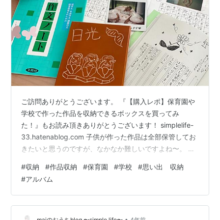
ご訪問ありがとうございます。 『【購入レポ】保育園や
学校で作った作品を収納できるボックスを買ってみ
た！』もお読み頂きありがとうございます！ simplelife-
33.hatenablog.com 子供が作った作品は全部保管してお
きたいと思うのですが、なかなか難しいですよね〜。 そ
こで上記のブログでは、息子(小学1年生)の作品を収納す
#
収納
#
作品収納
#
保育園
#
学校
#
思い出 収納
るボックスをご紹介させて頂きました。 「早速購入しま
#
アルバム
した」とご報告してくれたママさんもいらっしゃって、
参考になって良かったなぁ☺️と思います。 娘の時も同じ
ようにダンボールに作品を保管してきました。 ただ、新
しい作品が増えれば自然と昔の作品が埋もれてしまうん
•
maiのおうちblog 〜simple life〜
4年前