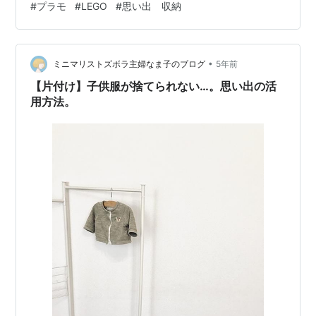
#
プラモ
#
LEGO
#
思い出 収納
ント。 使い切ったノートや勉強のプリントなどは処分。
絵や作文などは取って置くように避けます。 懐かしいの
が出てきました。 これ、本人（名前はぺスカ）がいて 左
がおとうさんで左がおかあさん。 よくわからないけど一
•
ミニマリストズボラ主婦なま子のブログ
5年前
時期ずっと連…
【片付け】子供服が捨てられない…。思い出の活
用方法。