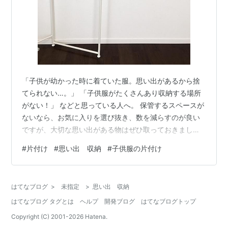
「子供が幼かった時に着ていた服。思い出があるから捨
てられない…。」 「子供服がたくさんあり収納する場所
がない！」 などと思っている人へ。 保管するスペースが
ないなら、お気に入りを選び抜き、数を減らすのが良い
ですが、大切な思い出がある物はぜひ取っておきましょ
う。 この記事では、大切な思い出の服を活用するアイデ
#
片付け
#
思い出 収納
#
子供服の片付け
アをお伝えします。 １．子供服の断捨離 ２．思い出のあ
る服を活用する方法 ●ママが捨てられないものは思い出
として保管 ●リメイクして活用 ３．まとめ １．子供服の
はてなブログ
>
未指定
>
思い出 収納
断捨離 かわいいとついたくさん買ってしまう子供服。 た
はてなブログ タグとは
ヘルプ
開発ブログ
はてなブログトップ
くさんあるけど、なかなか減らせない。子供はすぐに服
を汚すし、使う予定はある。…
Copyright (C) 2001-
2026
Hatena.