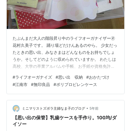
たぶんまだ大人の階段昇り中のライフオーガナイザー🄬
花村久美子です。 踊り場どだけんあるのやら。 少女だっ
たときの思い出、みなさまはどんなものをお持ちでしょ
うか。そしてどのように収められていますか。 わたしは
高校、大学の卒業アルバムや手帳、お手紙や資格免許は
無印良品の引き出し一つ分に収まるだけ、で管理してい
#
ライフオーガナイズ
#
思い出 収納
#
おかたづけ
ます。 収まってないじゃないか そこへ、この度新入り
#
江南市
#
無印良品
#
ポリプロピレンケース
が。 CLOプログラム、CD分野レベル1の修了証とレベル
2スペシャリストの証書です。 かーちゃんの名前がロー
マ字で書いてあるぜ、と小３に見せびらかす CLOと
は・・・ 本協会の提携団体アメリカのICD（Institute For
•
ミニマリストズボラ主婦なま子のブログ
5年前
Challe…
【思い出の保管】乳歯ケースを手作り。100均/ダ
イソー