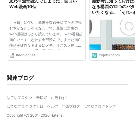
思わず全部読んでしまった、面白い
撮影時に知っておけば
Web漫画10個
なる構図の12つのパ
いたくなる。「それっ
アウト」や「視線を誘
引っ越しに伴い、蔵書を数百冊捨てたので読
ウト」も
む本がない。そんなわけで、最近は野生の
web漫画ばっかり読んでいます。 web漫画超
面白いっす。思わず全部読んでしまった面白
作品を徒然なるままにメモ。オススメ度は順
不同。どれも下手な週刊誌の漫画よりオモロ
fladdict.net
togetter.com
いです。 1: ７と嘘吐きオンライン まずは取
っ付きやすくTwitter...
関連ブログ
はてなブログ
>
未指定
>
思わず!
はてなブログ タグとは
ヘルプ
開発ブログ
はてなブログトップ
Copyright (C) 2001-
2026
Hatena.