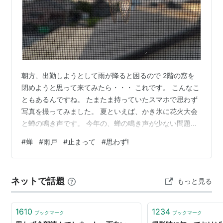
朝方、出勤しようとして雨が降ると困るので 2階の窓を
閉めようと思って来てみたら・・・ これです。 こんなこ
ともあるんですね。 たまたま持っていたスマホで思わず
写真を撮ってみました。 夏といえば、かき氷に花火大会
と蝉の鳴き声です。 今年の、蝉の鳴き声が少ない問題と
か 近頃は、海水温も上がっていて釣れる魚の種類が 変わ
#
蝉
#
雨戸
#
止まって
#
思わず!
ってきているなど、 こんな事象をみていると気候変動が
現実味を帯びてきました。 さて、私は時間がないのに こ
の蝉が鳴かないかしばらく眺めていましたが time up 今
ネットで話題
もっと見る
日も暑い日になりそうだと 憂うつな気持ちに
1610
1234
ブックマーク
ブックマーク