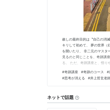
赦しの最終目的は〝自己の消滅
キリして初めて、 夢の世界（
を開いたり、 非二元のマスタ
見るのと同じことを、奇跡講座
る。 ただ、奇跡講座と、悟り
か、にある。 これはとても大
#
奇跡講座
#
奇跡のコース
#
還できるはずがない。 なぜな
#
思考が消える
#
井上哲玄老
を完全に落ち切らせることで、
ネットで話題