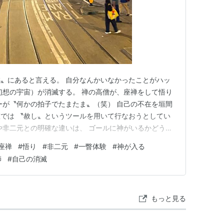
〟にあると言える。 自分なんかいなかったことがハッ
幻想の宇宙）が消滅する。 禅の高僧が、座禅をして悟り
ーが〝何かの拍子でたまたま〟（笑） 自己の不在を垣間
では 〝赦し〟というツールを用いて行なおうとしてい
や非二元との明確な違いは、 ゴールに神がいるかどう
きな違いで、当たり前だが、 神が不在の状態で故郷へ帰
座禅
#
悟り
#
非二元
#
一瞥体験
#
神が入る
ら、僕たちの故郷は神だからだ。 悟りや非二元は、思考
師
#
自己の消滅
 私という個の認識…
もっと見る