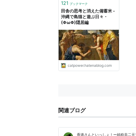
121
ブックマーク
田舎の思考と消えた備蓄米 -
沖縄で島猫と遊ぶ日々・
(ΦωΦ)隠居編
catpower.hatenablog.com
関連ブログ
香港さんといっしょ！ー純粋非二元