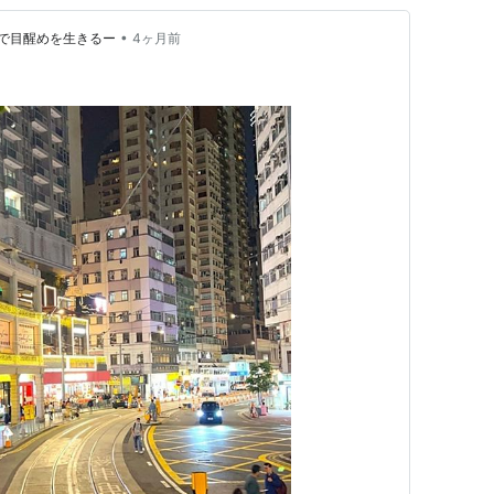
•
で目醒めを生きるー
4ヶ月前