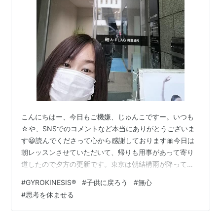
こんにちはー、今日もご機嫌、じゅんこですー。いつも
☆や、SNSでのコメントなど本当にありがとうございま
す😀読んでくださって心から感謝しております🎀今日は
朝レッスンさせていただいて、帰りも用事があって寄り
道したので夕方の更新です。東京は朝結構雨が降ってた
のに今は青空🌈 スタジオ内は勝手に写真撮れないので玄
#
GYROKINESIS®
#
子供に戻ろう
#
無心
関前にて。 終わったら雨が上がってて体もスッキリ😀
#
思考を休ませる
GYROKINESIS®初めてです、って方もいらして、終わっ
た後「すごく楽しかったです」って感想いただいたり、