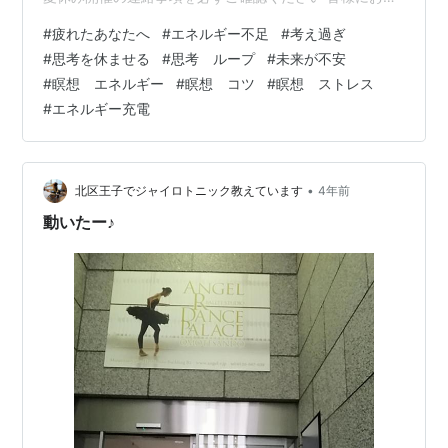
いできることを楽しみにしております(^^) 月曜日からリ
#
疲れたあなたへ
#
エネルギー不足
#
考え過ぎ
フレッシュ休暇で、 軽井沢に旅行に来ています^ ^ 今滞
#
思考を休ませる
#
思考 ループ
#
未来が不安
在している部屋の窓から一面に森が見え、 朝目が覚める
#
瞑想 エネルギー
#
瞑想 コツ
#
瞑想 ストレス
と素敵な世界が広がっていて なんとも贅沢な気分です♪
#
エネルギー充電
京都も大好きですが、 来てみると長野の軽やかで優しい
空気感も やはり大好きだなぁと実感します。 何…
•
北区王子でジャイロトニック教えています
4年前
動いたー♪