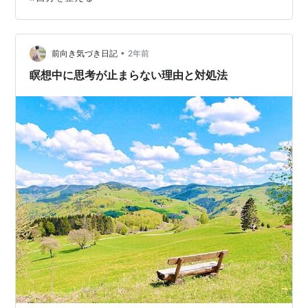
ださいね(^^) ・ 今日はあたたかな一日でしたね！ 今日の
和歌山市の最高気温は24度、 東京では25度の夏日になっ
たと…
•
前向き気づき日記
2年前
瞑想中に思考が止まらない理由と対処法