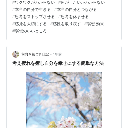
#
ワクワクがわからない
#
何がしたいかわからない
と思いますので、 ぜひ最後まで読んで実践してみてくだ
#
本当の自分で生きる
#
本当の自分とつながる
さいね(^^) ・ 私たちは普段、何もしていないようで、 四
#
思考をストップさせる
#
思考を休ませる
六時中何かを考えていて、 特に現代人は、思考や行動、
#
感覚を大切にする
#
感性を取り戻す
#
瞑想 効果
感覚などの中で、 思考ばかり使って生きている人が多い
#
瞑想のいいところ
ようです。 人間はよくできているので、 よく使うものが
活性化され…
•
前向き気づき日記
1年前
考え疲れを癒し自分を幸せにする簡単な方法