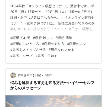
2024年秋「オンライン瞑想セミナー1」受付中です♪ 9月
29日（日）13時〜と、 10月1日（火）11時〜の2回です
詳細・お申し込みはこちらから。↓ 「オンライン瞑想セ
ミナー１ - 前向き気づき日記」 皆様にお会いできるのを
楽しみにしていますね(^^) ＊＊＊＊＊ 今日は、 瞑想をし
ようとしても 思考、頭のおしゃべりが止まらず、 気づい
#
瞑想 初心者
#
瞑想 難しい
#
瞑想 簡単
たら色んなことを考えてしまっている、という時に、 何
#
瞑想のいいところ
#
瞑想のやり方
#
瞑想のコツ
が起こっているのか？ そうなる理由やその対処法につい
#
思考をストップさせる
#
思考を休ませる
てお話しします。 瞑想をしていると、日によって 今日は
#
思考 ループ
#
思考 手放す
集中できたと感じることもあれば、 全然集中できない！
と思う日があったり、 そもそも呼吸に意識を向けよ…
•
前向き気づき日記
2年前
悩みを解決する答えを知る方法〜ハイヤーセルフ
からのメッセージ