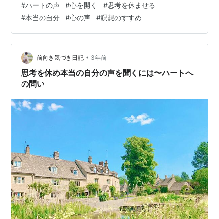
#
ハートの声
#
心を開く
#
思考を休ませる
な経験をするのだろう？ なぜうまくいかないの？など、
#
本当の自分
#
心の声
#
瞑想のすすめ
人生の選択や日常の中で迷い悩むことの 答えを見つけ…
•
前向き気づき日記
3年前
思考を休め本当の自分の声を聞くには〜ハートへ
の問い