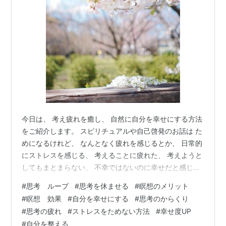
今日は、 考え疲れを癒し、 自然に自分を幸せにする方法
をご紹介します。 スピリチュアルや自己啓発のお話は た
めになるけれど、 なんとなく疲れを感じるとか、 日常的
にストレスを感じる、 考えることに疲れた、 考えようと
してもまとまらない、 不幸ではないのに幸せだと感じら
れない、 なんだか毎日息苦しい、などと感じる時、 ここ
#
思考 ループ
#
思考を休ませる
#
瞑想のメリット
を見直してみると 意外と簡単に自分のバランスが整い、
#
瞑想 効果
#
自分を幸せにする
#
思考のからくり
軽やかに幸せを感じるようになるでしょう。 簡単ですぐ
#
思考の疲れ
#
ストレスをためない方法
#
幸せ度UP
にできることなので、 読み終わったらぜひ試してみてく
#
自分を整える