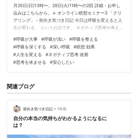
月26日(日)13時〜、28日(火)11時〜の2回 詳細・お申し
込みはこちらから。↓ オンライン瞑想セミナー3 「クリ
アリング」 - 前向き気づき日記 今日は呼吸を変えると人
生が変わる、 というお話です。 ネガティブ思考や考え癖
に囚われグルグルしてしまう、 思考回路を変えられず 思
#
呼吸が大事
#
呼吸が浅い
#
呼吸を整える
い込みや執着が手放せない、 などがある方は、 呼吸を深
#
呼吸を深くする
#
深い呼吸
#
瞑想 効果
くすることで 意外と簡単に人生が変わり始めますよ♪ 深
#
人生を変える
#
ネガティブ思考 改善
い呼吸に切り替える ちょっとしたコツやポイントをご紹
#
思考を休ませる
#
安心したい
介しましょう。 ・ 午前中にパラついていた小雨も上が
り、 静かな美しい夜が始まりました。 窓を開け…
関連ブログ
•
前向き気づき日記
1年前
自分の本当の気持ちがわかるようになるに
は？