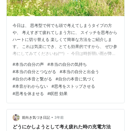
今日は、 思考型で何でも頭で考えてしまうタイプの方
や、 考えすぎて疲れてしまう方に、 スイッチを思考から
ハートに切り替える 楽しくて簡単な方法をご紹介しま
す。 これは気楽にでき、とても効果的ですから、 ぜひ参
考にしてみてくださいね(^^) ・ 今日は時折弱い雨が降る
静かな一日でした。 雨のおかげか朝晩の寒さも緩み、 乾
#
本当の自分の声
#
本当の自分の気持ち
燥していた空気も潤い、 家で過ごす時間がなんだかゆっ
#
本当の自分とつながる
#
本当の自分と出会う
たりと感じます。 こんな日はお家でみかんですね♪ （い
#
自分の本音と繋がる
#
自分の本音に気づく
つもですが。笑） さて、昨日のブログは魂についてのお
#
本音がわからない
#
思考をストップさせる
話でした。 魂を感じてみたいけれど分からない時に、 ど
#
思考を休ませる
#
瞑想 効果
うすれば感じられるようになるの？ ということについ
て、 魂を感じられ…
•
前向き気づき日記
3年前
どうにかしようとして考え疲れた時の充電方法