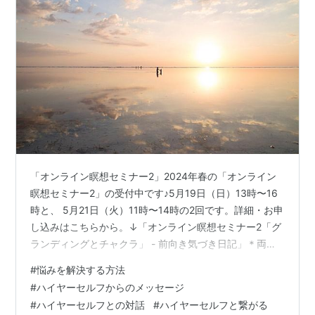
「オンライン瞑想セミナー2」2024年春の「オンライン
瞑想セミナー2」の受付中です♪5月19日（日）13時〜16
時と、 5月21日（火）11時〜14時の2回です。詳細・お申
し込みはこちらから。↓「オンライン瞑想セミナー2「グ
ランディングとチャクラ」 - 前向き気づき日記」＊両日
とも残席わずかとなりました。ご興味のある方はお早め
#
悩みを解決する方法
にどうぞ(^^) 今日は、 悩みを解決する答えを知る方法に
#
ハイヤーセルフからのメッセージ
ついてのお話です(^^) リスクや利益など色んな可能性を
#
ハイヤーセルフとの対話
#
ハイヤーセルフと繋がる
考えて、 どうすればいいのか？悩んだり、 どうしてこん