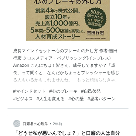
成長マインドセットー心のブレーキの外し方 作者:吉田
行宏 クロスメディア・パブリッシング(インプレス)
Amazon こんにちは！皆さん、成長してますか？「成
長」って聞くと、なんだかちょっとプレッシャーを感じ
る人もいるかもしれませんね。「もっと頑張らなきゃ」
「周りに置いていかれるんじゃないか」とか、色々考え
#
マインドセット
#
心のブレーキ
#
自己啓発
ちゃったりして。私自身も、昔はそうだったんです。で
#
ビジネス
#
人生を変える
#
心の壁
#
思考パターン
もね、今回ご紹介する吉田行宏さんの「成長マインドセ
ット ―心のブレーキの外し方」を読んで、成長に対する
考え方がガラッと変わったんです！まさに目から鱗！今
回は、この素敵な一冊を、熱〜くレビューしちゃいます
•
口癖君の心理学
2年前
よ！
「どうせ私が悪いんでしょ？」と口癖の人は自分