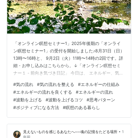
「オンライン瞑想セミナー1」2025年後期の「オンライ
ン瞑想セミナー1」の受付を開始しました♪8月31日（日）
13時〜16時と、 9月2日（火）11時〜14時の2回です。詳
細・お申し込みはこちらから。↓「オンライン瞑想セミ
ナー１ - 前向き気づき日記」 今日は、 エネルギー、気の
流れが どのように私たちに影響しているか？についてお
#
気の流れ
#
気の流れを整える
#
エネルギーの仕組み
話しします。 気の流れが滞っていると様々な面に影響し
#
エネルギーの流れを良くする
#
エネルギーの流れ
ますが、 例えば、落ち込みやすかったり、 どうせ無理だ
#
波動を上げる
#
波動を上げるコツ
#
思考パターン
と思ったり、 脳が本来の能力を発揮できず、 思考パター
#
ポジティブになる方法
#
瞑想のある暮らし
ンを変えることができなかったり、 一生懸命に考えてい
るつもりが、 堂々巡りをしているだけになっていたり、
波…
•
見えないものを感じるあなたへ──魂の記憶をたどる場所
1
年前