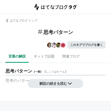
はてなブログ トップ
思考パターン
このタグでブログを書く
言葉の解説
ネットで話題
関連ブログ
思考パターン
(
一般
)
【
しこうぱたーん
】
思考
の
パターン
解説の続きを読む