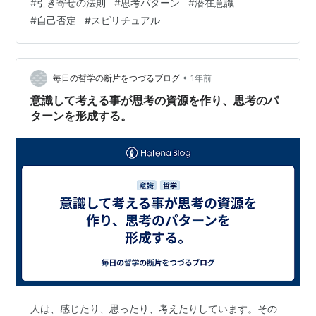
#
引き寄せの法則
#
思考パターン
#
潜在意識
直後に“否定の種”をまき直しているようなもの。 これこ
#
自己否定
#
スピリチュアル
そが、「叶わない人」に共通する “ある思考パターン”の
正体です。 「願う」と「打ち消す」を同時にしていない
か 人の思考はとても複雑で、意識では願っていても、無
意識では真逆のことを考えていることがよくあります。
•
毎日の哲学の断片をつづるブログ
1年前
たとえば── 「幸せにな…
意識して考える事が思考の資源を作り、思考のパ
ターンを形成する。
人は、感じたり、思ったり、考えたりしています。その