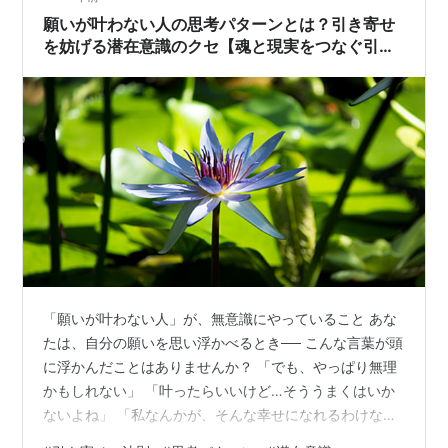
願いが叶わない人の思考パターンとは？引き寄せ
を妨げる潜在意識のクセ【魂と現実をつなぐ引き
寄せ＃2】
「願いが叶わない人」が、無意識にやっていること あな
たは、自分の願いを思い浮かべるとき── こんな言葉が頭
に浮かんだことはありませんか？ 「でも、やっぱり無理
かもしれない」 「叶ったらいいけど…そううまくはいか
ないよね」 「私なんかが、そんな幸せになれるわけな
い」 ……それはまるで、自分で願いを掲げながら、その