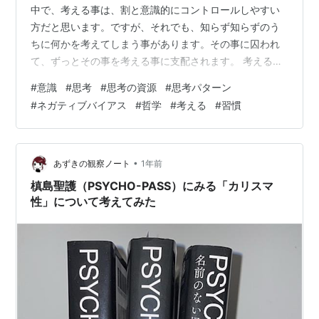
中で、考える事は、割と意識的にコントロールしやすい
方だと思います。ですが、それでも、知らず知らずのう
ちに何かを考えてしまう事があります。その事に囚われ
て、ずっとその事を考える事に支配されます。 考える事
は、無意識に考える事と、意識的に考える事がありま
#
意識
#
思考
#
思考の資源
#
思考パターン
す。無意識に考えるとは、気が付いたら考えてしまって
#
ネガティブバイアス
#
哲学
#
考える
#
習慣
いる事で、つまり、自分でコントロール出来ない思考で
す。 一方、意識的に考える事とは、読んで字のごとく、
思考を自分の意識でコントロールする事であり、何を考
えるかは自分で選べるし、考え方も自分で選べます。 考
•
あずきの観察ノート
1年前
える事自体は、同時に、ひとつの事しか考えられな…
槙島聖護（PSYCHO-PASS）にみる「カリスマ
性」について考えてみた