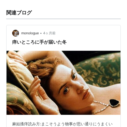
関連ブログ
•
monologue
4ヶ月前
痒いところに手が届いた冬
麻姑搔痒読み方:まこそうよう物事が思い通りにうまくい