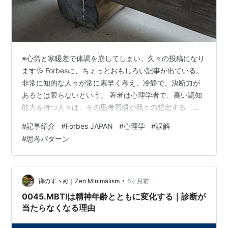
※心労と寒暖差で体調を崩してしまい、久々の投稿になり
ます💦 Forbesに、ちょっとおもしろい記事が出ている。
非常に知的な人々が常に素早く考え、冷静で、決断力が
あるとは限らないという。 著者は心理学者で、高い認知
能力を持つ人々は、その思考習慣が我々の想定する「知
性の姿」と一致しないために、しばしば誤解されている
#
記事紹介
#
Forbes JAPAN
#
心理学
#
誤解
ことに気づいたらしい。 まず、賢い人は会話を頭の中で
#
思考パターン
何度も再生し、将来のシナリオを思い描くといい、会話
を頭の中で繰り返し再生したり、将来起こり得るさまざ
まな会話を常に思い描いたりすることは、不安や反芻思
考の症状だと考えられることが多いが、高度な「メンタ
•
禅のすヽめ｜Zen Minimalism
6ヶ月前
ルシミュレーション」機能の表れである…
0045.MBTIは精神年齢とともに変化する｜診断が
当たらなくなる理由