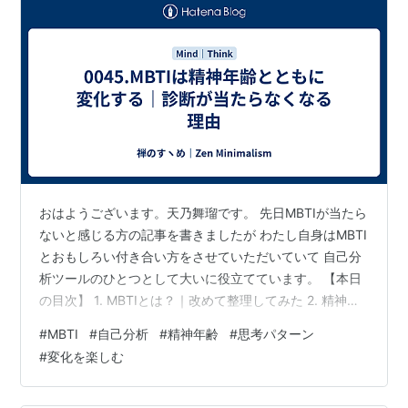
おはようございます。天乃舞瑠です。 先日MBTIが当たら
ないと感じる方の記事を書きましたが わたし自身はMBTI
とおもしろい付き合い方をさせていただいていて 自己分
析ツールのひとつとして大いに役立てています。 【本日
の目次】 1. MBTIとは？｜改めて整理してみた 2. 精神年
齢とともにMBTIは変化する 3. MBTIに振り回されないた
#
MBTI
#
自己分析
#
精神年齢
#
思考パターン
めの「自己観察習慣」 4. まとめ｜成長した人ほどMBTI
#
変化を楽しむ
に依存しなくなる こちらを書き綴っていきます。 ーーー
ーーーーーーーーーーーーーーーー MBTIとは？改めて整