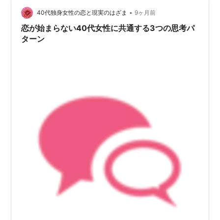
理してみた エネルギーの方向 E（外交型）・I（内向型）
情報の取り方 S（感覚型）・N（…
•
40代独身女性の恋と現実のはざま
9ヶ月前
恋が始まらない40代女性に共通する3つの思考パ
ターン