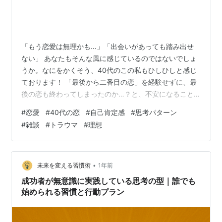
「もう恋愛は無理かも…」「出会いがあっても踏み出せ
ない」 あなたもそんな風に感じているのではないでしょ
うか。なにをかくそう、40代のこの私もひしひしと感じ
ております！ 「最後から二番目の恋」を経験せずに、最
後の恋も終わってしまったのか…？と、不安になること
もしばしば。 最後の恋があったら「最後から二番目の
#
恋愛
#
40代の恋
#
自己肯定感
#
思考パターン
恋」もあったはずなんですが、あの素敵な、小泉今日子
#
雑談
#
トラウマ
#
理想
と中井貴一のような恋は訪れなかった… 中井貴一と恋を
するにはどうしたらいいですか？鎌倉に古民家を買えば
いいですか？ 話が完全に脱線しましたが恋が始まらない
理由は年齢のせいではありません。 実は、無意識の思考
•
未来を変える習慣術
1年前
パターンが恋のブレーキになっていること…
成功者が無意識に実践している思考の型｜誰でも
始められる習慣と行動プラン