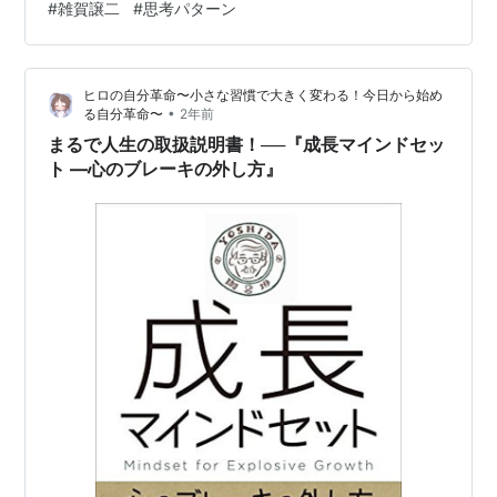
#
雑賀譲二
#
思考パターン
で考えてみました。 そもそも「カリスマ性」って何なん
だろう ① 行動で引っ張るタイプのカリスマ ② 言葉と
思想で揺さぶるタイプのカリスマ ③ 場の空気を支配す
ヒロの自分革命〜小さな習慣で大きく変わる！今日から始め
る静かな力 ④ 知識そのものより「使い方」 槙島聖護は
•
る自分革命〜
2年前
「思想を持つヴィラン」…
まるで人生の取扱説明書！──『成長マインドセッ
ト ―心のブレーキの外し方』