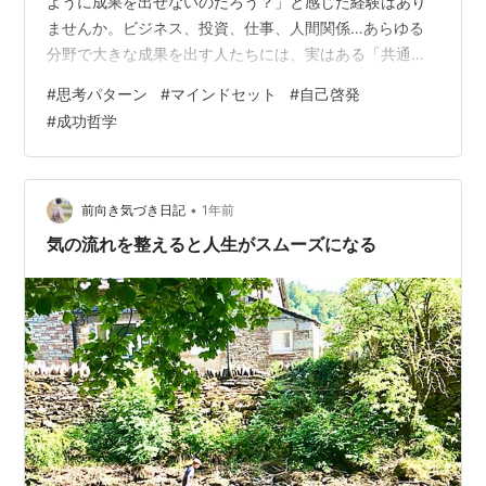
ように成果を出せないのだろう？」と感じた経験はあり
ませんか。ビジネス、投資、仕事、人間関係…あらゆる
分野で大きな成果を出す人たちには、実はある「共通
点」があります。それが 思考のパターン です。 成功は
#
思考パターン
#
マインドセット
#
自己啓発
偶然の産物ではありません。数十年にわたる研究や、実
#
成功哲学
際の成功事例から明らかになったのは、成功者には無意
識に実践している思考の「型」があるということです。
この型を理解し、自分自身の行動に取り入れることで、
誰でも成果を引き寄せることができるようになります。
•
前向き気づき日記
1年前
気の流れを整えると人生がスムーズになる