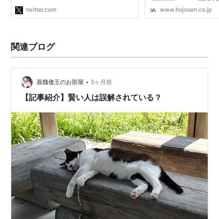
twitter.com
www.hojosen.co.jp
関連ブログ
•
親魏倭王のお部屋
5ヶ月前
【記事紹介】賢い人は誤解されている？