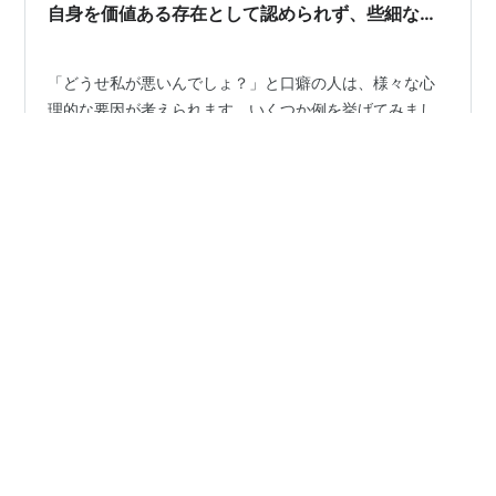
自身を価値ある存在として認められず、些細なミ
スや問題もすべて自分のせいに考えてしまう
「どうせ私が悪いんでしょ？」と口癖の人は、様々な心
理的な要因が考えられます。いくつか例を挙げてみまし
ょう。 1. 自己肯定感の低さ 自分自身を価値ある存在とし
て認められず、些細なミスや問題もすべて自分のせいに
考えてしまう傾向があります。 過去の失敗体験やトラウ
マなどが原因で、自己肯定感が低くなっている可能性が
#
どうせ私が悪いんでしょ
#
口癖
#
自己肯定感
あります。 2. 責任感の強さ 周囲の人や物事に対して強い
#
責任感
#
トラウマ
#
自己犠牲的
#
承認欲求