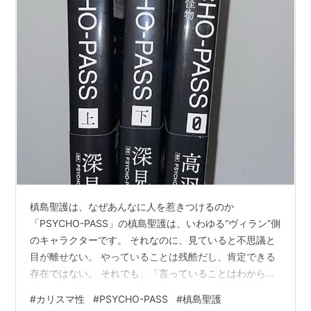
槙島聖護は、なぜあんなに人を惹きつけるのか
「PSYCHO-PASS」の槙島聖護は、いわゆる“ヴィラン”側
のキャラクターです。 それなのに、見ていると不思議と
目が離せない。 やっていることは残酷だし、肯定できる
存在ではない。 それでも、「言っていることはわからな
くもない」と感じてしまう瞬間がある。 この違和感の正
#
カリスマ性
#
PSYCHO-PASS
#
槙島聖護
体って、なんなんだろう？ 今回はそこを、私なりの視点