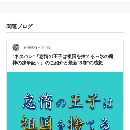
関連ブログ
•
Tairablog
2年前
"ネタバレ"『怠惰の王子は祖国を捨てる～氷の魔
神の凍争記～』のご紹介と最新"3巻"の感想