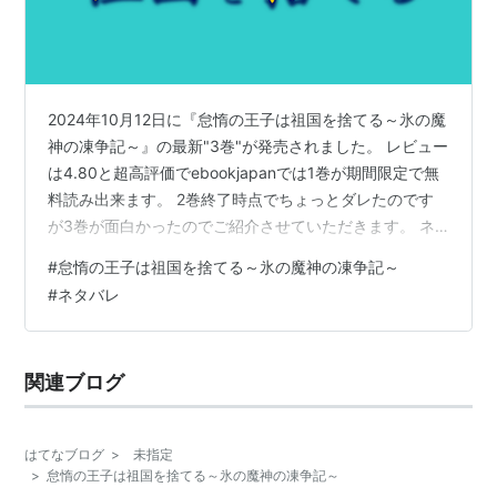
2024年10月12日に『怠惰の王子は祖国を捨てる～氷の魔
神の凍争記～』の最新"3巻"が発売されました。 レビュー
は4.80と超高評価でebookjapanでは1巻が期間限定で無
料読み出来ます。 2巻終了時点でちょっとダレたのです
が3巻が面白かったのでご紹介させていただきます。 ネ
タバレを含みますので閲覧注意です。 ■『怠惰の王子は
#
怠惰の王子は祖国を捨てる～氷の魔神の凍争記～
祖国を捨てる～氷の魔神の凍争記～』とは？ 主人公の
#
ネタバレ
「ルト」は弱小国であるランド王国の王族です。 馬鹿な
貴族が超大国フロイセル帝国に戦争をふっかけランド王
国は滅亡寸前まで追い込まれることになりますが国内で
関連ブログ
無能と名高いルトにたった53人の兵だけを預けて本隊が
撤退する時間…
はてなブログ
>
未指定
>
怠惰の王子は祖国を捨てる～氷の魔神の凍争記～