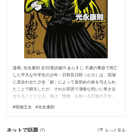
リスト::アニメ作品//タイトル/か行
リスト::アニメ作品//2007年
スタッフ
監督：
迫井政行
シリーズ構成：
ふでやすかずゆき
キャラクターデザイナー・総作画監督：黒田和也
小物デザイン：小堺能夫、LEE SI MIN
漫画: 光永康則 全20巻読破!!! あらすじ 不慮の事故で死亡
色彩設計：上村修司
した平凡な中学生の少年・日和見日郎（ヒロ）は、現場
美術監督：岡本有香（アトリエブーカ）
に居合わせた少女「姫」によって仮初めの命を与えられ
たことで蘇生したが、それが原因で凄惨な戦いに巻き込
撮影監督：松井伸哉
まれることとなる。姫は「怪物」を統べる王族の王女で
音響監督：高桑一
あり、兄弟姉妹達の王位継承権争いの渦中にいたから
音楽制作：神南スタジオ
#
怪物王女
#
光永康則
だ。 「血の戦士」として王女に仕える立場となったヒロ
アニメーション制作：マッドハウス
は、姫の命を狙って次々と現われる怪物達や、姫と敵対
する者達との戦いを続ける中で、次第に姫の隠れた素顔
キャスト
ネットで話題
もっと見る
とその境遇、そして不可思議な世界の姿を知っていく。