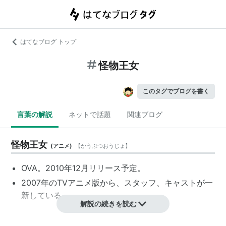
はてなブログ トップ
怪物王女
このタグでブログを書く
言葉の解説
ネットで話題
関連ブログ
怪物王女
(
アニメ
)
【
かうぶつおうじょ
】
OVA。2010年12月リリース予定。
2007年のTVアニメ版から、スタッフ、キャストが一
新している。
解説の続きを読む
スタッフ