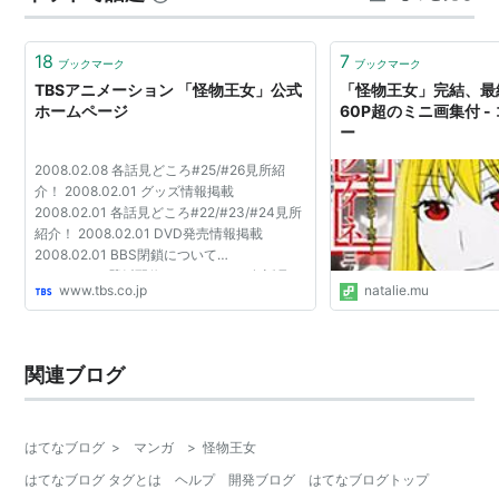
感想 面白かった。王位を巡る争いではあるが、その実、
姫：川澄綾子
どうなったら王として認められるの…
18
7
ブックマーク
ブックマーク
ヒロ：大浦冬華
TBSアニメーション 「怪物王女」公式
「怪物王女」完結、最
紗和々：皆口裕子
ホームページ
60P超のミニ画集付 -
ー
フランドル：河原木志穂
リザ：甲斐田裕子
2008.02.08 各話見どころ#25/#26見所紹
介！ 2008.02.01 グッズ情報掲載
令裡：能登麻美子
2008.02.01 各話見どころ#22/#23/#24見所
シャーウッド：清水愛
紹介！ 2008.02.01 DVD発売情報掲載
2008.02.01 BBS閉鎖について
フランシスカ：森永理科
2008.01.25 壁紙配信！ 2008.01.18 各話見ど
www.tbs.co.jp
natalie.mu
ころ#20/#21見所紹介！ 2008.01.11 各話見
どころ#18/#19見所紹介！ 2007.12.22 冬の
コミックマー...
関連ブログ
はてなブログ
>
マンガ
>
怪物王女
はてなブログ タグとは
ヘルプ
開発ブログ
はてなブログトップ