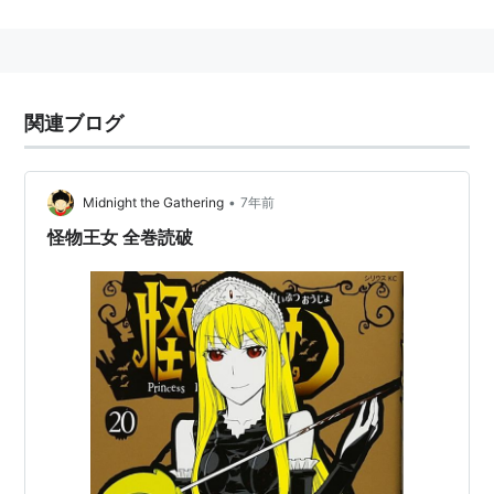
原作：光永康則
監督、絵コンテ：川口敬一郎
キャラクターデザイン、作画監督 - 貞方希久子
関連ブログ
音楽：田光マコト
アニメーション制作：タツノコプロ
•
Midnight the Gathering
7年前
キャスト
怪物王女 全巻読破
姫：早見沙織
ヒロ：入野自由
フランドル：井口裕香
リザ：喜多村英梨
令裡：豊崎愛生
紗和々：茅野愛衣
怪物王女
(
アニメ
)
【
かいぶつおうじょ
】